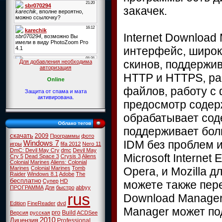
закачек.
Internet Downloa
интерфейс, широк
скинов, поддержив
Для добавления необходима
авторизация
HTTP и HTTPS, ра
Online
файлов, работу с 
Защита от спама и мата
активирована.
предосмотр содерж
обрабатывает сод
Облако тегов
поддерживает бол
скачать
2009
Программы
фото
IDM без проблем и
Windows 7
игры
fifa 2012
Nero 11
DmC: Devil May Cry
dmc
Devil May
Microsoft Internet
Cry 5
Dead Space 3
Crysis 3
Aliens
Colonial Marines
Aliens: Colonial
Opera, и Mozilla 
Marines
Colonial Marines
Tomb
Raider
Windows 8.1
Adobe
The
бесплатно
Супер
HD
можете также пере
ПРОГРАММА
Для
быстро
abbyy
rus
Download Manager 
Edition
FineReader
dvd
Manager может по
pro
Build
Версия
русская
ACDSee
2010
Лицензия
Professional