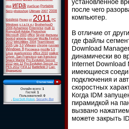
установленное вр
игра
Portable
plus
VueScan
после чего разор
2008
Nero
photoshop
Ultimate
2007
2011
компьютер.
lossless
Релиз
от
PC
Windows
s.t.a.l.k.e.r
BrotherhooD
2006
Ashampoo
Enterprise
multi
11
В отличие от друг
RonyaSoft
Adobe Photoshop
Microsoft
2003
office
Skype
фильмы
bootcd
апрель
россия
Mozilla Firefox
где файлы сегмент
2012
WinUtilities
2004
TeamViewer
2005
Lite
3.0
VMware
chrome
russian
Download Manage
Windows 8
Росомаха
mozilla
5.0
Linux
quarkxpress
office 2010
stalker
динамически во вр
Driver: San Francisco
san francisco
Space Marine
Pro Evolution Soccer
Internet Download
2012
pes 12
Pro Evolution Soccer 12
PES 2012
FIFA 12
Battlefield 3
Сан-
имеющиеся соедин
Франциско
подключения и ав
Статистика
скоростных харак
Онлайн всего:
1
Гостей:
1
Когда IDM запущен
Пользователей:
0
,
EnerSoft-Robot
,
Security-Bot
пирамидкой на па
вызвано нажатием
можете закрыть ID