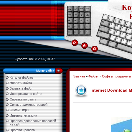
Ко
Суббота, 08.08.2026, 04:37
Меню сайта
Главная
»
Файлы
»
Софт и программы
Каталог файлов
Новости сайта
Заказать файл
Internet Download M
Информация о сайте
Справка по сайту
Связь с администрацией
Онлайн игры
Интернет-магазин
Правила добавления новостей
на сайт
Профиль робота