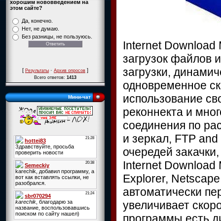
хорошим нововведением на
этом сайте?
Да, конечно.
Нет, не думаю.
Без разницы, не пользуюсь.
Internet Download
загрузок файлов 
загрузки, динами
[
·
]
Результаты
Архив опросов
Всего ответов:
1413
одновременное ск
использование св
Мини-чат
реконнекта и мног
соединения по ра
и зеркал, FTP and 
очередей закачки,
Internet Download 
Explorer, Netscape
автоматически пе
увеличивает скоро
программы есть д