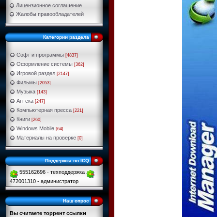
Лицензионное соглашение
Жалобы правообладателей
Категории раздела
Софт и программы
[4837]
Оформление системы
[362]
Игровой раздел
[2147]
Фильмы
[2053]
Музыка
[143]
Аптека
[247]
Компьютерная пресса
[221]
Книги
[260]
Windows Mobile
[64]
Материалы на проверке
[0]
Поддержка по ICQ
555162696 - техподдержка
472001310 - администратор
Наш опрос
Вы считаете торрент ссылки