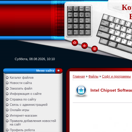
Ко
Суббота, 08.08.2026, 10:10
Меню сайта
Главная
»
Файлы
»
Софт и программы
Каталог файлов
Новости сайта
Заказать файл
Intel Chipset Softwar
Информация о сайте
Справка по сайту
Связь с администрацией
Онлайн игры
Интернет-магазин
Правила добавления новостей
на сайт
Профиль робота