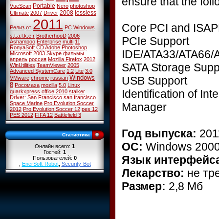
ensure that the foll
Portable
VueScan
Nero
photoshop
2008
lossless
Ultimate
2007
Driver
2011
Core PCI and ISAP
Релиз
от
PC
Windows
s.t.a.l.k.e.r
BrotherhooD
2006
PCIe Support
Ashampoo
Enterprise
multi
11
RonyaSoft
CD
Adobe Photoshop
IDE/ATA33/ATA66/A
Microsoft
2003
Skype
фильмы
апрель
россия
Mozilla Firefox
2012
SATA Storage Supp
WinUtilities
TeamViewer
2005
Advanced SystemCare
1.2
Lite
3.0
Windows
USB Support
VMware
chrome
russian
8
Росомаха
mozilla
5.0
Linux
Identification of I
quarkxpress
office 2010
stalker
Driver: San Francisco
san francisco
Space Marine
Pro Evolution Soccer
Manager
2012
Pro Evolution Soccer 12
pes 12
PES 2012
FIFA 12
Battlefield 3
Год выпуска:
201
Статистика
ОС:
Windows 2000/
Онлайн всего:
1
Гостей:
1
Язык интерфейс
Пользователей:
0
,
EnerSoft-Robot
,
Security-Bot
Лекарство:
не тре
Размер:
2,8 Мб