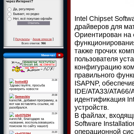
через Интернет?
Да, регулярно
Бывает, но редко
Intel Chipset Softwa
Нет, всё покупаю офлайн
драйверов для мат
Ориентирован на 
[
·
]
Результаты
Архив опросов
функционирования 
Всего ответов:
966
также прочих ком
Мини-чат
пользователя уст
конфигурацию ком
правильного функ
ISAPNP, обеспечи
IDE/ATA33/ATA66/
идентификация In
устройств.
В файлах, входящи
Software Installat
операционной сис