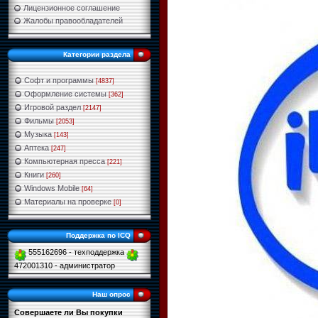
Лицензионное соглашение
Жалобы правообладателей
Категории раздела
Софт и программы
[4837]
Оформление системы
[362]
Игровой раздел
[2147]
Фильмы
[2053]
Музыка
[143]
Аптека
[247]
Компьютерная пресса
[221]
Книги
[260]
Windows Mobile
[64]
Материалы на проверке
[0]
Поддержка по ICQ
555162696 - техподдержка
472001310 - администратор
Наш опрос
Совершаете ли Вы покупки