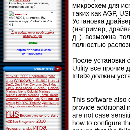
микросхем для ис
таких как AGP, US
Установка драйве
(например, драйве
Для добавления необходима
д. ), возможна, т
авторизация
полностью распоз
Online
Защита от спама и мата
активирована.
После установки ср
Utility все прочи
Облако тегов
Intel® должны уст
скачать
2009
Программы
фото
Windows 7
игры
fifa 2012
Nero 11
DmC: Devil May Cry
dmc
Devil May
Cry 5
Dead Space 3
Crysis 3
Colonial
Marines
Aliens Colonial Marines
Aliens: Colonial Marines
Tomb Raider
This software also 
бесплатно
Windows 8.1
Adobe
The
Супер
HD
ПРОГРАММА
Для
быстро
provide additional 
abbyy
Edition
FineReader
dvd
rus
are not case sensiti
pro
Build
Версия
русская
2010
how to configure th
Лицензия
ACDSee
игра
Professional
plus