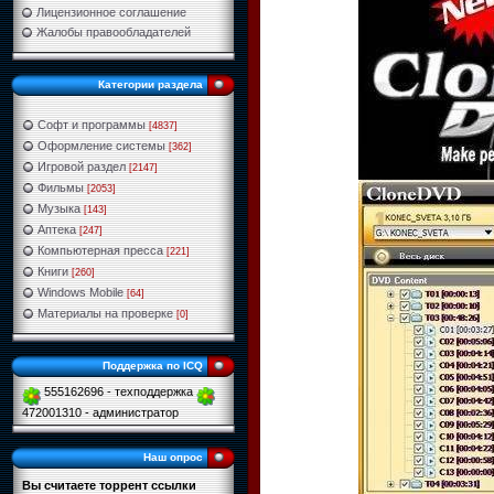
Лицензионное соглашение
Жалобы правообладателей
Категории раздела
Софт и программы
[4837]
Оформление системы
[362]
Игровой раздел
[2147]
Фильмы
[2053]
Музыка
[143]
Аптека
[247]
Компьютерная пресса
[221]
Книги
[260]
Windows Mobile
[64]
Материалы на проверке
[0]
Поддержка по ICQ
555162696 - техподдержка
472001310 - администратор
Наш опрос
Вы считаете торрент ссылки