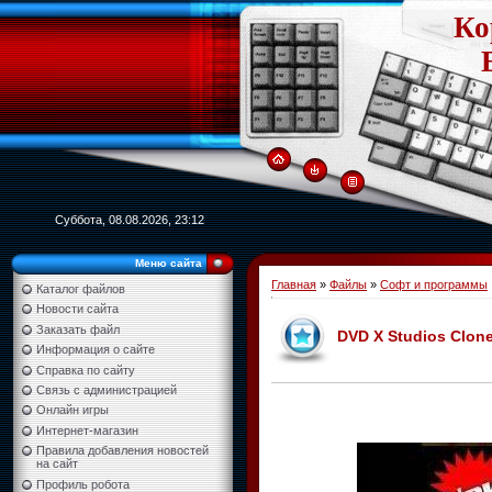
Ко
Суббота, 08.08.2026, 23:12
Меню сайта
Главная
»
Файлы
»
Софт и программы
Каталог файлов
Новости сайта
Заказать файл
DVD X Studios Clone
Информация о сайте
Справка по сайту
Связь с администрацией
Онлайн игры
Интернет-магазин
Правила добавления новостей
на сайт
Профиль робота