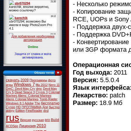
- Несколько режим
- Копирование за
RCE, UOPs и Sony
- Поддержка двух-
- Поддержка DVD+
Для добавления необходима
авторизация
- Конвертирование
Online
или 3GP формата д
Защита от спама и мата
активирована.
Операционная сис
Год выхода:
2011
Облако тегов
Версия:
5.5.0.4
скачать
2009
Программы
фото
Windows 7
игры
fifa 2012
Nero 11
Язык интерфейса
DmC: Devil May Cry
dmc
Devil May
Cry 5
Dead Space 3
Crysis 3
Colonial
Лекарство:
patch
Marines
Aliens: Colonial Marines
Aliens Colonial Marines
Tomb Raider
Размер:
18.9 Мб
бесплатно
Windows 8.1
Adobe
The
Супер
HD
ПРОГРАММА
Для
быстро
abbyy
Edition
FineReader
dvd
rus
pro
Build
Версия
русская
2010
Лицензия
ACDSee