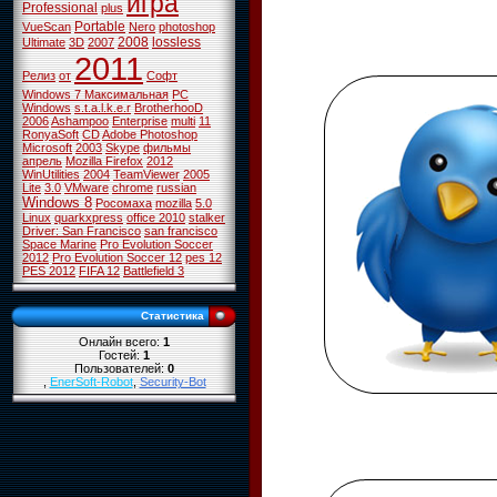
игра
Professional
plus
Portable
VueScan
Nero
photoshop
2008
lossless
Ultimate
3D
2007
2011
Релиз
от
Софт
Windows 7 Максимальная
PC
Windows
s.t.a.l.k.e.r
BrotherhooD
2006
Ashampoo
Enterprise
multi
11
RonyaSoft
CD
Adobe Photoshop
Microsoft
2003
Skype
фильмы
апрель
Mozilla Firefox
2012
WinUtilities
2004
TeamViewer
2005
Lite
3.0
VMware
chrome
russian
Windows 8
Росомаха
mozilla
5.0
Linux
quarkxpress
office 2010
stalker
Driver: San Francisco
san francisco
Space Marine
Pro Evolution Soccer
2012
Pro Evolution Soccer 12
pes 12
PES 2012
FIFA 12
Battlefield 3
Статистика
Онлайн всего:
1
Гостей:
1
Пользователей:
0
,
EnerSoft-Robot
,
Security-Bot