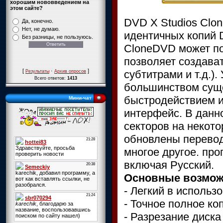
хорошим нововведением на
этом сайте?
DVD X Studios Clo
Да, конечно.
Нет, не думаю.
идентичных копий 
Без разницы, не пользуюсь.
CloneDVD может по
позволяет создават
[
·
]
субтитрами и т.д.)
Результаты
Архив опросов
Всего ответов:
1413
большинством сущ
быстродействием и
Мини-чат
интерфейс. В данн
секторов на некот
обновлены перевод
многое другое. пр
включая Русский.
Основные возмож
- Легкий в исполь
- Точное полное к
- Разрезание диск