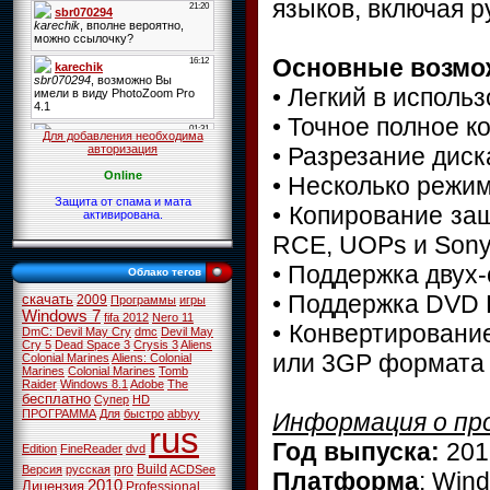
языков, включая р
Основные возмо
• Легкий в испол
• Точное полное 
Для добавления необходима
• Разрезание дис
авторизация
Online
• Несколько режи
Защита от спама и мата
• Копирование з
активирована.
RCE, UOPs и Son
• Поддержка двух
Облако тегов
• Поддержка DVD
скачать
2009
Программы
игры
Windows 7
fifa 2012
Nero 11
• Конвертировани
DmC: Devil May Cry
dmc
Devil May
Cry 5
Dead Space 3
Crysis 3
Aliens
или 3GP формата 
Colonial Marines
Aliens: Colonial
Marines
Colonial Marines
Tomb
Raider
Windows 8.1
Adobe
The
бесплатно
Супер
HD
ПРОГРАММА
Для
быстро
abbyy
Информация о пр
rus
Год выпуска:
201
Edition
FineReader
dvd
pro
Build
Версия
русская
ACDSee
Платформа
: Win
2010
Лицензия
Professional