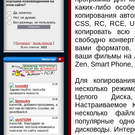
хорошим нововведением на
этом сайте?
каких-либо особ
Да, конечно.
копирования авто
Нет, не думаю.
CSS, RC, RCE, U
Без разницы, не пользуюсь.
копировать всю
свободно конвер
[
·
]
Результаты
Архив опросов
вами форматов, 
Всего ответов:
1413
ваши фильмы на Ap
Мини-чат
Zen, Smart Phone,
Для копировани
несколько режим
Целого Диска
Настраиваемое 
несколько файл
популярные одн
дисководы. Интер