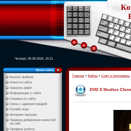
Ко
Четверг, 06.08.2026, 20:11
Меню сайта
Главная
»
Файлы
»
Софт и программы
Каталог файлов
Новости сайта
Заказать файл
DVD X Studios Clon
Информация о сайте
Справка по сайту
Связь с администрацией
Онлайн игры
Интернет-магазин
Правила добавления новостей
на сайт
Профиль робота