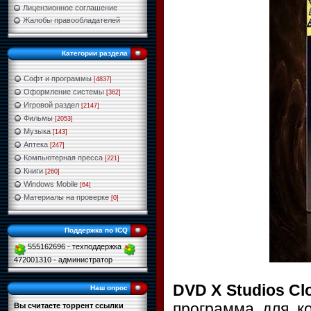
Лицензионное соглашение
Жалобы правообладателей
Категории раздела
Софт и программы
[4837]
Оформление системы
[362]
Игровой раздел
[2147]
Фильмы
[2053]
Музыка
[143]
Аптека
[247]
Компьютерная пресса
[221]
Книги
[260]
Windows Mobile
[64]
Материалы на проверке
[0]
Поддержка по ICQ
555162696 - техподдержка
472001310 - администратор
DVD X Studios C
Наш опрос
программа для к
Вы считаете торрент ссылки