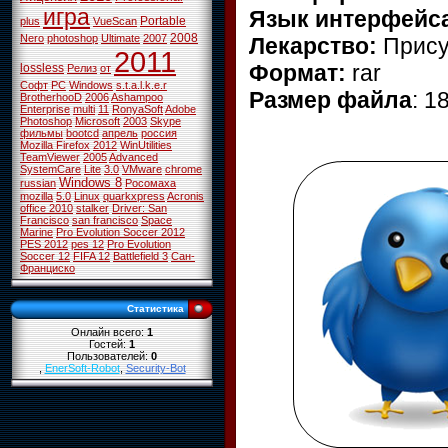
игра
Язык интерфейс
Portable
plus
VueScan
2008
Nero
photoshop
Ultimate
2007
Лекарство:
Прису
2011
Формат:
rar
lossless
Релиз
от
Софт
PC
Windows
s.t.a.l.k.e.r
Размер файла
: 1
BrotherhooD
2006
Ashampoo
Enterprise
multi
11
RonyaSoft
Adobe
Photoshop
Microsoft
2003
Skype
фильмы
bootcd
апрель
россия
Mozilla Firefox
2012
WinUtilities
TeamViewer
2005
Advanced
SystemCare
Lite
3.0
VMware
chrome
Windows 8
russian
Росомаха
mozilla
5.0
Linux
quarkxpress
Acronis
office 2010
stalker
Driver: San
Francisco
san francisco
Space
Marine
Pro Evolution Soccer 2012
PES 2012
pes 12
Pro Evolution
Soccer 12
FIFA 12
Battlefield 3
Сан-
Франциско
Статистика
Онлайн всего:
1
Гостей:
1
Пользователей:
0
,
EnerSoft-Robot
,
Security-Bot