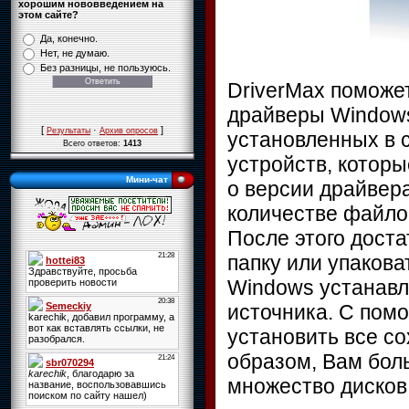
хорошим нововведением на
этом сайте?
Да, конечно.
Нет, не думаю.
Без разницы, не пользуюсь.
DriverMax поможет
драйверы Windows
[
·
]
Результаты
Архив опросов
установленных в 
Всего ответов:
1413
устройств, котор
Мини-чат
о версии драйвера
количестве файло
После этого доста
папку или упакова
Windows устанавл
источника. С пом
установить все со
образом, Вам бол
множество дисков