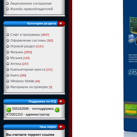
Лицензионное соглашение
Жалобы правообладателей
Категории раздела
Софт и программы
[4837]
Оформление системы
[362]
Игровой раздел
[2147]
Фильмы
[2053]
Музыка
[143]
Аптека
[247]
Компьютерная пресса
[221]
Книги
[260]
Windows Mobile
[64]
Материалы на проверке
[0]
Поддержка по ICQ
555162696 - техподдержка
472001310 - администратор
Наш опрос
Вы считаете торрент ссылки