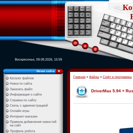
Ко
Воскресенье, 09.08.2026, 15:59
Меню сайта
Главная
»
Файлы
»
Софт и программы
Каталог файлов
Новости сайта
Заказать файл
DriverMax 5.94 + Ru
Информация о сайте
Справка по сайту
Связь с администрацией
Онлайн игры
Интернет-магазин
Правила добавления новостей
на сайт
Профиль робота