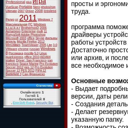
игра
просты и эргономи
Professional
plus
Portable
VueScan
Nero
photoshop
труда.
2008
lossless
Ultimate
2007
Driver
2011
Релиз
от
Windows 7
Максимальная
PC
Windows
программа поможе
s.t.a.l.k.e.r
BrotherhooD
2006
Ashampoo
Enterprise
multi
11
драйверы устройс
RonyaSoft
Adobe Photoshop
Microsoft
2003
office
Skype
фильмы
работы устройств
апрель
Mozilla Firefox
2012
WinUtilities
TeamViewer
2005
Lite
3.0
Достаточно просто
Windows
VMware
chrome
russian
8
Росомаха
mozilla
5.0
Linux
или архив, и пос
quarkxpress
office 2010
AIDA64
stalker
Driver: San Francisco
san
все необходимое и
francisco
Space Marine
Pro Evolution
Soccer 2012
pes 12
Pro Evolution
Soccer 12
PES 2012
FIFA 12
Battlefield 3
Сан-Франциско
Основные возмож
Статистика
- Выдает подробн
Онлайн всего:
1
версии, даты релиз
Гостей:
1
Пользователей:
0
- Создания деталь
,
EnerSoft-Robot
,
Security-Bot
- Делает резервн
указанную папку.
- Возможность со