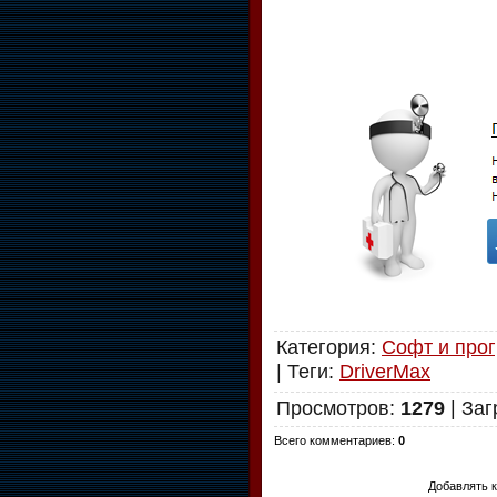
Категория
:
Софт и про
|
Теги
:
DriverMax
Просмотров
:
1279
|
Заг
Всего комментариев
:
0
Добавлять к