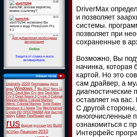
DriverMax опреде
и позволяет заарх
системы. програм
позволяет при не
Для добавления необходима
сохраненные в ар
авторизация
Online
Возможно, Вы под
Защита от спама и мата
активирована.
начинка, которая 
картой. Но это со
Облако тегов
сам драйвер, а м
скачать
2009
Программы
фото
Windows 7
игры
fifa 2012
Nero 11
диагностические 
DmC: Devil May Cry
dmc
Devil May
Cry 5
Dead Space 3
Crysis 3
Colonial
оставляет на вас.
Marines
Aliens Colonial Marines
Aliens: Colonial Marines
Tomb Raider
С другой стороны,
бесплатно
Windows 8.1
Adobe
The
Супер
HD
ПРОГРАММА
Для
быстро
многочисленные п
abbyy
Edition
FineReader
dvd
rus
ознакомиться с пр
pro
Build
Версия
русская
Интерфейс програ
2010
Лицензия
ACDSee