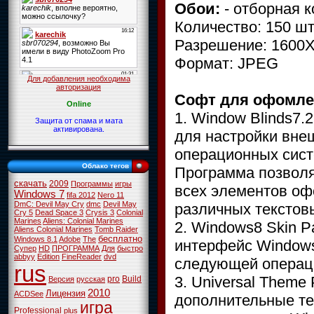
Обои:
- отборная к
Количество: 150 шт
Разрешение: 1600X
Формат: JPEG
Для добавления необходима
авторизация
Софт для офомле
Online
1. Window Blinds7.
Защита от спама и мата
активирована.
для настройки вне
операционных сист
Облако тегов
Программа позволя
скачать
2009
Программы
игры
всех элементов оф
Windows 7
fifa 2012
Nero 11
DmC: Devil May Cry
dmc
Devil May
различных текстовы
Cry 5
Dead Space 3
Crysis 3
Colonial
Marines
Aliens: Colonial Marines
2. Windows8 Skin 
Aliens Colonial Marines
Tomb Raider
бесплатно
Windows 8.1
Adobe
The
интерфейс Windows
Супер
HD
ПРОГРАММА
Для
быстро
abbyy
Edition
FineReader
dvd
следующей операц
rus
3. Universal Theme
pro
Build
Версия
русская
2010
Лицензия
ACDSee
дополнительные те
игра
Professional
plus