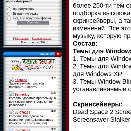
через Интернет?
более 250-ти тем 
Да, регулярно
подборка высокока
Бывает, но редко
Нет, всё покупаю офлайн
скринсейверы, а т
изменений. Все эт
музыку, которую п
[
·
]
Результаты
Архив опросов
Состав:
Всего ответов:
966
Темы для Window
Мини-чат
1. Темы для Windo
2. Темы для Windo
для Windows XP
3. Темы Window Bli
устанавливаемые с
Скринсейверы:
Dead Space 2 Scre
Screensaver Stalke