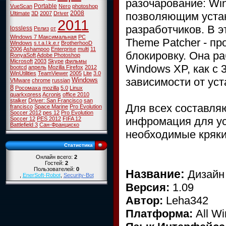
разочарование: Wi
Portable
VueScan
Nero
photoshop
2008
позволяющим устан
Ultimate
3D
2007
Driver
2011
разработчиков. В э
lossless
Релиз
от
Windows 7 Максимальная
PC
Theme Patcher - пр
Windows
s.t.a.l.k.e.r
BrotherhooD
2006
Ashampoo
Enterprise
multi
11
блокировку. Она ра
RonyaSoft
Adobe Photoshop
Microsoft
2003
Skype
фильмы
Windows XP, как с 
bootcd
апрель
Mozilla Firefox
2012
WinUtilities
TeamViewer
2005
Lite
3.0
зависимости от ус
Windows
VMware
chrome
russian
8
Росомаха
mozilla
5.0
Linux
quarkxpress
Acronis
office 2010
stalker
Driver: San Francisco
san
Для всех составля
francisco
Space Marine
Pro Evolution
Soccer 2012
pes 12
Pro Evolution
инфромация для уст
Soccer 12
PES 2012
FIFA 12
Battlefield 3
Сан-Франциско
необходимые кряки,
Статистика
Онлайн всего:
2
Гостей:
2
Пользователей:
0
Название:
Дизайн 
,
EnerSoft-Robot
,
Security-Bot
Версия:
1.09
Автор:
Leha342
Платформа:
All W