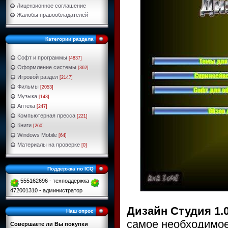
Лицензионное соглашение
Жалобы правообладателей
Категории раздела
Софт и программы
[4837]
Оформление системы
[362]
Игровой раздел
[2147]
Фильмы
[2053]
Музыка
[143]
Аптека
[247]
Компьютерная пресса
[221]
Книги
[260]
Windows Mobile
[64]
Материалы на проверке
[0]
Поддержка по ICQ
555162696 - техподдержка
472001310 - администратор
Дизайн Студия 1.0
Наш опрос
самое необходимое
Совершаете ли Вы покупки