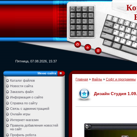
Ко
Пятница, 07.08.2026, 15:37
Меню сайта
Главная
»
Файлы
»
Софт и программы
Каталог файлов
Новости сайта
Заказать файл
Дизайн Студия 1.09
Информация о сайте
Справка по сайту
Связь с администрацией
Онлайн игры
Интернет-магазин
Правила добавления новостей
на сайт
Профиль робота