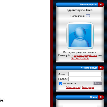
Минипрофиль
Здравствуйте, Гость
Сообщения:
Гость, мы рады вас видеть.
Пожалуйста
зарегистрируйтесь
или
авторизуйтесь
!
Форма входа
Логин:
Пароль:
запомнить
Забыл пароль
|
Регистрация
Поиск