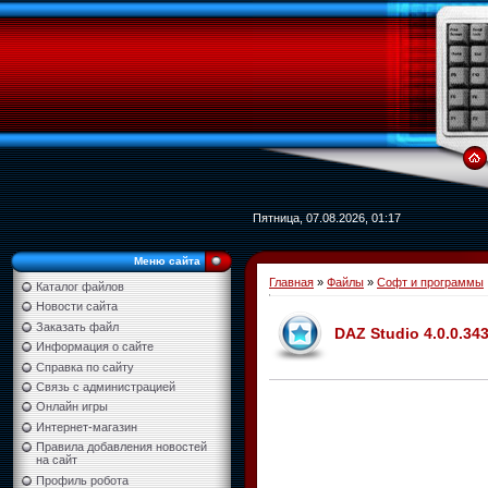
Пятница, 07.08.2026, 01:17
Меню сайта
Главная
»
Файлы
»
Софт и программы
Каталог файлов
Новости сайта
Заказать файл
DAZ Studio 4.0.0.34
Информация о сайте
Справка по сайту
Связь с администрацией
Онлайн игры
Интернет-магазин
Правила добавления новостей
на сайт
Профиль робота