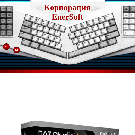
Корпорация
EnerSoft
3