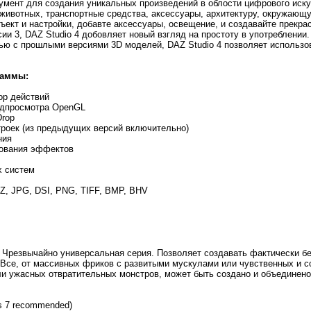
умент для создания уникальных произведений в облости цифрового иску
животных, транспортные средства, аксессуары, архитектуру, окружающу
ъект и настройки, добавте аксессуары, освещение, и создавайте прекр
и 3, DAZ Studio 4 добовляет новый взгляд на простоту в употреблении.
ью с прошлыми версиями 3D моделей, DAZ Studio 4 позволяет использ
раммы:
ор действий
едпросмотра OpenGL
Drop
троек (из предыдущих версий включительно)
ния
зования эффектов
х систем
Z, JPG, DSI, PNG, TIFF, BMP, BHV
4. Чрезвычайно универсальная серия. Позволяет создавать фактически б
Все, от массивных фриков с развитыми мускулами или чувственных и с
и ужасных отвратительных монстров, может быть создано и объединено
ws 7 recommended)