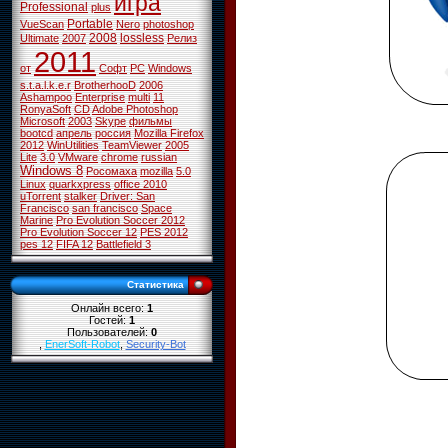
игра
Professional
plus
Portable
VueScan
Nero
photoshop
2008
lossless
Ultimate
2007
Релиз
2011
от
Софт
PC
Windows
s.t.a.l.k.e.r
BrotherhooD
2006
Ashampoo
Enterprise
multi
11
RonyaSoft
CD
Adobe Photoshop
Microsoft
2003
Skype
фильмы
bootcd
апрель
россия
Mozilla Firefox
2012
WinUtilities
TeamViewer
2005
Lite
3.0
VMware
chrome
russian
Windows 8
Росомаха
mozilla
5.0
Linux
quarkxpress
office 2010
uTorrent
stalker
Driver: San
Francisco
san francisco
Space
Marine
Pro Evolution Soccer 2012
Pro Evolution Soccer 12
PES 2012
pes 12
FIFA 12
Battlefield 3
Статистика
Онлайн всего:
1
Гостей:
1
Пользователей:
0
,
EnerSoft-Robot
,
Security-Bot