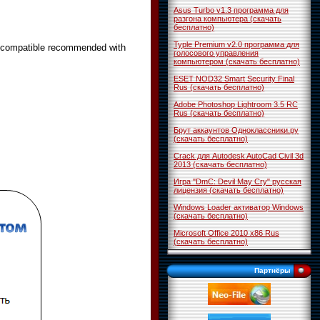
Asus Turbo v1.3 программа для
разгона компьютера (скачать
бесплатно)
Typle Premium v2.0 программа для
, compatible recommended with
голосового управления
компьютером (скачать бесплатно)
ESET NOD32 Smart Security Final
Rus (скачать бесплатно)
Adobe Photoshop Lightroom 3.5 RC
Rus (скачать бесплатно)
Брут аккаунтов Одноклассники.ру
(скачать бесплатно)
Crack для Autodesk AutoCad Civil 3d
2013 (скачать бесплатно)
Игра "DmC: Devil May Cry" русская
лицензия (скачать бесплатно)
Windows Loader активатор Windows
(скачать бесплатно)
Microsoft Office 2010 x86 Rus
(скачать бесплатно)
Партнёры