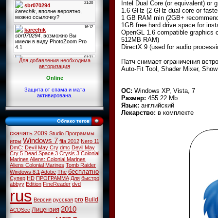
Intel Dual Core (or equivalent) or g
1.6 GHz (2 GHz dual core or fast
1 GB RAM min (2GB+ recommend
1GB free hard drive space for insta
OpenGL 1.6 compatible graphics c
512MB RAM)
DirectX 9 (used for audio processi
Для добавления необходима
Патч снимает ограничения встр
авторизация
Auto-Fit Tool, Shader Mixer, Show
Online
Защита от спама и мата
ОС:
Windows XP, Vista, 7
активирована.
Размер:
455.22
Mb
Язык:
английский
Лекарство:
в комплекте
Облако тегов
скачать
2009
Studio
Программы
Windows 7
игры
fifa 2012
Nero 11
DmC: Devil May Cry
dmc
Devil May
Cry 5
Dead Space 3
Crysis 3
Colonial
Marines
Aliens: Colonial Marines
Aliens Colonial Marines
Tomb Raider
бесплатно
Windows 8.1
Adobe
The
Супер
HD
ПРОГРАММА
Для
быстро
abbyy
Edition
FineReader
dvd
rus
pro
Build
Версия
русская
2010
Лицензия
ACDSee