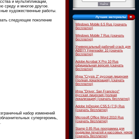
сства и мультипликации,
ю среду и многое другое.
асные художественные работы.
Лучшие материалы
овать следующее поколение
Windows Mobile 6.5 Rus (скачать
бесплатно)
Windows Mobile 7 Rus (скачать
бесплатно)
Универсальный рабочий crack для
ABBYY Finereader 10 (скачать
бесплатно)
Adobe Acrobat X Pro 10 Rus
официальная версия (скачать
бесплатно)
Игра "Crysis 2" русская лицензия
(полная локализация) (скачать
бесплатно)
Игра "Driver: San Francisco"
русская лицензия (полная
локализация) (скачать бесплатно)
Adobe InDesign CS5.5 (7.5) Rus
(скачать бесплатно)
езграничный набор изменений
облазнительных супергероинь,
Microsoft Office Word 2010 Rus
(скачать бесплатно)
.
Stamp 0.85 Rus программа для
подделки печатей и кассовых чеков
(скачать бесплатно)