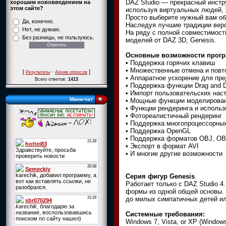
DAZ Studio — прекрасный инстр
хорошим нововведением на
этом сайте?
используя виртуальных людей, 
Просто выберите нужный вам об
Да, конечно.
Наследуя лучшие традиции верси
Нет, не думаю.
На ряду с полной совместимост
Без разницы, не пользуюсь.
моделей от DAZ 3D, Genesis.
Основные возможности прог
• Поддержка горячих клавиш
• Множественные отмена и повт
[
·
]
Результаты
Архив опросов
• Аппаратное ускорение для пр
Всего ответов:
1413
• Поддержка функции Drag and 
• Импорт пользовательских нас
Мини-чат
• Мощные функции моделирова
• Функции рендеринга и исполь
• Фотореалистичный рендеринг
• Поддержка многопроцессорны
• Поддержка OpenGL
• Поддержка форматов OBJ, OB
• Экспорт в формат AVI
• И многие другие возможности
Серия фигур Genesis
Работает только с DAZ Studio 
формы из одной общей основы. 
до милых симпатичных детей ил
Системные требования:
Windows 7, Vista, or XP (Windo