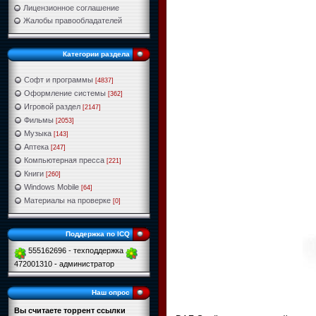
Лицензионное соглашение
Жалобы правообладателей
Категории раздела
Софт и программы
[4837]
Оформление системы
[362]
Игровой раздел
[2147]
Фильмы
[2053]
Музыка
[143]
Аптека
[247]
Компьютерная пресса
[221]
Книги
[260]
Windows Mobile
[64]
Материалы на проверке
[0]
Поддержка по ICQ
555162696 - техподдержка
472001310 - администратор
Наш опрос
Вы считаете торрент ссылки