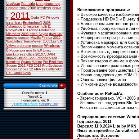
Portable
VueScan
Nero
photoshop
2008
lossless
Ultimate
2007
Релиз
Возможности программы:
2011
» Высокое качество изображен
от
Софт
PC
Windows
» Поддержка HD DVD и Blu-ray 
s.t.a.l.k.e.r
BrotherhooD
2006
» Большое количество настроек
Ashampoo
Enterprise
multi
11
» Удобный, продуманный и легк
RonyaSoft
CD
Adobe Photoshop
» Функция масштабирования из
Microsoft
2003
office
Skype
фильмы
» Непрерывное проигрывание вы
апрель
россия
Mozilla Firefox
2012
WinUtilities
TeamViewer
2005
Lite
3.0
» Установка маркеров для быст
Windows
VMware
chrome
russian
» Запоминание момента останов
8
Росомаха
mozilla
5.0
Linux
» Возможность одновременного 
quarkxpress
office 2010
AIDA64
» Возможность преобразования ф
stalker
Driver: San Francisco
san
» Захват кадров фильма в фор
francisco
Space Marine
Pro Evolution
» Использование различных ре
Soccer 2012
PES 2012
Pro Evolution
Soccer 12
pes 12
FIFA 12
Battlefield 3
» Проигрывание большинства H
Сан-Франциско
» Новая поддержка для HDMI 1.
» Оценка ваших фильмов
» И многие другие возможности
Статистика
Онлайн всего:
1
Особенности RePack'a:
Гостей:
1
- Зарегистрировано, VC++2005 и
Пользователей:
0
- Исключено : поддержка Blu-Ra
,
EnerSoft-Robot
,
Security-Bot
- Реестр не загаживается тысяч
Операционная система: Window
Год выхода: 2011
Версия: 11.0.2024 Lite by MKN
Язык интерфейса: Английский
Лекарство: Встроено