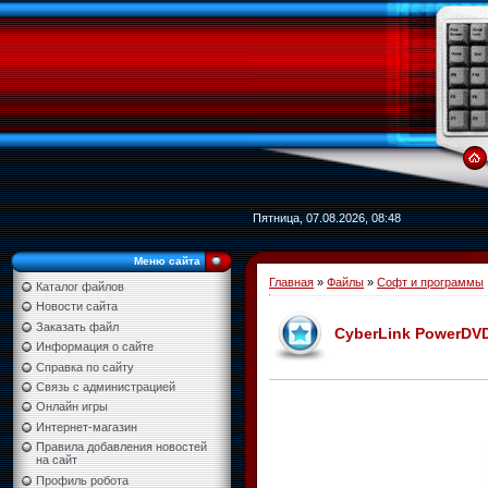
Пятница, 07.08.2026, 08:48
Меню сайта
Главная
»
Файлы
»
Софт и программы
Каталог файлов
Новости сайта
Заказать файл
CyberLink PowerDVD 
Информация о сайте
Справка по сайту
Связь с администрацией
Онлайн игры
Интернет-магазин
Правила добавления новостей
на сайт
Профиль робота