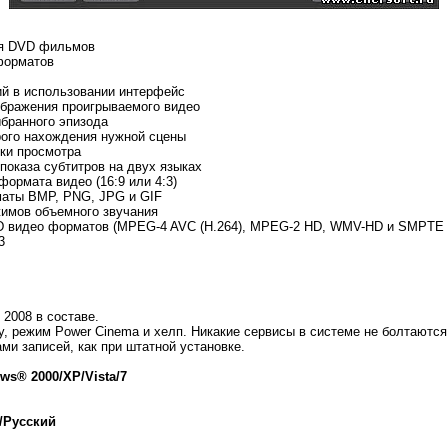
ия DVD фильмов
форматов
ий в использовании интерфейс
ображения проигрываемого видео
бранного эпизода
рого нахождения нужной сцены
ки просмотра
показа субтитров на двух языках
ормата видео (16:9 или 4:3)
маты BMP, PNG, JPG и GIF
жимов объемного звучания
D видео форматов (MPEG-4 AVC (H.264), MPEG-2 HD, WMV-HD и SMPTE 
3
 2008 в составе.
y, режим Power Cinema и хелп. Никакие сервисы в системе не болтаются
ами записей, как при штатной установке.
s® 2000/XP/Vista/7
/Русский