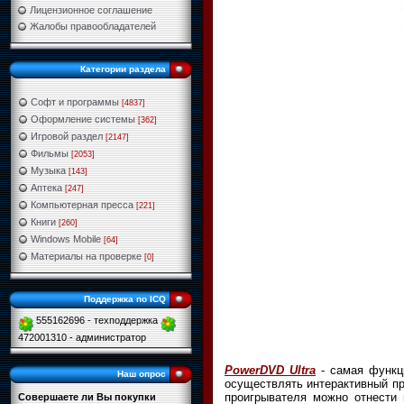
Лицензионное соглашение
Жалобы правообладателей
Категории раздела
Софт и программы
[4837]
Оформление системы
[362]
Игровой раздел
[2147]
Фильмы
[2053]
Музыка
[143]
Аптека
[247]
Компьютерная пресса
[221]
Книги
[260]
Windows Mobile
[64]
Материалы на проверке
[0]
Поддержка по ICQ
555162696 - техподдержка
472001310 - администратор
PowerDVD Ultra
- самая функц
Наш опрос
осуществлять интерактивный пр
проигрывателя можно отнести 
Совершаете ли Вы покупки