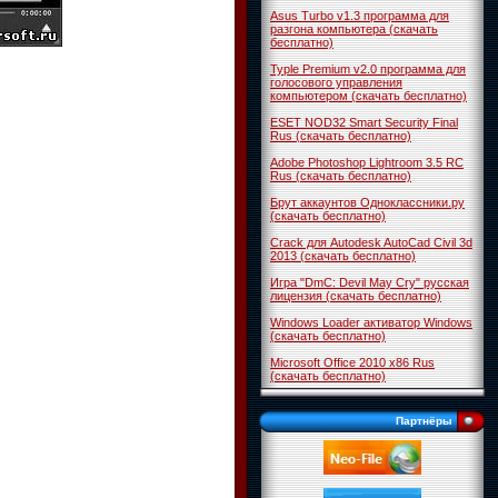
Asus Turbo v1.3 программа для
разгона компьютера (скачать
бесплатно)
Typle Premium v2.0 программа для
голосового управления
компьютером (скачать бесплатно)
ESET NOD32 Smart Security Final
Rus (скачать бесплатно)
Adobe Photoshop Lightroom 3.5 RC
Rus (скачать бесплатно)
Брут аккаунтов Одноклассники.ру
(скачать бесплатно)
Crack для Autodesk AutoCad Civil 3d
2013 (скачать бесплатно)
Игра "DmC: Devil May Cry" русская
лицензия (скачать бесплатно)
Windows Loader активатор Windows
(скачать бесплатно)
Microsoft Office 2010 x86 Rus
(скачать бесплатно)
Партнёры