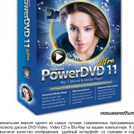
иональная версия одного из самых лучших современных программных
осмотр дисков DVD-Video, Video CD и Blu-Ray на вашем компьютере. К
высокое качество изображения, удобный интерфейс со скинами и хо