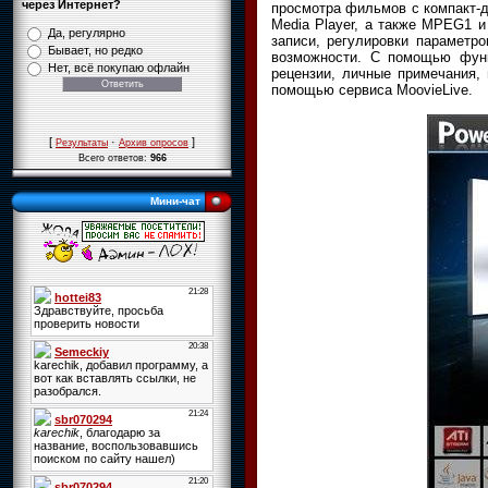
через Интернет?
просмотра фильмов с компакт-
Media Player, а также MPEG1 
Да, регулярно
записи, регулировки параметр
Бывает, но редко
возможности. С помощью функ
Нет, всё покупаю офлайн
рецензии, личные примечания,
помощью сервиса MoovieLive.
[
·
]
Результаты
Архив опросов
Всего ответов:
966
Мини-чат