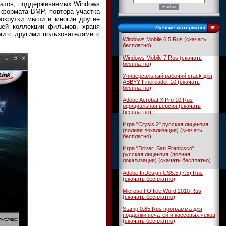
матов, поддерживаемых Windows
 формата BMP, повтора участка
рокрутки мыши и многие другие
шей коллекции фильмов, храня
Лучшие материалы
ми с другими пользователями с
Windows Mobile 6.5 Rus (скачать
бесплатно)
Windows Mobile 7 Rus (скачать
бесплатно)
Универсальный рабочий crack для
ABBYY Finereader 10 (скачать
бесплатно)
Adobe Acrobat X Pro 10 Rus
официальная версия (скачать
бесплатно)
Игра "Crysis 2" русская лицензия
(полная локализация) (скачать
бесплатно)
Игра "Driver: San Francisco"
русская лицензия (полная
локализация) (скачать бесплатно)
Adobe InDesign CS5.5 (7.5) Rus
(скачать бесплатно)
Microsoft Office Word 2010 Rus
(скачать бесплатно)
Stamp 0.85 Rus программа для
подделки печатей и кассовых чеков
(скачать бесплатно)