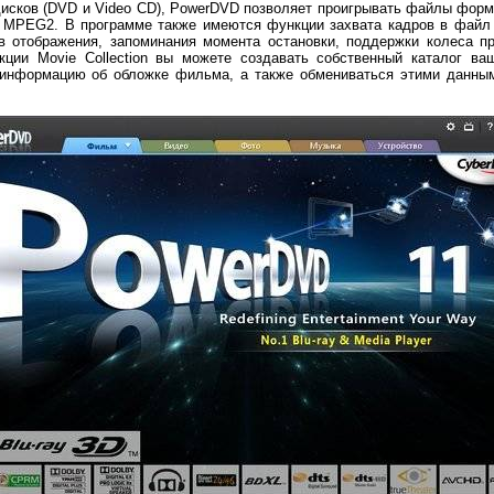
дисков (DVD и Video CD), PowerDVD позволяет проигрывать файлы фор
и MPEG2. В программе также имеются функции захвата кадров в файл
ов отображения, запоминания момента остановки, поддержки колеса п
ции Movie Collection вы можете создавать собственный каталог ва
 информацию об обложке фильма, а также обмениваться этими данны