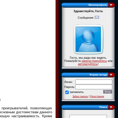
Минипрофиль
Здравствуйте, Гость
Сообщения:
Гость, мы рады вас видеть.
Пожалуйста
зарегистрируйтесь
или
авторизуйтесь
!
Форма входа
Логин:
Пароль:
запомнить
Забыл пароль
|
Регистрация
Поиск
 проигрывателей, позволяющих
 основным достоинствам данного
рошую настраиваемость. Кроме