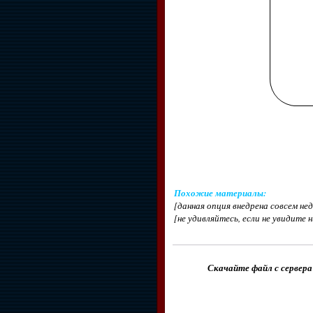
Похожие материалы
:
[данная опция внедрена совсем н
[не удивляйтесь, если не увидите 
Скачайте файл с сервера