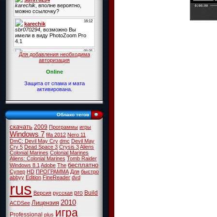
Для добавления необходима
авторизация
Online
Защита от спама и мата
активирована.
Облако тегов
скачать
2009
Программы
игры
Windows 7
fifa 2012
Nero 11
DmC: Devil May Cry
dmc
Devil May
Cry 5
Dead Space 3
Crysis 3
Aliens
Colonial Marines
Colonial Marines
Aliens: Colonial Marines
Tomb Raider
бесплатно
Windows 8.1
Adobe
The
Супер
HD
ПРОГРАММА
Для
быстро
abbyy
Edition
FineReader
dvd
rus
pro
Build
Версия
русская
2010
Лицензия
ACDSee
игра
Professional
plus