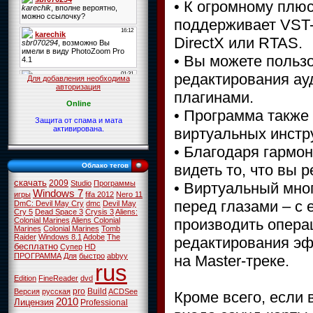
• К огромному плюс
поддерживает VST-х
DirectX или RTAS.
• Вы можете польз
редактирования ауд
Для добавления необходима
авторизация
плагинами.
Online
• Программа также
Защита от спама и мата
активирована.
виртуальных инстр
• Благодаря гармо
видеть то, что вы 
Облако тегов
скачать
2009
Studio
Программы
• Виртуальный мног
Windows 7
игры
fifa 2012
Nero 11
перед глазами – с
DmC: Devil May Cry
dmc
Devil May
Cry 5
Dead Space 3
Crysis 3
Aliens:
производить опера
Colonial Marines
Aliens Colonial
Marines
Colonial Marines
Tomb
Raider
Windows 8.1
Adobe
The
редактирования эфф
бесплатно
Супер
HD
ПРОГРАММА
Для
быстро
abbyy
на Master-треке.
rus
Edition
FineReader
dvd
pro
Build
Версия
русская
ACDSee
Кроме всего, если
2010
Лицензия
Professional