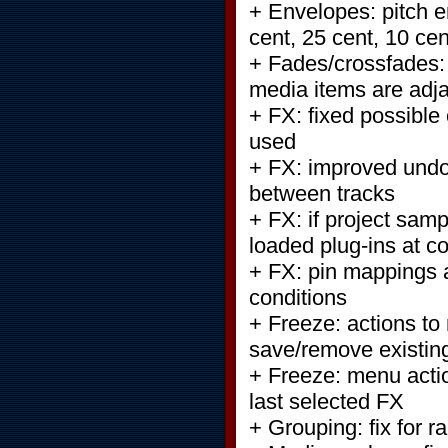
+ Envelopes: pitch e
cent, 25 cent, 10 cent
+ Fades/crossfades: 
media items are adja
+ FX: fixed possibl
used
+ FX: improved undo
between tracks
+ FX: if project sampl
loaded plug-ins at cor
+ FX: pin mappings a
conditions
+ Freeze: actions to 
save/remove existin
+ Freeze: menu actio
last selected FX
+ Grouping: fix for 