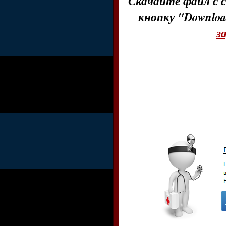
Скачайте файл с с
кнопку "Downloa
з