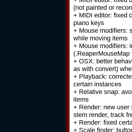
(not painted or reco
+ MIDI editor: fixe
piano keys
+ Mouse modifiers: sup
while moving items
+ Mouse modifiers: 
(.ReaperMouseMap f
+ OSX: better behav
as with convert) w
+ Playback: correcte
certain instances
+ Relative snap: avo
items
+ Render: new user se
stem render, track f
+ Render: fixed cert
+ Scale finder: butto