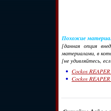
Похожие материа
[данная опция вне
материалами, в кот
[не удивляйтесь, ес
Cockos REAPER v
Cockos REAPER 4