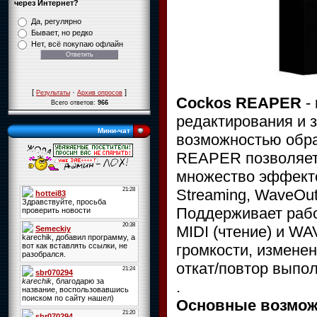
через Интернет?
Да, регулярно
Бывает, но редко
Нет, всё покупаю офлайн
[
·
]
Результаты
Архив опросов
Cockos REAPER
-
Всего ответов:
966
редактирования и 
Мини-чат
возможностью обра
REAPER позволяет 
множество эффекто
Streaming, WaveOut
Поддерживает раб
MIDI (чтение) и WA
громкости, изменен
откат/повтор выпо
.
Основные возмож