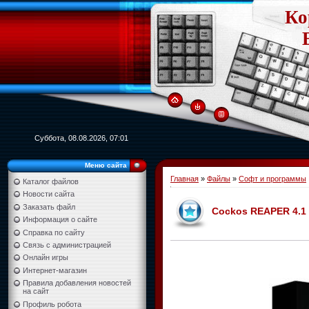
Ко
Суббота, 08.08.2026, 07:01
Меню сайта
Главная
»
Файлы
»
Софт и программы
Каталог файлов
Новости сайта
Заказать файл
Cockos REAPER 4.1
Информация о сайте
Справка по сайту
Связь с администрацией
Онлайн игры
Интернет-магазин
Правила добавления новостей
на сайт
Профиль робота