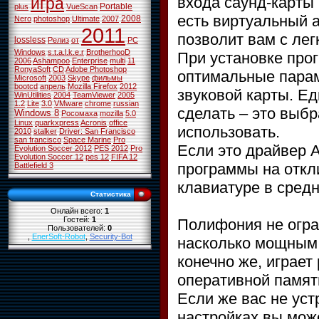
входа саунд-карты
игра
Portable
plus
VueScan
есть виртуальный а
2008
Nero
photoshop
Ultimate
2007
2011
позволит вам с ле
lossless
Релиз
от
PC
Windows
s.t.a.l.k.e.r
BrotherhooD
При установке про
2006
Ashampoo
Enterprise
multi
11
RonyaSoft
CD
Adobe Photoshop
оптимальные пара
Microsoft
2003
Skype
фильмы
bootcd
апрель
Mozilla Firefox
2012
звуковой карты. Е
WinUtilities
2004
TeamViewer
2005
1.2
Lite
3.0
VMware
chrome
russian
сделать – это выбр
Windows 8
Росомаха
mozilla
5.0
Linux
quarkxpress
Acronis
office
использовать.
2010
stalker
Driver: San Francisco
san francisco
Space Marine
Pro
Если это драйвер 
Evolution Soccer 2012
PES 2012
Pro
Evolution Soccer 12
pes 12
FIFA 12
программы на откл
Battlefield 3
клавиатуре в средн
Статистика
Онлайн всего:
1
Гостей:
1
Полифония не огран
Пользователей:
0
,
EnerSoft-Robot
,
Security-Bot
насколько мощным 
конечно же, играет
оперативной памяти
Если же вас не уст
настройках вы мож