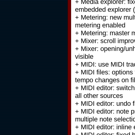
+ Media explorer: fi
embedded explorer (f
+ Metering: new mult
metering enabled
+ Metering: master m
+ Mixer: scroll impr
+ Mixer: opening/unh
visible
+ MIDI: use MIDI tra
+ MIDI files: option
tempo changes on fil
+ MIDI editor: switc
all other sources
+ MIDI editor: undo fi
+ MIDI editor: note 
multiple note selecti
+ MIDI editor: inline
+ MIDI editor: fixed