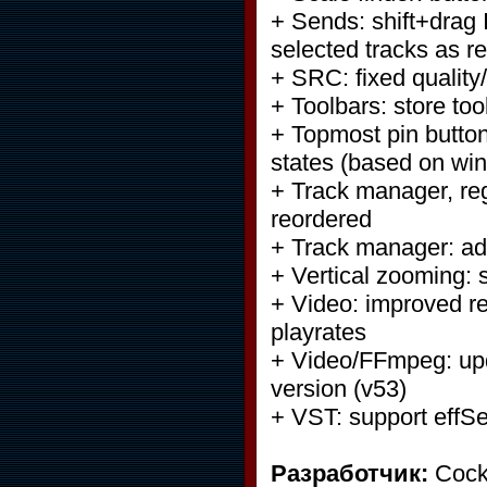
+ Sends: shift+drag 
selected tracks as r
+ SRC: fixed quality
+ Toolbars: store to
+ Topmost pin button
states (based on win
+ Track manager, re
reordered
+ Track manager: ad
+ Vertical zooming: s
+ Video: improved re
playrates
+ Video/FFmpeg: upd
version (v53)
+ VST: support effSe
Разработчик:
Cock