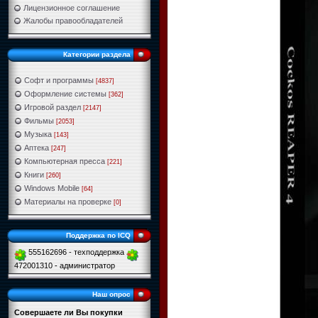
Лицензионное соглашение
Жалобы правообладателей
Категории раздела
Софт и программы
[4837]
Оформление системы
[362]
Игровой раздел
[2147]
Фильмы
[2053]
Музыка
[143]
Аптека
[247]
Компьютерная пресса
[221]
Книги
[260]
Windows Mobile
[64]
Материалы на проверке
[0]
Поддержка по ICQ
555162696 - техподдержка
472001310 - администратор
Наш опрос
Совершаете ли Вы покупки