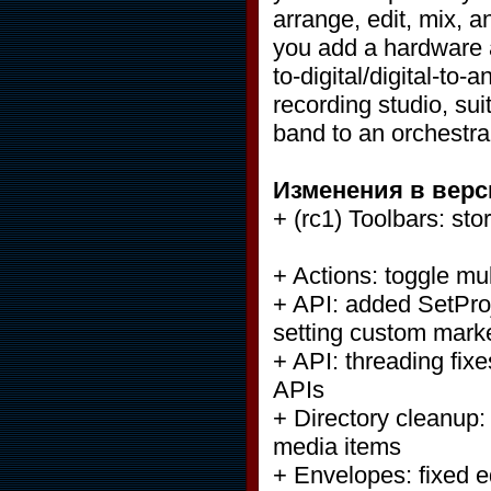
arrange, edit, mix, a
you add a hardware a
to-digital/digital-t
recording studio, sui
band to an orchestra 
Изменения в верс
+ (rc1) Toolbars: st
+ Actions: toggle mu
+ API: added SetPro
setting custom marke
+ API: threading fix
APIs
+ Directory cleanup:
media items
+ Envelopes: fixed e