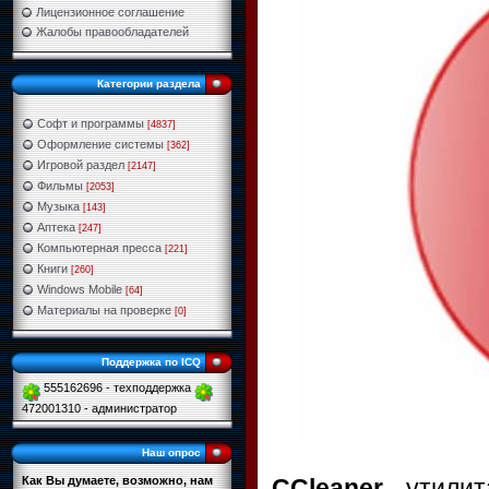
Лицензионное соглашение
Жалобы правообладателей
Категории раздела
Софт и программы
[4837]
Оформление системы
[362]
Игровой раздел
[2147]
Фильмы
[2053]
Музыка
[143]
Аптека
[247]
Компьютерная пресса
[221]
Книги
[260]
Windows Mobile
[64]
Материалы на проверке
[0]
Поддержка по ICQ
555162696 - техподдержка
472001310 - администратор
Наш опрос
CCleaner
- утилит
Как Вы думаете, возможно, нам