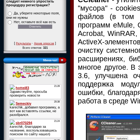
следует немного упростить
процедуру регистрации?
"мусора" - cooki
Да, уберите некоторые поля,
файлов (в том ч
они не нужны
Нет, оставьте всё как есть
программ eMule, G
Acrobat, WinRAR, 
ActiveX-элементо
[
·
]
Результаты
Архив опросов
очистку системно
Всего ответов:
321
расширениях, би
Мини-чат
многое другое. В 
3.6, улучшена о
поддержка моду
ошибки, благодар
работа в среде Wi