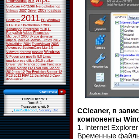
Professional
plus
Portable
VueScan
Nero
photoshop
2008
lossless
Ultimate
2007
Driver
2011
Релиз
от
PC
Windows
s.t.a.l.k.e.r
BrotherhooD
2006
Ashampoo
Enterprise
multi
11
RonyaSoft
Adobe Photoshop
Microsoft
2003
Skype
фильмы
апрель
россия
Mozilla Firefox
2012
WinUtilities
2004
TeamViewer
2005
Advanced SystemCare
Lite
3.0
Windows
VMware
chrome
russian
8
Росомаха
mozilla
5.0
Linux
quarkxpress
office 2010
stalker
Driver: San Francisco
san francisco
Space Marine
Pro Evolution Soccer
2012
pes 12
Pro Evolution Soccer 12
PES 2012
FIFA 12
Battlefield 3
Сан-
Франциско
Статистика
Онлайн всего:
1
Гостей:
1
Пользователей:
0
CCleaner, в зави
,
EnerSoft-Robot
,
Security-Bot
компоненты Win
1. Internet Explorer
Временные файлы