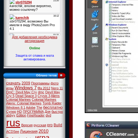
Для добавления необходима
авторизация
Online
Защита от спама и мата
активирована.
Облако тегов
скачать
2009
Программы
фото
Windows 7
игры
fifa 2012
Nero 11
DmC: Devil May Cry
dmc
Devil May
Cry 5
Dead Space 3
Crysis 3
Aliens
Colonial Marines
Colonial Marines
Aliens: Colonial Marines
Tomb Raider
бесплатно
Windows 8.1
Adobe
The
Супер
HD
ПРОГРАММА
Для
быстро
abbyy
Edition
FineReader
dvd
rus
pro
Build
Версия
русская
2010
Лицензия
ACDSee
игра