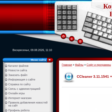
Ко
Воскресенье, 09.08.2026, 11:10
Меню сайта
Главная
»
Файлы
»
Софт и программы
Каталог файлов
Новости сайта
Заказать файл
CCleaner 3.11.1541 
Информация о сайте
Справка по сайту
Связь с администрацией
Онлайн игры
Интернет-магазин
Правила добавления новостей
на сайт
Профиль робота