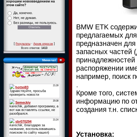
хорошим нововведением на
этом сайте?
Да, конечно.
Нет, не думаю.
Без разницы, не пользуюсь.
BMW ETK содержит
предлагаемых для
предназначен для
[
·
]
Результаты
Архив опросов
Всего ответов:
1413
запасных частей (
принадлежностей 
Мини-чат
распоряжении име
например, поиск п
.
Кроме того, сист
информацию по от
создания т.н. спи
Установка: