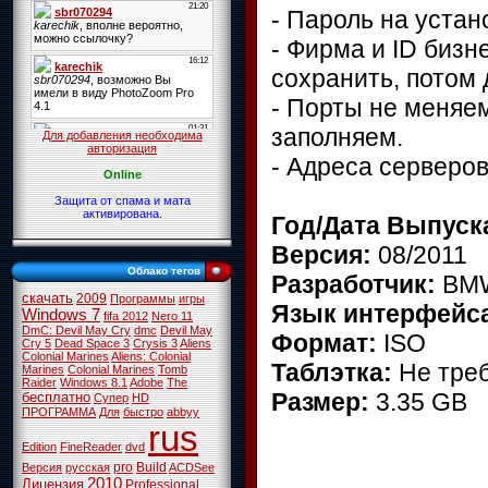
- Пароль на устано
- Фирма и ID бизне
сохранить, потом 
- Порты не меняем
заполняем.
Для добавления необходима
авторизация
- Адреса серверов
Online
Защита от спама и мата
активирована.
Год/Дата Выпуск
Версия:
08/2011
Облако тегов
Разработчик:
BM
скачать
2009
Программы
игры
Язык интерфейс
Windows 7
fifa 2012
Nero 11
DmC: Devil May Cry
dmc
Devil May
Формат:
ISO
Cry 5
Dead Space 3
Crysis 3
Aliens
Colonial Marines
Aliens: Colonial
Таблэтка:
Не тре
Marines
Colonial Marines
Tomb
Raider
Windows 8.1
Adobe
The
Размер:
3.35 GB
бесплатно
Супер
HD
ПРОГРАММА
Для
быстро
abbyy
rus
Edition
FineReader
dvd
pro
Build
Версия
русская
ACDSee
2010
Лицензия
Professional