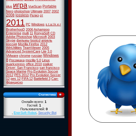
игра
Portable
plus
VueScan
Nero
photoshop
Ultimate
2007
2002
2008
lossless
Релиз
от
2011
PC
Windows
s.t.a.l.k.e.r
BrotherhooD
2006
Ashampoo
Enterprise
multi
11
RonyaSoft
CD
Adobe Photoshop
Microsoft
2003
Skype
фильмы
bootcd
апрель
россия
Mozilla Firefox
2012
WinUtilities
TeamViewer
2005
Advanced SystemCare
Lite
3.0
Windows
VMware
chrome
russian
8
Росомаха
mozilla
5.0
Linux
quarkxpress
office 2010
stalker
Driver: San Francisco
san francisco
Space Marine
Pro Evolution Soccer
2012
PES 2012
Pro Evolution Soccer
12
pes 12
FIFA 12
Battlefield 3
Сан-
Франциско
Статистика
Онлайн всего:
1
Гостей:
1
Пользователей:
0
,
EnerSoft-Robot
,
Security-Bot