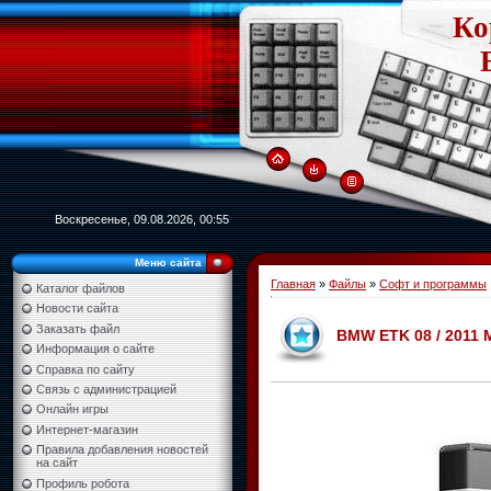
Ко
Воскресенье, 09.08.2026, 00:55
Меню сайта
Главная
»
Файлы
»
Софт и программы
Каталог файлов
Новости сайта
Заказать файл
BMW ETK 08 / 2011 
Информация о сайте
Справка по сайту
Связь с администрацией
Онлайн игры
Интернет-магазин
Правила добавления новостей
на сайт
Профиль робота