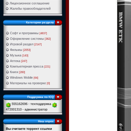
Лицензионное соглашение
Жалобы правообладателей
Категории раздела
Софт и программы
[4837]
Оформление системы
[362]
Игровой раздел
[2147]
Фильмы
[2053]
Музыка
[143]
Аптека
[247]
Компьютерная пресса
[221]
Книги
[260]
Windows Mobile
[64]
Материалы на проверке
[0]
Поддержка по ICQ
555162696 - техподдержка
472001310 - администратор
Наш опрос
Вы считаете торрент ссылки