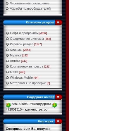
Лицензионное соглашение
Жалобы правообладателей
Категории раздела
Софт и программы
[4837]
Оформление системы
[362]
Игровой раздел
[2147]
Фильмы
[2053]
Музыка
[143]
Аптека
[247]
Компьютерная пресса
[221]
Книги
[260]
Windows Mobile
[64]
Материалы на проверке
[0]
Поддержка по ICQ
555162696 - техподдержка
472001310 - администратор
Наш опрос
Совершаете ли Вы покупки