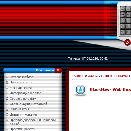
Пятница, 07.08.2026, 06:42
Меню сайта
Главная
»
Файлы
»
Софт и программы
Каталог файлов
Новости сайта
Заказать файл
BlackHawk Web Brow
Информация о сайте
Справка по сайту
Связь с администрацией
Онлайн игры
Интернет-магазин
Правила добавления новостей
на сайт
Профиль робота