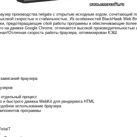
раузер производства netgate с открытым исходным кодом, сочетающий п
высокой скоростью и стабильностью. Из особенностей BlackHawk Web Br
ки, предотвращающие сбой работы программы и обеспечивающие более
ого на движке Google Chrome, отличается высокой производительностью 
онал!Отличная скорость работы браузера, оптимизирован КЭШ.
 зависаний браузера
к
аузеров
н отдельный процесс
го и быстрого движка WebKit для рендеринга HTML
удобное использование браузера
омпонентов программы
ista/7
й