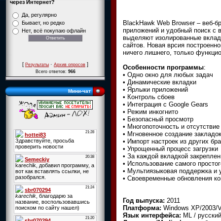
через Интернет?
Да, регулярно
BlackHawk Web Browser – веб-б
Бывает, но редко
приложений и удобный поиск с 
Нет, всё покупаю офлайн
выделяют изолированные вклад
сайтов. Новая врсия построенн
ничего лишнего, только функци
[
·
]
Результаты
Архив опросов
Особенности программы
:
Всего ответов:
966
• Одно окно для любых задач
• Динамические вкладки
• Ярлыки приложений
Мини-чат
• Контроль сбоев
• Интеграция с Google Gears
• Режим инкогнито
• Безопасный просмотр
• Многопоточность и отсутствие
• Мгновенное создание закладо
• Импорт настроек из других бр
• Упрощенный процесс загрузки
• За каждой вкладкой закрепле
• Использование самого просто
• Мультиязыковая поддержка и 
• Своевременные обновления к
Год выпуска:
2011
Платформа:
Windows XP/2003/V
Язык интерфейса:
ML / русски