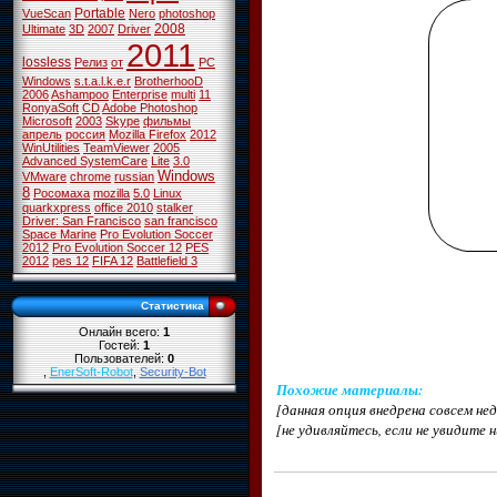
Portable
VueScan
Nero
photoshop
2008
Ultimate
3D
2007
Driver
2011
lossless
Релиз
от
PC
Windows
s.t.a.l.k.e.r
BrotherhooD
2006
Ashampoo
Enterprise
multi
11
RonyaSoft
CD
Adobe Photoshop
Microsoft
2003
Skype
фильмы
апрель
россия
Mozilla Firefox
2012
WinUtilities
TeamViewer
2005
Advanced SystemCare
Lite
3.0
Windows
VMware
chrome
russian
8
Росомаха
mozilla
5.0
Linux
quarkxpress
office 2010
stalker
Driver: San Francisco
san francisco
Space Marine
Pro Evolution Soccer
2012
Pro Evolution Soccer 12
PES
2012
pes 12
FIFA 12
Battlefield 3
Статистика
Онлайн всего:
1
Гостей:
1
Пользователей:
0
,
EnerSoft-Robot
,
Security-Bot
Похожие материалы
:
[данная опция внедрена совсем н
[не удивляйтесь, если не увидите 