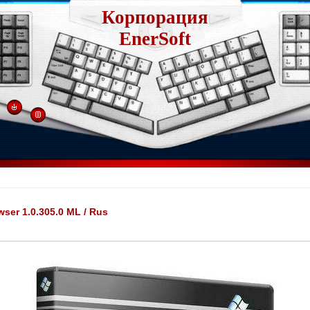
Корпорация
EnerSoft
ser 1.0.305.0 ML / Rus