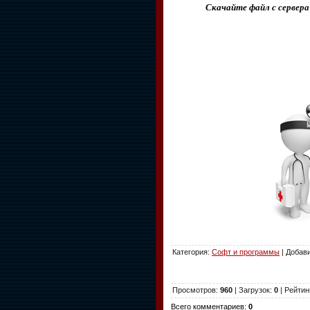
Скачайте файл с сервера
Категория
:
Софт и программы
|
Добав
Просмотров
:
960
|
Загрузок
:
0
|
Рейтин
Всего комментариев
:
0