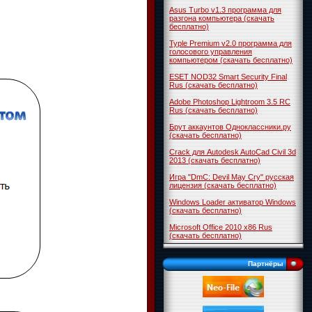
Asus Turbo v1.3 программа для
разгона компьютера (скачать
бесплатно)
Typle Premium v2.0 программа для
голосового управления
компьютером (скачать бесплатно)
ESET NOD32 Smart Security Final
Rus (скачать бесплатно)
Adobe Photoshop Lightroom 3.5 RC
Rus (скачать бесплатно)
Брут аккаунтов Одноклассники.ру
(скачать бесплатно)
Crack для Autodesk AutoCad Civil 3d
2013 (скачать бесплатно)
Игра "DmC: Devil May Cry" русская
лицензия (скачать бесплатно)
Windows Loader активатор Windows
(скачать бесплатно)
Microsoft Office 2010 x86 Rus
(скачать бесплатно)
Партнёры