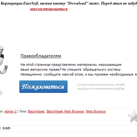
 Корпорации EnerSoft, нажав кнопку "Download" ниже. Перед этим не забу
зарегистрироваться
ил
:
Admin-2
|
Теги
:
BlackHawk
,
BlackHawk Web Browser
,
Web Browser
г
:
0.0
/
0