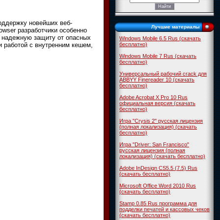
оддержку новейших веб-
Лучшие материалы
owser разработчики особенно
 надежную защиту от опасных
Windows Mobile 6.5 Rus (скачать
и работой с внутренним кешем,
бесплатно)
Windows Mobile 7 Rus (скачать
бесплатно)
Универсальный рабочий crack для
ABBYY Finereader 10 (скачать
бесплатно)
Adobe Acrobat X Pro 10 Rus
официальная версия (скачать
бесплатно)
Игра "Crysis 2" русская лицензия
(полная локализация) (скачать
бесплатно)
Игра "Driver: San Francisco"
русская лицензия (полная
локализация) (скачать бесплатно)
Adobe InDesign CS5.5 (7.5) Rus
(скачать бесплатно)
Microsoft Office Word 2010 Rus
(скачать бесплатно)
Stamp 0.85 Rus программа для
подделки печатей и кассовых чеков
(скачать бесплатно)