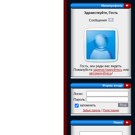
Минипрофиль
Здравствуйте, Гость
Сообщения:
Гость, мы рады вас видеть.
Пожалуйста
зарегистрируйтесь
или
авторизуйтесь
!
Форма входа
Логин:
Пароль:
запомнить
Забыл пароль
|
Регистрация
Поиск