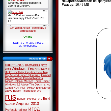
Лекарство/Medical:
не требуетс
Размер:
16,48 MB
Для добавления необходима
авторизация
Online
Защита от спама и мата
активирована.
Облако тегов
скачать
2009
Программы
фото
Windows 7
игры
fifa 2012
Nero 11
DmC: Devil May Cry
dmc
Devil May
Cry 5
Dead Space 3
Crysis 3
Colonial
Marines
Aliens Colonial Marines
Aliens: Colonial Marines
Tomb Raider
бесплатно
Windows 8.1
Adobe
The
Супер
HD
ПРОГРАММА
Для
быстро
abbyy
Edition
FineReader
dvd
rus
pro
Build
Версия
русская
2010
Лицензия
ACDSee
игра
Professional
plus