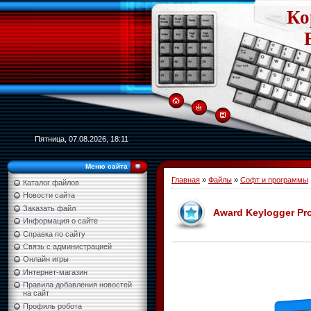
Ко
Пятница, 07.08.2026, 18:11
Меню сайта
Главная
»
Файлы
»
Софт и программы
Каталог файлов
Новости сайта
Заказать файл
Award Keylogger Pr
Информация о сайте
Справка по сайту
Связь с администрацией
Онлайн игры
Интернет-магазин
Правила добавления новостей
на сайт
Профиль робота