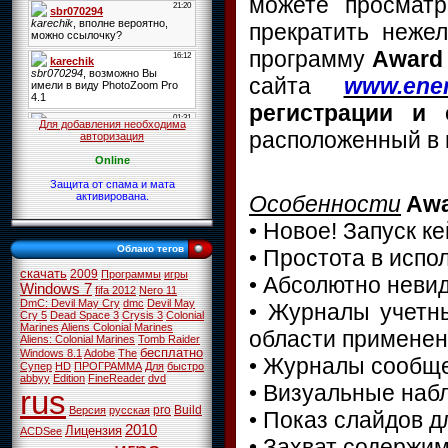
можете просматр
прекратить нежел
программу
Award 
сайта
www.ener
регистрации и 
Для добавления необходима
расположенный в 
авторизация
Online
Защита от спама и мата
активирована.
Особенности
Awa
• Новое! Запуск к
Облако тегов
• Простота в исп
скачать
2009
Программы
игры
• Абсолютно неви
Windows 7
fifa 2012
Nero 11
DmC: Devil May Cry
dmc
Devil May
• Журналы учетн
Cry 5
Dead Space 3
Crysis 3
Colonial
Marines
Aliens Colonial Marines
области примене
Aliens: Colonial Marines
Tomb Raider
бесплатно
Windows 8.1
Adobe
The
• Журналы сообще
Супер
HD
ПРОГРАММА
Для
быстро
abbyy
Edition
FineReader
dvd
• Визуальные наб
rus
pro
Build
Версия
русская
• Показ слайдов д
2010
Лицензия
ACDSee
• Захват содержим