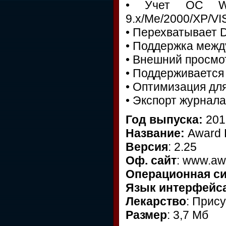
• Учет ОС Wi
9.x/Me/2000/XP/VI
• Перехватывает 
• Поддержка межд
• Внешний просмо
• Поддерживается
• Оптимизация дл
• Экспорт журнал
Год выпуска:
201
Название:
Award 
Версия
: 2.25
Оф. сайт
: www.aw
Операционная с
Язык интерфейс
Лекарство
: Прис
Размер
: 3,7 Мб