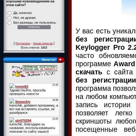
хорошим нововведением на
этом сайте?
Да, конечно.
Нет, не думаю.
Без разницы, не пользуюсь.
У вас есть уника
без регистрац
[
·
]
Результаты
Архив опросов
Keylogger Pro 2.
Всего ответов:
1413
часто обновляем
Мини-чат
программе
Award 
скачать
с сайт
без регистраци
программа позвол
на любом компьют
запись истории 
позволяет легк
скриншоты любог
посещенные веб