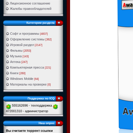
Лицензионное соглашение
Жалобы правообладателей
Категории раздела
Софт и программы
[4837]
Оформление системы
[362]
Игровой раздел
[2147]
Фильмы
[2053]
Музыка
[143]
Аптека
[247]
Компьютерная пресса
[221]
Книги
[260]
Windows Mobile
[64]
Материалы на проверке
[0]
Поддержка по ICQ
555162696 - техподдержка
472001310 - администратор
Наш опрос
Вы считаете торрент ссылки