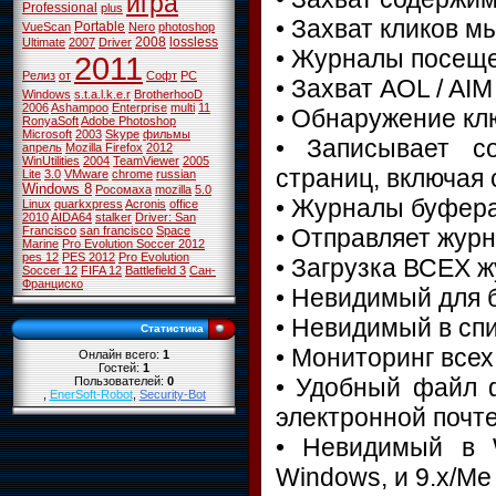
игра
Professional
plus
• Захват кликов 
Portable
VueScan
Nero
photoshop
2008
lossless
Ultimate
2007
Driver
• Журналы посеще
2011
Релиз
от
Софт
PC
• Захват AOL / AIM
Windows
s.t.a.l.k.e.r
BrotherhooD
2006
Ashampoo
Enterprise
multi
11
• Обнаружение кл
RonyaSoft
Adobe Photoshop
Microsoft
2003
Skype
фильмы
• Записывает с
апрель
Mozilla Firefox
2012
WinUtilities
2004
TeamViewer
2005
страниц, включая
Lite
3.0
VMware
chrome
russian
Windows 8
Росомаха
mozilla
5.0
• Журналы буфер
Linux
quarkxpress
Acronis
office
2010
AIDA64
stalker
Driver: San
Francisco
san francisco
Space
• Отправляет журн
Marine
Pro Evolution Soccer 2012
pes 12
PES 2012
Pro Evolution
• Загрузка ВСЕХ ж
Soccer 12
FIFA 12
Battlefield 3
Сан-
Франциско
• Невидимый для 
• Невидимый в сп
Статистика
• Мониторинг всех
Онлайн всего:
1
Гостей:
1
• Удобный файл 
Пользователей:
0
,
EnerSoft-Robot
,
Security-Bot
электронной почт
• Невидимый в 
Windows, и 9.x/Me