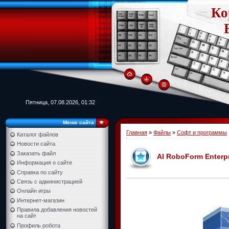
Ко
Пятница, 07.08.2026, 01:32
Меню сайта
Главная
»
Файлы
»
Софт и программы
Каталог файлов
Новости сайта
Заказать файл
AI RoboForm Enterpr
Информация о сайте
Справка по сайту
Связь с администрацией
Онлайн игры
Интернет-магазин
Правила добавления новостей
на сайт
Профиль робота