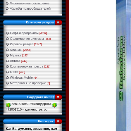
Лицензионное соглашение
Жалобы правообладателей
Категории раздела
Софт и программы
[4837]
Оформление системы
[362]
Игровой раздел
[2147]
Фильмы
[2053]
Музыка
[143]
Аптека
[247]
Компьютерная пресса
[221]
Книги
[260]
Windows Mobile
[64]
Материалы на проверке
[0]
Поддержка по ICQ
555162696 - техподдержка
472001310 - администратор
Наш опрос
Как Вы думаете, возможно, нам