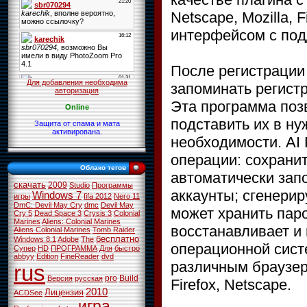
Netscape, Mozilla,
интерфейсом с под
После регистрации
Для добавления необходима
запоминать регист
авторизация
Эта программа поз
Online
подставить их в ну
Защита от спама и мата
активирована.
необходимости. AI
операции: сохрани
Облако тегов
автоматически зап
скачать
2009
Studio
Программы
аккаунты; сгенери
Windows 7
игры
fifa 2012
Nero 11
DmC: Devil May Cry
dmc
Devil May
может хранить пар
Cry 5
Dead Space 3
Crysis 3
Colonial
Marines
Aliens: Colonial Marines
восстанавливает и 
Aliens Colonial Marines
Tomb Raider
бесплатно
Windows 8.1
Adobe
The
операционной систе
Супер
HD
ПРОГРАММА
Для
быстро
abbyy
Edition
FineReader
dvd
различным браузерам
rus
pro
Build
Версия
русская
Firefox, Netscape.
2010
Лицензия
ACDSee
игра