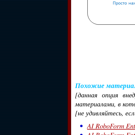
Похожие материа
[данная опция вне
материалами, в кот
[не удивляйтесь, ес
AI RoboForm Ente
AI RoboForm Ente