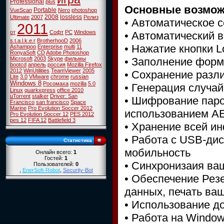
Professional
plus
Основные возмож
Portable
VueScan
Nero
photoshop
2008
lossless
Ultimate
2007
Релиз
• Автоматическое 
2011
от
Софт
PC
Windows
• Автоматический 
s.t.a.l.k.e.r
BrotherhooD
2006
• Нажатие кнопки L
Ashampoo
Enterprise
multi
11
RonyaSoft
CD
Adobe Photoshop
• Заполнение форм
Microsoft
2003
Skype
фильмы
bootcd
апрель
россия
Mozilla Firefox
2012
WinUtilities
TeamViewer
2005
• Сохранение разл
Lite
3.0
VMware
chrome
russian
Windows 8
Росомаха
mozilla
5.0
• Генерация случа
Linux
quarkxpress
office 2010
uTorrent
stalker
Driver: San
• Шифрование паро
Francisco
san francisco
Space
Marine
Pro Evolution Soccer 2012
использованием AE
Pro Evolution Soccer 12
PES 2012
pes 12
FIFA 12
Battlefield 3
• Хранение всей и
• Работа с USB-ди
Статистика
мобильность
Онлайн всего:
1
Гостей:
1
• Синхронизаия ваш
Пользователей:
0
,
EnerSoft-Robot
,
Security-Bot
• Обеспечение Рез
данных, печать ва
• Использование д
• Работа на Window