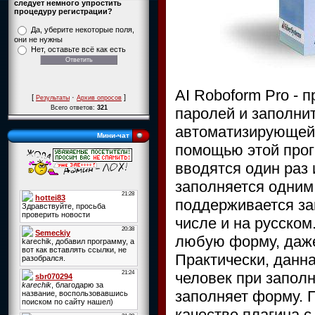
следует немного упростить
процедуру регистрации?
Да, уберите некоторые поля,
они не нужны
Нет, оставьте всё как есть
AI Roboform Pro -
[
·
]
Результаты
Архив опросов
Всего ответов:
321
паролей и заполни
автоматизирующей 
Мини-чат
помощью этой про
вводятся один раз
заполняется одним
поддерживается за
числе и на русском
любую форму, даже
Практически, данна
человек при запол
заполняет форму. 
качестве плагина с 