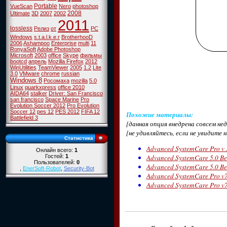
Portable
VueScan
Nero
photoshop
2008
Ultimate
3D
2007
2002
2011
lossless
Релиз
от
PC
Windows
s.t.a.l.k.e.r
BrotherhooD
2006
Ashampoo
Enterprise
multi
11
RonyaSoft
Adobe Photoshop
Microsoft
2003
office
Skype
фильмы
bootcd
апрель
Mozilla Firefox
2012
WinUtilities
TeamViewer
2005
1.2
Lite
3.0
VMware
chrome
russian
Windows 8
Росомаха
mozilla
5.0
Linux
quarkxpress
office 2010
AIDA64
stalker
Driver: San Francisco
san francisco
Space Marine
Pro
Evolution Soccer 2012
Pro Evolution
Soccer 12
pes 12
PES 2012
FIFA 12
Похожие материалы
:
Battlefield 3
[данная опция внедрена совсем н
[не удивляйтесь, если не увидите 
Статистика
Advanced SystemCare Pro v 
Онлайн всего:
1
Advanced SystemCare 5.0 Be
Гостей:
1
Пользователей:
0
Advanced SystemCare 5.0 Be
,
EnerSoft-Robot
,
Security-Bot
Advanced SystemCare Pro v7
Advanced SystemCare Pro v7