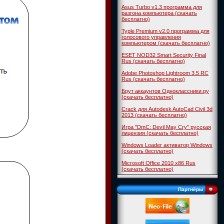
Asus Turbo v1.3 программа для
разгона компьютера (скачать
бесплатно)
Typle Premium v2.0 программа для
голосового управления
компьютером (скачать бесплатно)
ESET NOD32 Smart Security Final
Rus (скачать бесплатно)
Adobe Photoshop Lightroom 3.5 RC
Rus (скачать бесплатно)
Брут аккаунтов Одноклассники.ру
(скачать бесплатно)
Crack для Autodesk AutoCad Civil 3d
2013 (скачать бесплатно)
Игра "DmC: Devil May Cry" русская
лицензия (скачать бесплатно)
Windows Loader активатор Windows
(скачать бесплатно)
Microsoft Office 2010 x86 Rus
(скачать бесплатно)
Партнёры