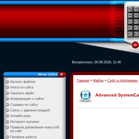
Воскресенье, 09.08.2026, 11:46
Меню сайта
Главная
»
Файлы
»
Софт и программы
Каталог файлов
Новости сайта
Заказать файл
Advanced SystemCare
Информация о сайте
Справка по сайту
Связь с администрацией
Онлайн игры
Интернет-магазин
Правила добавления новостей
на сайт
Профиль робота