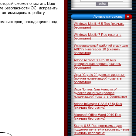
который сможет очистить Ваш
ме безопасности ОС, исправить
, оптимизировать работу
Лучшие материалы
 компьютеров, находящихся под
Windows Mobile 6.5 Rus (скачать
бесплатно)
Windows Mobile 7 Rus (скачать
бесплатно)
Универсальный рабочий crack для
ABBYY Finereader 10 (скачать
бесплатно)
Adobe Acrobat X Pro 10 Rus
официальная версия (скачать
бесплатно)
Игра "Crysis 2" русская лицензия
(полная локализация) (скачать
бесплатно)
Игра "Driver: San Francisco"
русская лицензия (полная
локализация) (скачать бесплатно)
Adobe InDesign CS5.5 (7.5) Rus
(скачать бесплатно)
Microsoft Office Word 2010 Rus
(скачать бесплатно)
Stamp 0.85 Rus программа для
подделки печатей и кассовых чеков
(скачать бесплатно)