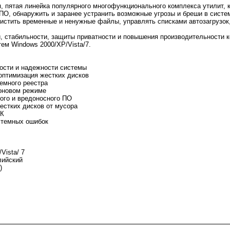
, пятая линейка популярного многофункционального комплекса утилит, 
 ПО, обнаружить и заранее устранить возможные угрозы и бреши в систе
чистить временные и ненужные файлы, управлять списками автозагрузок
и, стабильности, защиты приватности и повышения производительности
ем Windows 2000/XP/Vista/7.
ости и надежности системы
оптимизация жестких дисков
темного реестра
фоновом режиме
ого и вредоносного ПО
естких дисков от мусора
ПК
стемных ошибок
Vista/ 7
лийский
)