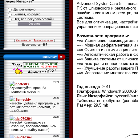
через Интернет?
Advanced SystemCare 5 — новая
ПК от шпионского и рекламного
Да, регулярно
ошибки в системном реестре, о
Бывает, но редко
системы.
Нет, всё покупаю офлайн
Все для оптимизации, настройк
управлением операционных сист
Возможности программы:
»»» Увеличение производительн
[
·
]
Результаты
Архив опросов
»»» Мощная дефрагментация и 
Всего ответов:
967
»»» Очистка и оптимизация сис
»»» Автоматическая работа в 
Мини-чат
»»» Защита системы от шпионск
»»» Быстрая и полная очистка ж
»»» Улучшение работы вашего 
»»» Исправление множества си
Год выхода
: 2011
Платформа
: Windows® 2000/XP/
Язык Интерфейса
: русский/анг
Таблетка
: не требуется (portable
Размер
: 29.5 mb