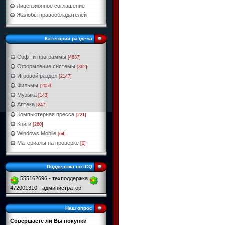
Лицензионное соглашение
Жалобы правообладателей
Категории раздела
Софт и программы
[4837]
Оформление системы
[362]
Игровой раздел
[2147]
Фильмы
[2053]
Музыка
[143]
Аптека
[247]
Компьютерная пресса
[221]
Книги
[260]
Windows Mobile
[64]
Материалы на проверке
[0]
Поддержка по ICQ
555162696 - техподдержка
472001310 - администратор
Наш опрос
Совершаете ли Вы покупки