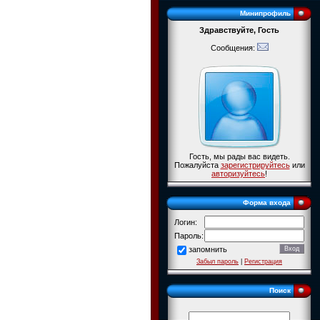
Минипрофиль
Здравствуйте, Гость
Сообщения:
Гость, мы рады вас видеть.
Пожалуйста
зарегистрируйтесь
или
авторизуйтесь
!
Форма входа
Логин:
Пароль:
запомнить
Забыл пароль
|
Регистрация
Поиск