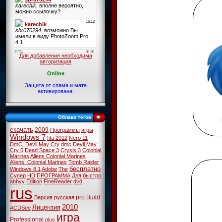
Для добавления необходима
авторизация
Online
Защита от спама и мата
активирована.
Облако тегов
скачать
2009
Программы
игры
Windows 7
fifa 2012
Nero 11
DmC: Devil May Cry
dmc
Devil May
Cry 5
Dead Space 3
Crysis 3
Colonial
Marines
Aliens Colonial Marines
Aliens: Colonial Marines
Tomb Raider
бесплатно
Windows 8.1
Adobe
The
Супер
HD
ПРОГРАММА
Для
быстро
abbyy
Edition
FineReader
dvd
rus
pro
Build
Версия
русская
2010
Лицензия
ACDSee
игра
Professional
plus