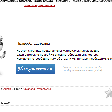
 Корпорации EnerSoft, нажав кнопку "Download" ниже. Перед этим не забу
зарегистрироваться
ил
:
Admin-2
|
Теги
:
Advanced SystemCare
нг
:
0.0
/
0