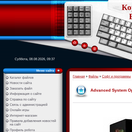
Ко
Суббота, 08.08.2026, 09:37
Меню сайта
Главная
»
Файлы
»
Софт и программы
Каталог файлов
Новости сайта
Заказать файл
Advanced System Opt
Информация о сайте
Справка по сайту
Связь с администрацией
Онлайн игры
Интернет-магазин
Правила добавления новостей
на сайт
Профиль робота