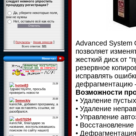
следует немного упростить
процедуру регистрации?
Да, уберите некоторые поля,
они не нужны
Нет, оставьте всё как есть
Advanced System O
[
·
]
Результаты
Архив опросов
Всего ответов:
321
позволяет изменя
жесткий диск от "
Мини-чат
резервное копиро
исправлять ошибк
дефрагментацию - 
Возможности пр
• Удаление пусты
• Удаление непра
• Управление авт
• Восстановление
• Дефрагментация