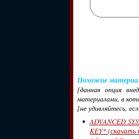
Похожие материа
[данная опция вне
материалами, в кот
[не удивляйтесь, ес
ADVANCED SYST
KEY* (скачать 