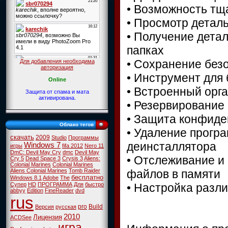
• Возможность тщ
• Просмотр детал
• Получение дета
папках
• Сохранение без
Для добавления необходима
авторизация
• Инструмент для 
Online
• Встроенный орг
Защита от спама и мата
активирована.
• Резервирование
• Защита конфид
Облако тегов
• Удаление прогр
скачать
2009
Studio
Программы
деинсталлятора
Windows 7
игры
fifa 2012
Nero 11
DmC: Devil May Cry
dmc
Devil May
• Отслеживание и
Cry 5
Dead Space 3
Crysis 3
Aliens:
Colonial Marines
Colonial Marines
файлов в памяти
Aliens Colonial Marines
Tomb Raider
бесплатно
Windows 8.1
Adobe
The
• Настройка разли
Супер
HD
ПРОГРАММА
Для
быстро
abbyy
Edition
FineReader
dvd
rus
pro
Build
Версия
русская
2010
Лицензия
ACDSee
игра