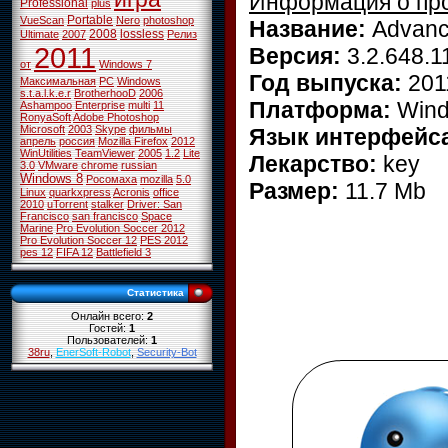
Информация о пр
Professional
plus
Portable
VueScan
Nero
photoshop
Название:
Advanc
2008
lossless
Ultimate
2007
Релиз
2011
Версия:
3.2.648.1
от
Windows 7
Год выпуска:
201
Максимальная
PC
Windows
s.t.a.l.k.e.r
BrotherhooD
2006
Платформа:
Wind
Ashampoo
Enterprise
multi
11
RonyaSoft
Adobe Photoshop
Microsoft
2003
Skype
фильмы
Язык интерфейс
апрель
россия
Mozilla Firefox
2012
WinUtilities
TeamViewer
2005
1.2
Lite
Лекарство:
key
3.0
VMware
chrome
russian
Windows 8
Росомаха
mozilla
5.0
Размер:
11.7 Mb
Linux
quarkxpress
Acronis
office
2010
uTorrent
stalker
Driver: San
Francisco
san francisco
Space
Marine
Pro Evolution Soccer 2012
Pro Evolution Soccer 12
PES 2012
pes 12
FIFA 12
Battlefield 3
Статистика
Онлайн всего:
2
Гостей:
1
Пользователей:
1
38ru
,
EnerSoft-Robot
,
Security-Bot