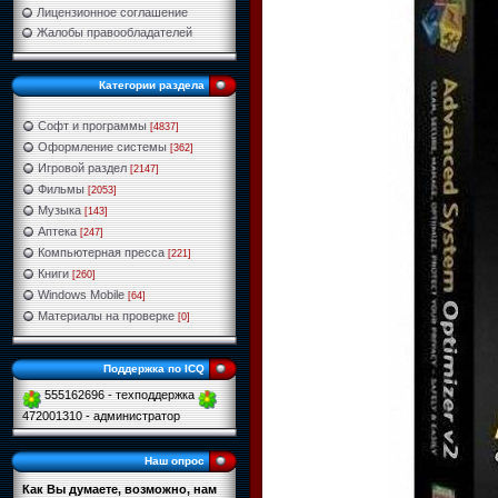
Лицензионное соглашение
Жалобы правообладателей
Категории раздела
Софт и программы
[4837]
Оформление системы
[362]
Игровой раздел
[2147]
Фильмы
[2053]
Музыка
[143]
Аптека
[247]
Компьютерная пресса
[221]
Книги
[260]
Windows Mobile
[64]
Материалы на проверке
[0]
Поддержка по ICQ
555162696 - техподдержка
472001310 - администратор
Наш опрос
Как Вы думаете, возможно, нам