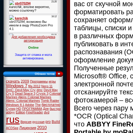
вас от скучной м
форматировать ра
сохраняет оформл
таблицы, списки и
в различных форм
Для добавления необходима
авторизация
публиковать в инт
Online
распознавания (
Защита от спама и мата
оформление докуме
активирована.
Полученные резул
Microsoft® Office
Облако тегов
скачать
2009
Программы
игры
электронной почте
Windows 7
fifa 2012
Nero 11
отсканируйте тек
DmC: Devil May Cry
dmc
Devil May
Cry 5
Dead Space 3
Crysis 3
Colonial
Marines
Aliens Colonial Marines
фотокамерой – вс
Aliens: Colonial Marines
Tomb Raider
бесплатно
Windows 8.1
Adobe
The
Всего через пару 
Супер
HD
ПРОГРАММА
Для
быстро
abbyy
Edition
FineReader
dvd
*OCR (Optical Cha
rus
pro
Build
Версия
русская
что
ABBYY FineRea
2010
Лицензия
ACDSee
Portable by moRa