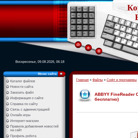
Ко
Воскресенье, 09.08.2026, 06:18
Меню сайта
Главная
»
Файлы
»
Софт и программы
Каталог файлов
Новости сайта
Заказать файл
ABBYY FineReader Co
Информация о сайте
бесплатно)
Справка по сайту
Связь с администрацией
Онлайн игры
Интернет-магазин
Правила добавления новостей
на сайт
Профиль робота