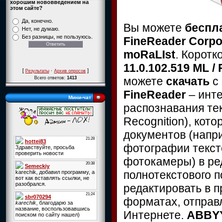
хорошим нововведением на
этом сайте?
Да, конечно.
Вы можете
беспл
Нет, не думаю.
Без разницы, не пользуюсь.
FineReader Corpor
moRaLIst
. Коротк
11.0.102.519 ML /
[
·
]
Результаты
Архив опросов
можете
скачать
с
Всего ответов:
1413
FineReader
– инте
Мини-чат
распознавания текс
Recognition), кот
документов (напр
фотографии текст
фотокамеры) в ре
полнотекстового п
редактировать в п
форматах, отправл
Интернете.
ABBYY