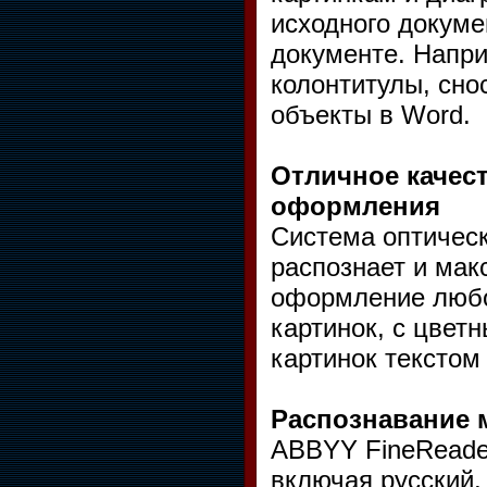
исходного докум
документе. Напри
колонтитулы, сно
объекты в Word.
Отличное качес
оформления
Система оптическ
распознает и мак
оформление любог
картинок, с цвет
картинок текстом и
Распознавание 
ABBYY FineReader
включая русский,