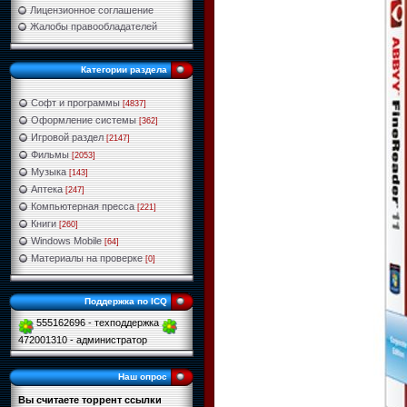
Лицензионное соглашение
Жалобы правообладателей
Категории раздела
Софт и программы
[4837]
Оформление системы
[362]
Игровой раздел
[2147]
Фильмы
[2053]
Музыка
[143]
Аптека
[247]
Компьютерная пресса
[221]
Книги
[260]
Windows Mobile
[64]
Материалы на проверке
[0]
Поддержка по ICQ
555162696 - техподдержка
472001310 - администратор
Наш опрос
Вы считаете торрент ссылки