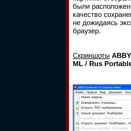
были расположены
качество сохране
не дожидаясь экс
браузер.
Скриншоты
ABBYY
ML / Rus Portabl