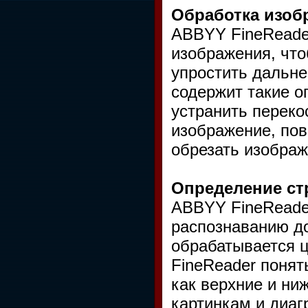
Обработка изоб
ABBYY FineReade
изображения, что
упростить дальн
содержит такие о
устранить переко
изображение, пов
обрезать изображ
Определение ст
ABBYY FineReade
распознаванию до
обрабатывается ц
FineReader понят
как верхние и ни
картинкам и диаг