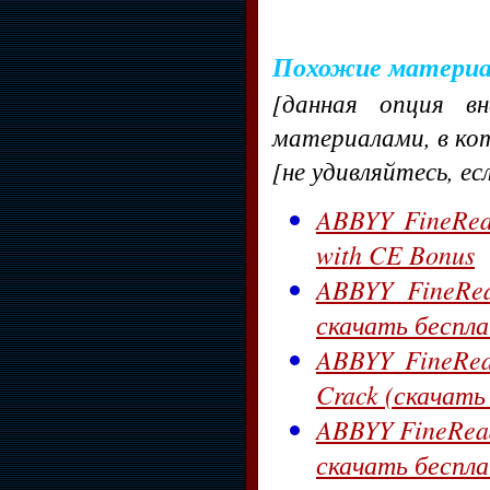
Похожие матери
[данная опция в
материалами, в ко
[не удивляйтесь, ес
ABBYY FineRead
with CE Bonus
ABBYY FineRea
скачать беспла
ABBYY FineRead
Crack (скачать
ABBYY FineReade
скачать беспл