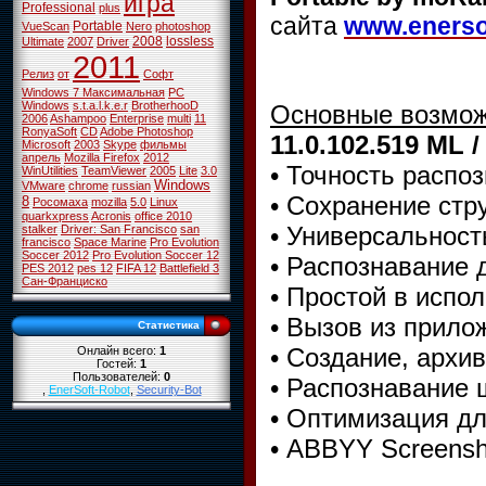
игра
Professional
plus
сайта
www.enerso
Portable
VueScan
Nero
photoshop
2008
lossless
Ultimate
2007
Driver
2011
Релиз
от
Софт
Windows 7 Максимальная
PC
Windows
s.t.a.l.k.e.r
BrotherhooD
Основные возмож
2006
Ashampoo
Enterprise
multi
11
RonyaSoft
CD
Adobe Photoshop
11.0.102.519 ML 
Microsoft
2003
Skype
фильмы
апрель
Mozilla Firefox
2012
• Точность распо
WinUtilities
TeamViewer
2005
Lite
3.0
Windows
VMware
chrome
russian
• Сохранение стр
8
Росомаха
mozilla
5.0
Linux
quarkxpress
Acronis
office 2010
• Универсальност
stalker
Driver: San Francisco
san
francisco
Space Marine
Pro Evolution
Soccer 2012
Pro Evolution Soccer 12
• Распознавание 
PES 2012
pes 12
FIFA 12
Battlefield 3
Сан-Франциско
• Простой в испо
• Вызов из прилож
Статистика
• Создание, архи
Онлайн всего:
1
Гостей:
1
Пользователей:
0
• Распознавание 
,
EnerSoft-Robot
,
Security-Bot
• Оптимизация д
• ABBYY Screensh