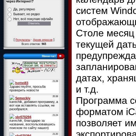
через Интернет?
систем Wind
Да, регулярно
Бывает, но редко
отображающи
Нет, всё покупаю офлайн
Столе месяц 
[
·
]
Результаты
Архив опросов
текущей дат
Всего ответов:
965
предупрежд
Мини-чат
запланирова
датах, хран
и т.д.
Программа с
форматом iCa
позволяет и
экспортирова