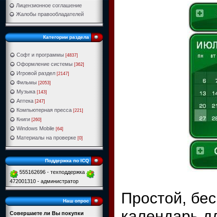
Лицензионное соглашение
Жалобы правообладателей
Категории раздела
Софт и программы
[4837]
Оформление системы
[362]
Игровой раздел
[2147]
Фильмы
[2053]
Музыка
[143]
Аптека
[247]
Компьютерная пресса
[221]
Книги
[260]
Windows Mobile
[64]
Материалы на проверке
[0]
Поддержка по ICQ
555162696 - техподдержка
472001310 - администратор
Простой, бе
Наш опрос
календарь д
Совершаете ли Вы покупки