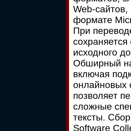
Web-сайтов, 
формате Micr
При перевод
сохраняется
исходного до
Обширный на
включая под
онлайновых 
позволяет п
сложные спе
тексты. Сбо
Software Col