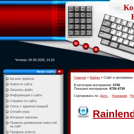
Ко
Четверг, 06.08.2026, 14:20
Меню сайта
Главная
»
Файлы
» Софт и программы
Каталог файлов
Новости сайта
В категории материалов
:
4730
Показано материалов
:
4726-4730
Заказать файл
Информация о сайте
Сортировать по
:
Дате
·
Названию
·
Ре
Справка по сайту
Связь с администрацией
Rainlend
Онлайн игры
Интернет-магазин
Правила добавления новостей
на сайт
Профиль робота