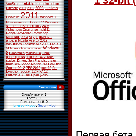
1 32-bit 
Portable
VueScan
Nero
photoshop
2008
lossless
Ultimate
2007
2002
2011
Релиз
от
Windows 7
Максимальная
Софт
PC
Windows
s.t.a.l.k.e.r
BrotherhooD
2006
Ashampoo
Enterprise
multi
11
RonyaSoft
Adobe Photoshop
Microsoft
2003
Skype
фильмы
апрель
Mozilla Firefox
2012
WinUtilities
TeamViewer
2005
Lite
3.0
Windows
VMware
chrome
russian
8
Росомаха
mozilla
5.0
Linux
quarkxpress
office 2010
AIDA64
stalker
Driver: San Francisco
san
francisco
Space Marine
Pro Evolution
Soccer 2012
PES 2012
pes 12
Pro
Evolution Soccer 12
FIFA 12
Battlefield 3
Сан-Франциско
Статистика
Онлайн всего:
1
Гостей:
1
Пользователей:
0
,
EnerSoft-Robot
,
Security-Bot
Первая бета 