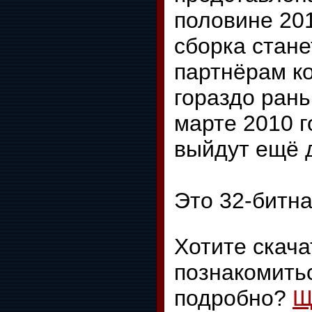
половине 201
сборка стане
партнёрам ко
гораздо ран
марте 2010 г
выйдут ещё д
Это 32-битна
Хотите скача
познакомить
подробно?
Щ