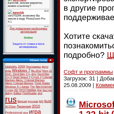
в другие про
поддерживае
Для добавления необходима
авторизация
Хотите скача
Online
познакомить
Защита от спама и мата
активирована.
подробно?
Щ
Облако тегов
скачать
2009
Программы
фото
Windows 7
Софт и программы
игры
fifa 2012
Nero 11
DmC: Devil May Cry
dmc
Devil May
Загрузок: 31 | Доб
Cry 5
Dead Space 3
Crysis 3
Colonial
Marines
Aliens: Colonial Marines
Aliens Colonial Marines
Tomb Raider
25.08.2009
|
Коммен
бесплатно
Windows 8.1
Adobe
The
Супер
HD
ПРОГРАММА
Для
быстро
abbyy
Edition
FineReader
dvd
rus
pro
Build
Microsof
Версия
русская
2010
Лицензия
ACDSee
игра
Professional
plus