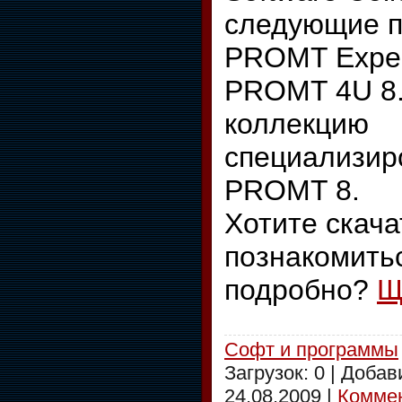
следующие п
PROMT Expert
PROMT 4U 8.5
коллекцию
специализир
PROMT 8.
Хотите скача
познакомить
подробно?
Щ
Софт и программы
Загрузок: 0 | Доба
24.08.2009
|
Коммен