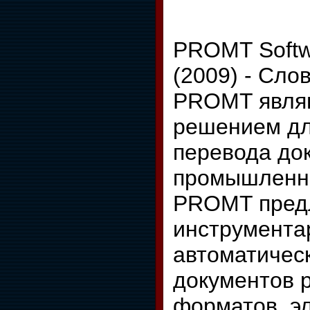
PROMT Softwa
(2009) - Сло
PROMT явля
решением дл
перевода до
промышленн
PROMT пред
инструмента
автоматичес
документов 
форматов, э