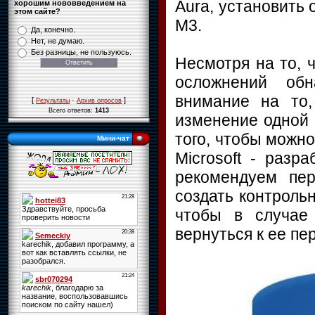
Aura, установить 
хорошим нововведением на
этом сайте?
M3.
Да, конечно.
Нет, не думаю.
Без разницы, не пользуюсь.
Несмотря на то, 
осложнений об
внимание на то
[
·
]
Результаты
Архив опросов
Всего ответов:
1413
изменение одной 
того, чтобы можно
Мини-чат
Microsoft - разр
рекомендуем пе
создать контроль
чтобы в случае
вернуться к ее п