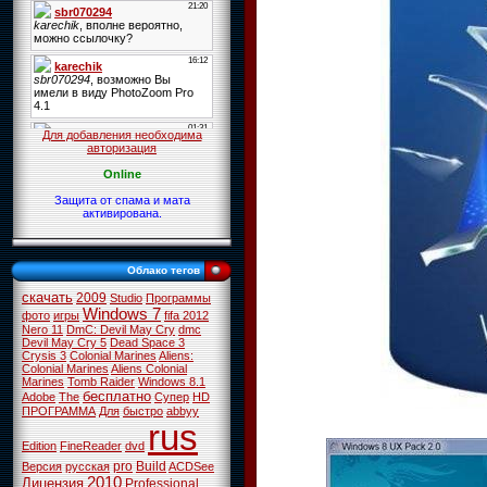
Для добавления необходима
авторизация
Online
Защита от спама и мата
активирована.
Облако тегов
скачать
2009
Studio
Программы
Windows 7
фото
игры
fifa 2012
Nero 11
DmC: Devil May Cry
dmc
Devil May Cry 5
Dead Space 3
Crysis 3
Colonial Marines
Aliens:
Colonial Marines
Aliens Colonial
Marines
Tomb Raider
Windows 8.1
бесплатно
Adobe
The
Супер
HD
ПРОГРАММА
Для
быстро
abbyy
rus
Edition
FineReader
dvd
pro
Build
Версия
русская
ACDSee
2010
Лицензия
Professional