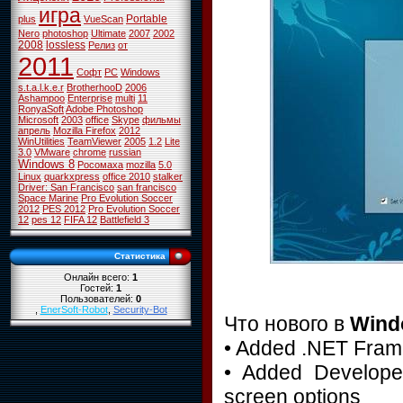
игра
Portable
plus
VueScan
Nero
photoshop
Ultimate
2007
2002
2008
lossless
Релиз
от
2011
Софт
PC
Windows
s.t.a.l.k.e.r
BrotherhooD
2006
Ashampoo
Enterprise
multi
11
RonyaSoft
Adobe Photoshop
Microsoft
2003
office
Skype
фильмы
апрель
Mozilla Firefox
2012
WinUtilities
TeamViewer
2005
1.2
Lite
3.0
VMware
chrome
russian
Windows 8
Росомаха
mozilla
5.0
Linux
quarkxpress
office 2010
stalker
Driver: San Francisco
san francisco
Space Marine
Pro Evolution Soccer
2012
PES 2012
Pro Evolution Soccer
12
pes 12
FIFA 12
Battlefield 3
Статистика
Онлайн всего:
1
Гостей:
1
Пользователей:
0
,
EnerSoft-Robot
,
Security-Bot
Что нового в
Wind
• Added .NET Fram
• Added Developer
screen options