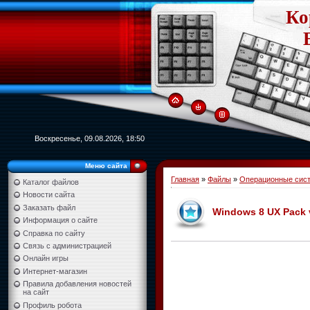
Ко
Воскресенье, 09.08.2026, 18:50
Меню сайта
Главная
»
Файлы
»
Операционные сист
Каталог файлов
Новости сайта
Заказать файл
Windows 8 UX Pack 
Информация о сайте
Справка по сайту
Связь с администрацией
Онлайн игры
Интернет-магазин
Правила добавления новостей
на сайт
Профиль робота