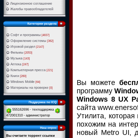
Лицензионное соглашение
Жалобы правообладателей
Категории раздела
Софт и программы
[4837]
Оформление системы
[362]
Игровой раздел
[2147]
Фильмы
[2053]
Музыка
[143]
Аптека
[247]
Компьютерная пресса
[221]
Книги
[260]
Вы можете
бесп
Windows Mobile
[64]
Материалы на проверке
[0]
программу
Window
Windows 8 UX Pa
Поддержка по ICQ
сайта www.enersof
555162696 - техподдержка
Утилита, которая
472001310 - администратор
похожим на интер
Наш опрос
новый Metro UI, 
Вы считаете торрент ссылки