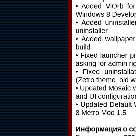
• Added ViOrb for
Windows 8 Develop
• Added uninstall
uninstaller
• Added wallpape
build
• Fixed launcher p
asking for admin ri
• Fixed uninstall
(Zetro theme, old w
• Updated Mosaic w
and UI configuratio
• Updated Default
8 Metro Mod 1.5
Информация о с