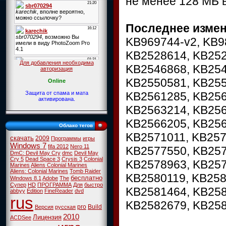
не менее 128 МБ 
Последнее изме
KB969744-v2, KB9
KB2528614, KB252
Для добавления необходима
KB2546868, KB254
авторизация
KB2550581, KB255
Online
KB2561285, KB256
Защита от спама и мата
активирована.
KB2563214, KB256
KB2566205, KB256
Облако тегов
KB2571011, KB257
скачать
2009
Программы
игры
Windows 7
fifa 2012
Nero 11
KB2577550, KB257
DmC: Devil May Cry
dmc
Devil May
Cry 5
Dead Space 3
Crysis 3
Colonial
KB2578963, KB257
Marines
Aliens Colonial Marines
Aliens: Colonial Marines
Tomb Raider
KB2580119, KB258
бесплатно
Windows 8.1
Adobe
The
Супер
HD
ПРОГРАММА
Для
быстро
KB2581464, KB258
abbyy
Edition
FineReader
dvd
rus
KB2582679, KB258
pro
Build
Версия
русская
2010
Лицензия
ACDSee