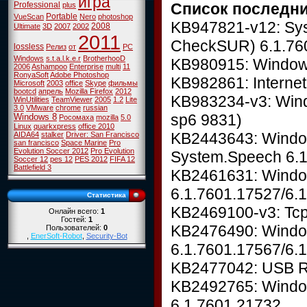
игра
Список последн
Professional
plus
Portable
VueScan
Nero
photoshop
KB947821-v12: Sys
2008
Ultimate
3D
2007
2002
2011
CheckSUR) 6.1.76
lossless
Релиз
от
PC
Windows
s.t.a.l.k.e.r
BrotherhooD
KB980915: Windows
2006
Ashampoo
Enterprise
multi
11
RonyaSoft
Adobe Photoshop
KB982861: Internet
Microsoft
2003
office
Skype
фильмы
bootcd
апрель
Mozilla Firefox
2012
KB983234-v3: Win
WinUtilities
TeamViewer
2005
1.2
Lite
3.0
VMware
chrome
russian
sp6 9831)
Windows 8
Росомаха
mozilla
5.0
Linux
quarkxpress
office 2010
KB2443643: Windo
AIDA64
stalker
Driver: San Francisco
san francisco
Space Marine
Pro
Evolution Soccer 2012
Pro Evolution
System.Speech 6.1
Soccer 12
pes 12
PES 2012
FIFA 12
Battlefield 3
KB2461631: Windo
6.1.7601.17527/6.
Статистика
KB2469100-v3: Tcp
Онлайн всего:
1
Гостей:
1
KB2476490: Windo
Пользователей:
0
,
EnerSoft-Robot
,
Security-Bot
6.1.7601.17567/6.
KB2477042: USB R
KB2492765: Windo
6.1.7601.21732