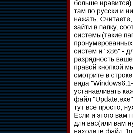
больше нравится) 
там по русски и ни
нажать. Считаете,
зайти в папку, с
системы(такие пап
пронумерованных п
систем и "x86" - 
разрядность ваше
правой кнопкой мы
смотрите в строке
вида "Windows6.1
устанавливать каж
файл "Update.exe"
тут всё просто, ну
Если и этого вам 
для вас(или вам 
находите файл "In