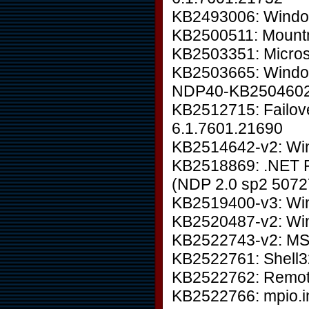
KB2493006: Windo
KB2500511: Mount
KB2503351: Microso
KB2503665: Windo
NDP40-KB2504602:
KB2512715: Failover
6.1.7601.21690
KB2514642-v2: Win
KB2518869: .NET F
(NDP 2.0 sp2 5072
KB2519400-v3: Wi
KB2520487-v2: Wi
KB2522743-v2: MS
KB2522761: Shell32
KB2522762: Remot
KB2522766: mpio.i