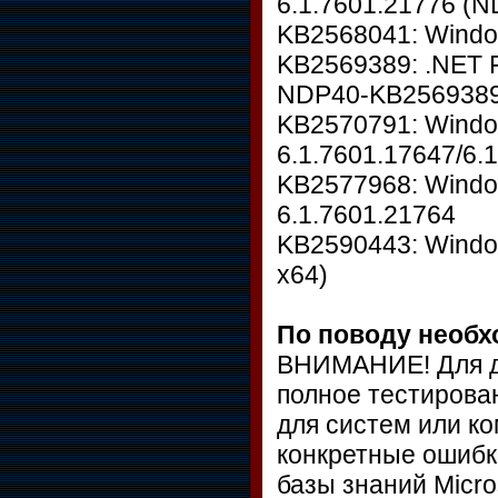
6.1.7601.21776 (N
KB2568041: Windo
KB2569389: .NET 
NDP40-KB2569389:
KB2570791: Window
6.1.7601.17647/6.
KB2577968: Wind
6.1.7601.21764
KB2590443: Window
x64)
По поводу необх
ВНИМАНИЕ! Для д
полное тестирова
для систем или к
конкретные ошибк
базы знаний Micro