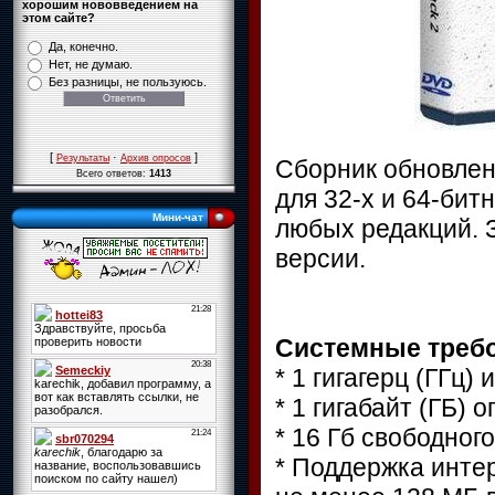
хорошим нововведением на
этом сайте?
Да, конечно.
Нет, не думаю.
Без разницы, не пользуюсь.
[
·
]
Результаты
Архив опросов
Сборник обновлени
Всего ответов:
1413
для 32-х и 64-бит
Мини-чат
любых редакций. 
версии.
Системные треб
* 1 гигагерц (ГГц
* 1 гигабайт (ГБ)
* 16 Гб свободног
* Поддержка инте