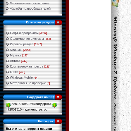
Лицензионное соглашение
Жалобы правообладателей
Категории раздела
Софт и программы
[4837]
Оформление системы
[362]
Игровой раздел
[2147]
Фильмы
[2053]
Музыка
[143]
Аптека
[247]
Компьютерная пресса
[221]
Книги
[260]
Windows Mobile
[64]
Материалы на проверке
[0]
Поддержка по ICQ
555162696 - техподдержка
472001310 - администратор
Наш опрос
Вы считаете торрент ссылки