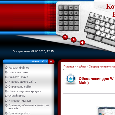
Ко
Воскресенье, 09.08.2026, 12:15
Меню сайта
Главная
»
Файлы
»
Операционные сист
Каталог файлов
Новости сайта
Заказать файл
Обновления для Wind
Информация о сайте
Multi)
Справка по сайту
Связь с администрацией
Онлайн игры
Интернет-магазин
Правила добавления новостей
на сайт
Профиль робота