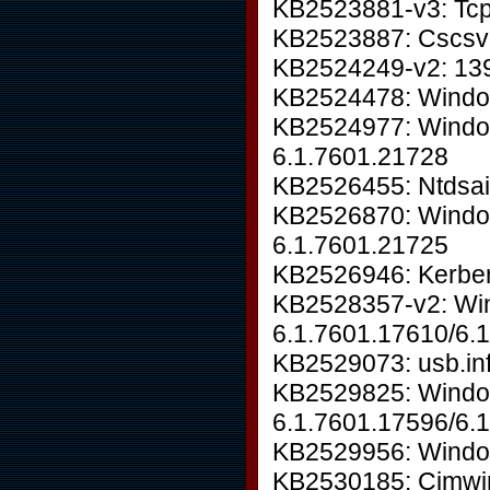
KB2523881-v3: Tcp
KB2523887: Cscsvc
KB2524249-v2: 139
KB2524478: Windo
KB2524977: Window
6.1.7601.21728
KB2526455: Ntdsai.
KB2526870: Windo
6.1.7601.21725
KB2526946: Kerber
KB2528357-v2: Wi
6.1.7601.17610/6.
KB2529073: usb.in
KB2529825: Wind
6.1.7601.17596/6.
KB2529956: Windo
KB2530185: Cimwin