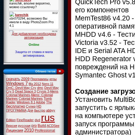
QuickTech Pro v5.
его компонентов
MemTest86 v4.20 -
оперативной памя
MHDD v4.6 - Тест
Для добавления необходима
авторизация
Victoria v3.52 - 
Online
IDE и Serial ATA 
Защита от спама и мата
активирована.
HDD Regenerator 
повреждений на 
Облако тегов
Symantec Ghost v1
скачать
2009
Программы
игры
Windows 7
fifa 2012
Nero 11
DmC: Devil May Cry
dmc
Devil May
Создание загруз
Cry 5
Dead Space 3
Crysis 3
Aliens
Colonial Marines
Aliens: Colonial
Установить MultiB
Marines
Colonial Marines
Tomb
Raider
Windows 8.1
Adobe
The
запустить с ярлык
бесплатно
Супер
HD
ПРОГРАММА
Для
быстро
abbyy
на компьютере уст
rus
Edition
FineReader
dvd
запуск программы
pro
Build
Версия
русская
ACDSee
2010
администратора)
Лицензия
Professional