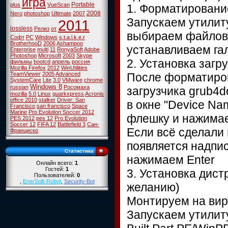
игра
Portable
plus
VueScan
1. Форматировани
2008
Nero
photoshop
Ultimate
2007
Запускаем утилиту
2011
lossless
Релиз
от
выбираем файлов
Софт
PC
Windows
s.t.a.l.k.e.r
BrotherhooD
2006
Ashampoo
устанавливаем гал
Enterprise
multi
11
RonyaSoft
Adobe
Photoshop
Microsoft
2003
Skype
2. Установка загр
фильмы
bootcd
апрель
россия
Mozilla Firefox
2012
WinUtilities
После форматиров
TeamViewer
2005
Advanced
SystemCare
Lite
3.0
VMware
chrome
Windows 8
russian
Росомаха
загрузчика grub4do
mozilla
5.0
Linux
quarkxpress
Acronis
office 2010
stalker
Driver: San
в окне "Device Na
Francisco
san francisco
Space
Marine
Pro Evolution Soccer 2012
флешку и нажимаем
PES 2012
pes 12
Pro Evolution
Soccer 12
FIFA 12
Battlefield 3
Сан-
Если всё сделали
Франциско
появляется надпис
Статистика
нажимаем Enter
Онлайн всего:
1
Гостей:
1
3. Установка дис
Пользователей:
0
,
EnerSoft-Robot
,
Security-Bot
желанию)
Монтируем на вир
Запускаем утилиту