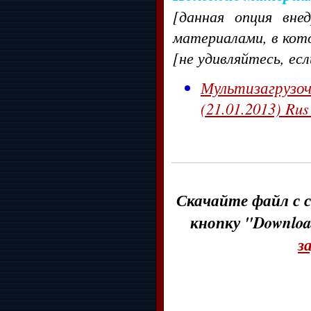
[данная опция вне
материалами, в кот
[не удивляйтесь, ес
Мультизагруз
(21.01.2013) Ru
Скачайте файл с с
кнопку "Downloa
з