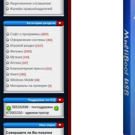
Лицензионное соглашение
Жалобы правообладателей
Категории раздела
Софт и программы
[4837]
Оформление системы
[362]
Игровой раздел
[2147]
Фильмы
[2053]
Музыка
[143]
Аптека
[247]
Компьютерная пресса
[221]
Книги
[260]
Windows Mobile
[64]
Материалы на проверке
[0]
Поддержка по ICQ
555162696 - техподдержка
472001310 - администратор
Наш опрос
Совершаете ли Вы покупки