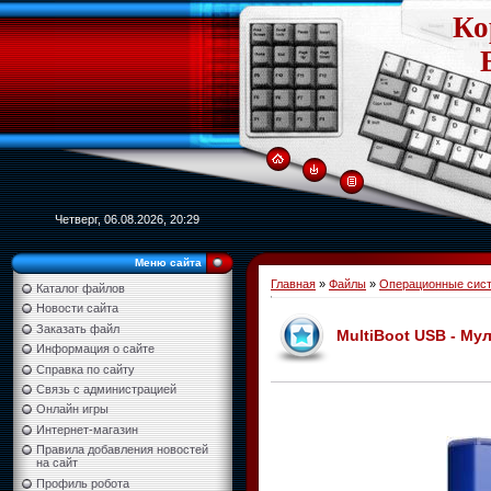
Ко
Четверг, 06.08.2026, 20:29
Меню сайта
Главная
»
Файлы
»
Операционные сист
Каталог файлов
Новости сайта
Заказать файл
MultiBoot USB - Му
Информация о сайте
Справка по сайту
Связь с администрацией
Онлайн игры
Интернет-магазин
Правила добавления новостей
на сайт
Профиль робота