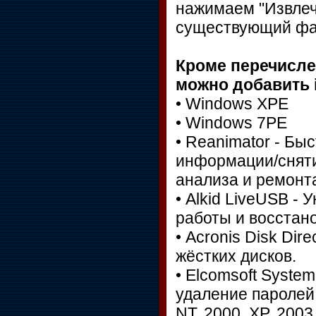
нажимаем "Извлеч
существующий фай
Кроме перечисле
можно добавить 
• Windows XPE
• Windows 7PE
• Reanimator - Бы
информации/сняти
анализа и ремонт
• Alkid LiveUSB -
работы и восстан
• Acronis Disk Dir
жёстких дисков.
• Elcomsoft Syste
удаление паролей
NT, 2000, XP, 2003