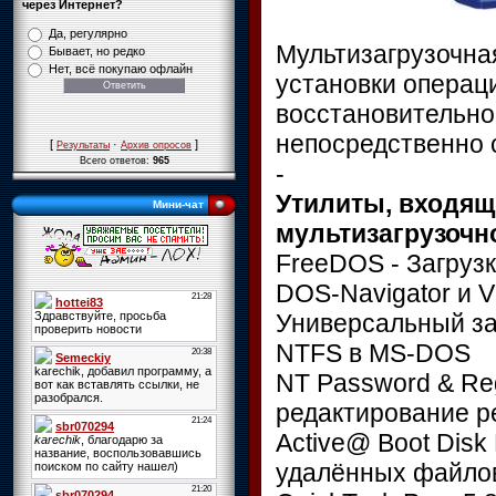
через Интернет?
Да, регулярно
Мультизагрузочна
Бывает, но редко
Нет, всё покупаю офлайн
установки операц
восстановительн
непосредственно 
[
·
]
Результаты
Архив опросов
Всего ответов:
965
-
Утилиты, входящ
Мини-чат
мультизагрузочн
FreeDOS - Загрузк
DOS-Navigator и 
Универсальный заг
NTFS в MS-DOS
NT Password & Reg
редактирование р
Active@ Boot Disk 
удалённых файло