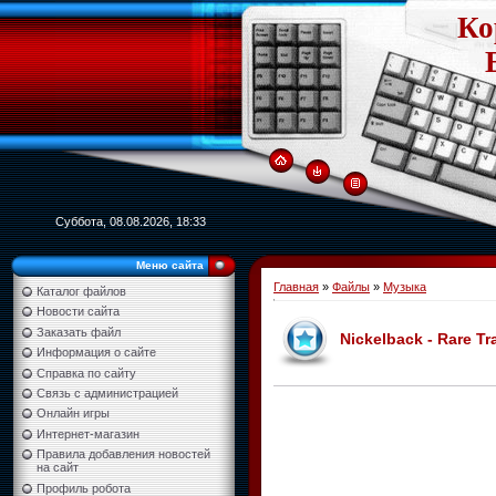
Ко
Суббота, 08.08.2026, 18:33
Меню сайта
Главная
»
Файлы
»
Музыка
Каталог файлов
Новости сайта
Заказать файл
Nickelback - Rare T
Информация о сайте
Справка по сайту
Связь с администрацией
Онлайн игры
Интернет-магазин
Правила добавления новостей
на сайт
Профиль робота