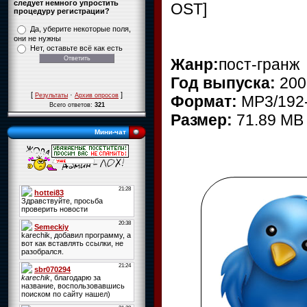
следует немного упростить
OST]
процедуру регистрации?
Да, уберите некоторые поля,
они не нужны
Нет, оставьте всё как есть
Жанр:
пост-гранж
Год выпуска:
200
[
·
]
Результаты
Архив опросов
Формат:
MP3/192
Всего ответов:
321
Размер:
71.89 MB
Мини-чат