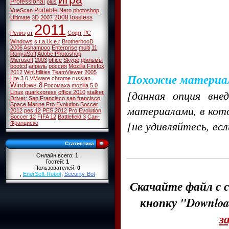
Professional
plus
Portable
VueScan
Nero
photoshop
2008
lossless
Ultimate
3D
2007
2011
Релиз
от
Софт
PC
Windows
s.t.a.l.k.e.r
BrotherhooD
2006
Ashampoo
Enterprise
multi
11
RonyaSoft
Adobe Photoshop
Microsoft
2003
office
Skype
фильмы
bootcd
апрель
россия
Mozilla Firefox
2012
WinUtilities
TeamViewer
2005
Похожие материа
Lite
3.0
VMware
chrome
russian
Windows 8
Росомаха
mozilla
5.0
[данная опция вне
Linux
quarkxpress
office 2010
stalker
Driver: San Francisco
san francisco
Space Marine
Pro Evolution Soccer
материалами, в кот
2012
pes 12
PES 2012
Pro Evolution
Soccer 12
FIFA 12
Battlefield 3
Сан-
[не удивляйтесь, ес
Франциско
Статистика
Онлайн всего:
1
Гостей:
1
Пользователей:
0
,
EnerSoft-Robot
,
Security-Bot
Скачайте файл с с
кнопку "Downloa
з