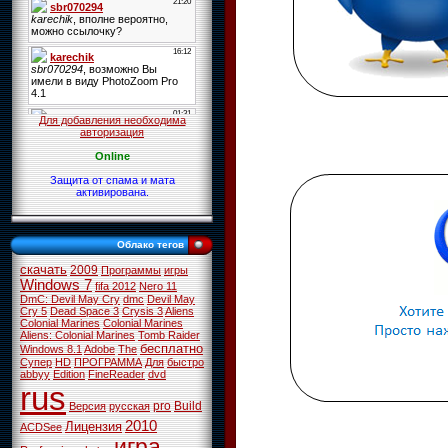
Для добавления необходима
авторизация
Online
Защита от спама и мата
активирована.
Облако тегов
скачать
2009
Программы
игры
Windows 7
fifa 2012
Nero 11
DmC: Devil May Cry
dmc
Devil May
Cry 5
Dead Space 3
Crysis 3
Aliens
Colonial Marines
Colonial Marines
Aliens: Colonial Marines
Tomb Raider
бесплатно
Windows 8.1
Adobe
The
Супер
HD
ПРОГРАММА
Для
быстро
abbyy
Edition
FineReader
dvd
rus
pro
Build
Версия
русская
2010
Лицензия
ACDSee
игра