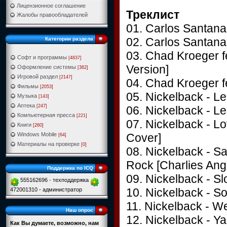
Лицензионное соглашение
Треклист
Жалобы правообладателей
01. Carlos Santana 
02. Carlos Santana
Категории раздела
03. Chad Kroeger fe
Софт и программы
[4837]
Version]
Оформление системы
[362]
Игровой раздел
[2147]
04. Chad Kroeger f
Фильмы
[2053]
05. Nickelback - L
Музыка
[143]
Аптека
[247]
06. Nickelback - L
Компьютерная пресса
[221]
07. Nickelback - L
Книги
[260]
Cover]
Windows Mobile
[64]
Материалы на проверке
[0]
08. Nickelback - Sat
Rock [Charlies Ange
Поддержка по ICQ
09. Nickelback - S
555162696 - техподдержка
10. Nickelback - 
472001310 - администратор
11. Nickelback - W
Наш опрос
12. Nickelback - Y
Как Вы думаете, возможно, нам