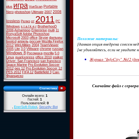
игра
Portable
plus
VueScan
2008
Nero
photoshop
Ultimate
2007
2011
lossless
Релиз
от
PC
Windows
s.t.a.l.k.e.r
BrotherhooD
2006
Ashampoo
Enterprise
multi
11
RonyaSoft
Adobe Photoshop
Похожие материалы
:
Microsoft
2003
office
Skype
фильмы
bootcd
апрель
россия
Mozilla Firefox
[данная опция внедрена совсем н
2012
WinUtilities
2004
TeamViewer
[не удивляйтесь, если не увидите 
2005
Lite
3.0
VMware
chrome
russian
Windows 8
Росомаха
mozilla
5.0
Linux
quarkxpress
office 2010
stalker
Журнал "InfoCity" №12 (дек
Driver: San Francisco
san francisco
Space Marine
Pro Evolution Soccer
2012
pes 12
Pro Evolution Soccer 12
PES 2012
FIFA 12
Battlefield 3
Сан-
Франциско
Скачайте файл с сервера
Статистика
Онлайн всего:
1
Гостей:
1
Пользователей:
0
,
EnerSoft-Robot
,
Security-Bot