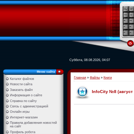
Суббота, 08.08.2026, 04:07
Меню сайта
Главная
»
Файлы
»
Книги
Каталог файлов
Новости сайта
Заказать файл
InfoCity №8 (август
Информация о сайте
Справка по сайту
Связь с администрацией
Онлайн игры
Интернет-магазин
Правила добавления новостей
на сайт
Профиль робота