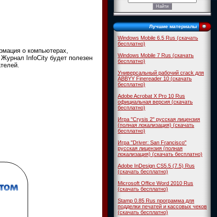
Лучшие материалы
Windows Mobile 6.5 Rus (скачать
бесплатно)
рмация о компьютерах,
Windows Mobile 7 Rus (скачать
 Журнал InfoCity будет полезен
бесплатно)
ателей.
Универсальный рабочий crack для
ABBYY Finereader 10 (скачать
бесплатно)
Adobe Acrobat X Pro 10 Rus
официальная версия (скачать
бесплатно)
Игра "Crysis 2" русская лицензия
(полная локализация) (скачать
бесплатно)
Игра "Driver: San Francisco"
русская лицензия (полная
локализация) (скачать бесплатно)
Adobe InDesign CS5.5 (7.5) Rus
(скачать бесплатно)
Microsoft Office Word 2010 Rus
(скачать бесплатно)
Stamp 0.85 Rus программа для
подделки печатей и кассовых чеков
(скачать бесплатно)