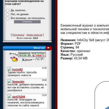
хорошим нововведением на
этом сайте?
Да, конечно.
Нет, не думаю.
Без разницы, не пользуюсь.
Ежемесячный журнал о компьюте
мобильной технике и технология
как специалистам в области ин
[
·
]
Результаты
Архив опросов
.
Всего ответов:
1413
Название:
InfoCity №8 (август 2
Формат:
PDF
Страниц
: 84
Мини-чат
Качество
: оригинал
Язык:
Русский
Размер:
43,54 MB