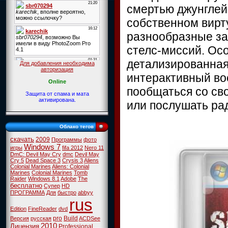
смертью джунглей 
собственном вирт
разнообразные за
стелс-миссий. Ос
детализированная
Для добавления необходима
авторизация
интерактивный во
Online
пообщаться со св
Защита от спама и мата
активирована.
или послушать ра
Облако тегов
скачать
2009
Программы
фото
Windows 7
игры
fifa 2012
Nero 11
DmC: Devil May Cry
dmc
Devil May
Cry 5
Dead Space 3
Crysis 3
Aliens
Colonial Marines
Aliens: Colonial
Marines
Colonial Marines
Tomb
Raider
Windows 8.1
Adobe
The
бесплатно
Супер
HD
ПРОГРАММА
Для
быстро
abbyy
rus
Edition
FineReader
dvd
pro
Build
Версия
русская
ACDSee
2010
Лицензия
Professional