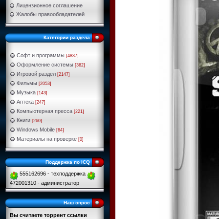
Лицензионное соглашение
Жалобы правообладателей
Категории раздела
Софт и программы
[4837]
Оформление системы
[362]
Игровой раздел
[2147]
Фильмы
[2053]
Музыка
[143]
Аптека
[247]
Компьютерная пресса
[221]
Книги
[260]
Windows Mobile
[64]
Материалы на проверке
[0]
Поддержка по ICQ
555162696 - техподдержка
472001310 - администратор
Наш опрос
Вы считаете торрент ссылки