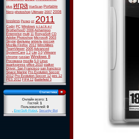
игра
Portable
plus
VueScan
2008
Nero
photoshop
Ultimate
2007
2011
lossless
Релиз
от
Софт
PC
Windows
s.t.a.l.k.e.r
BrotherhooD
2006
Ashampoo
Enterprise
multi
11
RonyaSoft
CD
Adobe Photoshop
Microsoft
2003
Skype
фильмы
апрель
россия
Mozilla Firefox
2012
WinUtilities
TeamViewer
2005
Advanced
SystemCare
1.2
Lite
3.0
VMware
Windows 8
chrome
russian
Росомаха
mozilla
5.0
Linux
quarkxpress
office 2010
stalker
Driver: San Francisco
san francisco
Space Marine
Pro Evolution Soccer
2012
Pro Evolution Soccer 12
pes 12
PES 2012
FIFA 12
Battlefield 3
Статистика
Онлайн всего:
1
Гостей:
1
Пользователей:
0
,
EnerSoft-Robot
,
Security-Bot