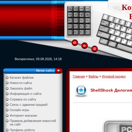
Ко
Воскресенье, 09.08.2026, 14:18
Меню сайта
Главная
»
Файлы
»
Игровой раздел
Каталог файлов
Новости сайта
Заказать файл
ShellShock Дилогия 
Информация о сайте
Справка по сайту
Связь с администрацией
Онлайн игры
Интернет-магазин
Правила добавления новостей
на сайт
Профиль робота