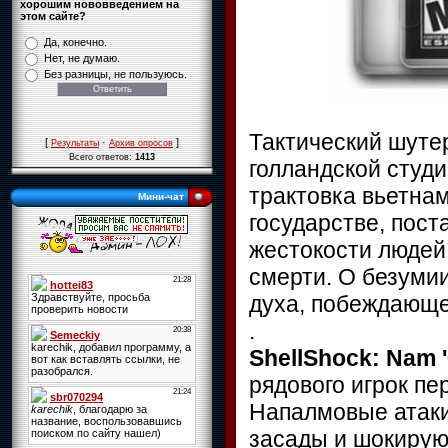
хорошим нововведением на
этом сайте?
Да, конечно.
Нет, не думаю.
Без разницы, не пользуюсь.
Тактический шутер
[
·
]
Результаты
Архив опросов
Всего ответов:
1413
голландской студи
трактовка вьетнам
Мини-чат
государстве, пост
жестокости людей
смерти. О безумии
духа, побеждающе
.
ShellShock: Nam 
рядового игрок пе
Напалмовые атаки
засады и шокиру