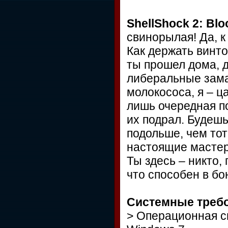
ShellShock 2: Blo
свинорылая! Да, 
Как держать винто
ты прошел дома, д
либеральные замаш
молокососа, я – ца
лишь очередная по
их подрал. Будеш
подольше, чем тот
настоящие мастера
Ты здесь – никто,
что способен в бо
Системные треб
> Операционная си