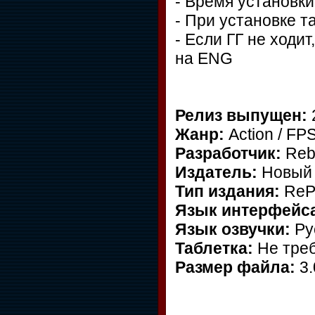
- Время установки
- При установке т
- Если ГГ не ходи
на ENG
Релиз выпущен:
Жанр:
Action / FPS
Разработчик:
Rebe
Издатель:
Новый
Тип издания:
ReP
Язык интерфейс
Язык озвучки:
Ру
Таблетка:
Не треб
Размер файла:
3.