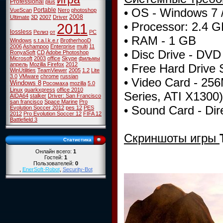
Professional
plus
• OS - Windows 7 /
Portable
VueScan
Nero
photoshop
2008
Ultimate
3D
2007
Driver
• Processor: 2.4 G
2011
lossless
Релиз
от
PC
• RAM - 1 GB
Windows
s.t.a.l.k.e.r
BrotherhooD
2006
Ashampoo
Enterprise
multi
11
• Disc Drive - DVD 
RonyaSoft
CD
Adobe Photoshop
Microsoft
2003
office
Skype
фильмы
апрель
Mozilla Firefox
2012
• Free Hard Drive 
WinUtilities
TeamViewer
2005
1.2
Lite
3.0
VMware
chrome
russian
• Video Card - 25
Windows 8
Росомаха
mozilla
5.0
Linux
quarkxpress
office 2010
Series, ATI X1300)
AIDA64
stalker
Driver: San Francisco
san francisco
Space Marine
Pro
• Sound Card - Di
Evolution Soccer 2012
pes 12
PES
2012
Pro Evolution Soccer 12
FIFA 12
Battlefield 3
Скриншоты игры
Статистика
Онлайн всего:
1
Гостей:
1
Пользователей:
0
,
EnerSoft-Robot
,
Security-Bot