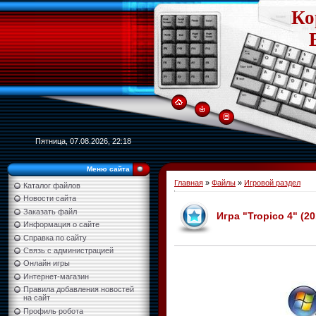
Ко
Пятница, 07.08.2026, 22:18
Меню сайта
Главная
»
Файлы
»
Игровой раздел
Каталог файлов
Новости сайта
Заказать файл
Игра "Tropico 4" (2
Информация о сайте
Справка по сайту
Связь с администрацией
Онлайн игры
Интернет-магазин
Правила добавления новостей
на сайт
Профиль робота