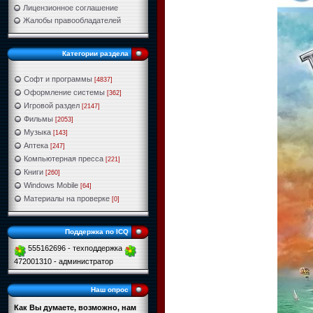
Лицензионное соглашение
Жалобы правообладателей
Категории раздела
Софт и программы
[4837]
Оформление системы
[362]
Игровой раздел
[2147]
Фильмы
[2053]
Музыка
[143]
Аптека
[247]
Компьютерная пресса
[221]
Книги
[260]
Windows Mobile
[64]
Материалы на проверке
[0]
Поддержка по ICQ
555162696 - техподдержка
472001310 - администратор
Наш опрос
Как Вы думаете, возможно, нам