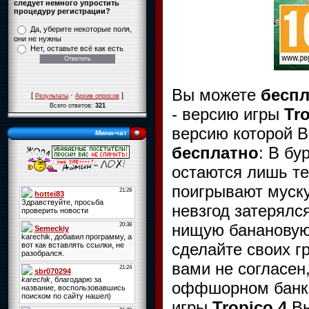
следует немного упростить
процедуру регистрации?
Да, уберите некоторые поля,
они не нужны
Нет, оставьте всё как есть
Вы можете
беспл
[
·
]
Результаты
Архив опросов
Всего ответов:
321
- версию игры
Tro
версию которой 
Мини-чат
бесплатно
: В б
остаются лишь те
поигрывают муску
невзгод затерялс
нищую банановую
сделайте своих г
вами не согласен,
оффшорном банке
игры
Tropico 4
Вы