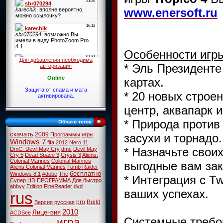
www.enersoft.ru
Особенности игр
Для добавления необходима
* Эль Президенте
авторизация
Online
картах.
Защита от спама и мата
* 20 новых строе
активирована.
центр, аквапарк и
* Природа против
Облако тегов
скачать
2009
засухи и торнадо.
Программы
игры
Windows 7
fifa 2012
Nero 11
* Назначьте свои
DmC: Devil May Cry
dmc
Devil May
Cry 5
Dead Space 3
Crysis 3
Aliens:
Colonial Marines
Colonial Marines
выгодные вам за
Aliens Colonial Marines
Tomb Raider
бесплатно
Windows 8.1
Adobe
The
* Интеграция с Tw
Супер
HD
ПРОГРАММА
Для
быстро
abbyy
Edition
FineReader
dvd
ваших успехах.
rus
pro
Build
Версия
русская
2010
Лицензия
ACDSee
Системные требо
игра