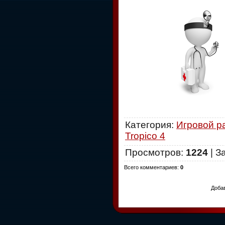
Категория
:
Игровой р
Tropico 4
Просмотров
:
1224
|
З
Всего комментариев
:
0
Добав