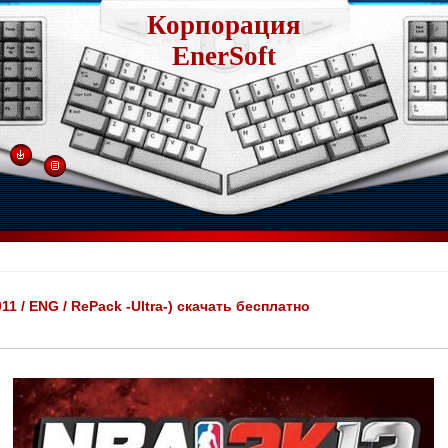
Корпорация
EnerSoft
11 / ENG / RePack -Ultra-) скачать бесплатно