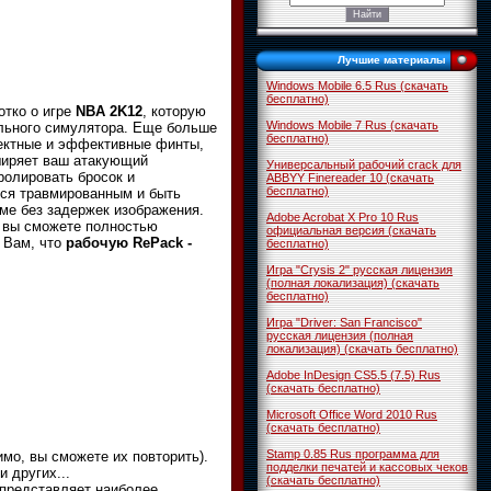
Лучшие материалы
Windows Mobile 6.5 Rus (скачать
бесплатно)
отко о игре
NBA 2K12
, которую
Windows Mobile 7 Rus (скачать
ольного симулятора. Еще больше
бесплатно)
фектные и эффективные финты,
ширяет ваш атакующий
Универсальный рабочий crack для
ролировать бросок и
ABBYY Finereader 10 (скачать
бесплатно)
ься травмированным и быть
ме без задержек изображения.
Adobe Acrobat X Pro 10 Rus
о вы сможете полностью
официальная версия (скачать
 Вам, что
рабочую RePack -
бесплатно)
Игра "Crysis 2" русская лицензия
(полная локализация) (скачать
бесплатно)
Игра "Driver: San Francisco"
русская лицензия (полная
локализация) (скачать бесплатно)
Adobe InDesign CS5.5 (7.5) Rus
(скачать бесплатно)
Microsoft Office Word 2010 Rus
(скачать бесплатно)
Stamp 0.85 Rus программа для
имо, вы сможете их повторить).
подделки печатей и кассовых чеков
 и других...
(скачать бесплатно)
 представляет наиболее