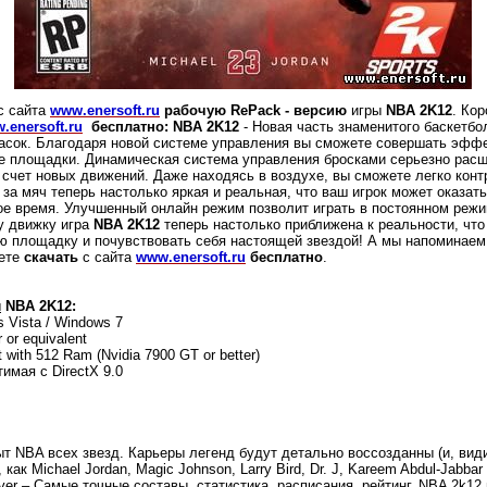
с сайта
www.enersoft.ru
рабочую RePack - версию
игры
NBA 2K12
. Кор
.enersoft.ru
бесплатно:
NBA 2K12
- Новая часть знаменитого баскетб
расок. Благодаря новой системе управления вы сможете совершать эф
ве площадки.
Динамическая система управления бросками серьезно рас
 счет новых движений. Даже находясь в воздухе, вы сможете легко конт
за мяч теперь настолько яркая и реальная, что ваш игрок может оказат
ое время. Улучшенный онлайн режим позволит играть в постоянном режи
 движку игра
NBA 2K12
теперь настолько приближена к реальности, чт
ю площадку и почувствовать себя настоящей звездой! А мы напоминаем
ете
скачать
с сайта
www.enersoft.ru
бесплатно
.
ы
NBA 2K12:
 Vista / Windows 7
 or equivalent
t with 512 Ram (Nvidia 7900 GT or better)
тимая с DirectX 9.0
пыт NBA всех звезд. Карьеры легенд будут детально воссозданны (и, вид
ак Michael Jordan, Magic Johnson, Larry Bird, Dr. J, Kareem Abdul-Jabbar
er – Самые точные составы, статистика, расписания, рейтинг. NBA 2k12