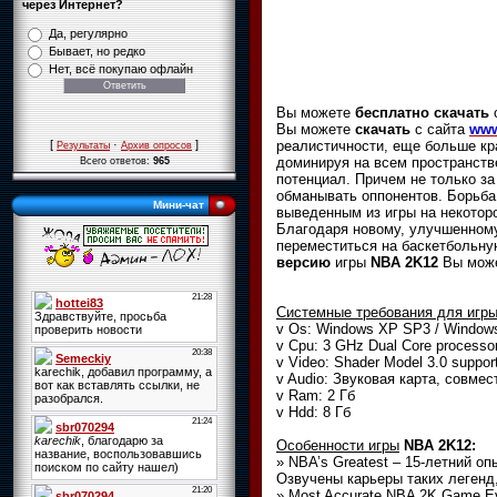
через Интернет?
Да, регулярно
Бывает, но редко
Нет, всё покупаю офлайн
Вы можете
бесплатно скачать
Вы можете
скачать
с сайта
www
реалистичности, еще больше к
[
·
]
Результаты
Архив опросов
доминируя на всем пространст
Всего ответов:
965
потенциал. Причем не только за
обманывать оппонентов. Борьба 
Мини-чат
выведенным из игры на некотор
Благодаря новому, улучшенному
переместиться на баскетбольну
версию
игры
NBA 2K12
Вы мож
Системные требования для игр
v Os: Windows XP SP3 / Windows
v Cpu: 3 GHz Dual Core processor
v Video: Shader Model 3.0 suppor
v Audio: Звуковая карта, совмес
v Ram: 2 Гб
v Hdd: 8 Гб
Особенности игры
NBA 2K12:
» NBA’s Greatest – 15-летний о
Озвучены карьеры таких легенд, к
» Most Accurate NBA 2K Game Ev