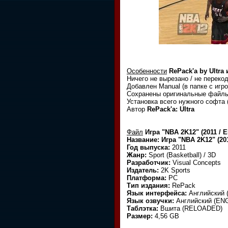
Особенности
RePack'a by Ultra
Ничего не вырезано / не перек
Добавлен Manual (в папке с игро
Сохранены оригинальные файлы
Установка всего нужного софта
Автор
RePack'a: Ultra
Файл
Игра "NBA 2K12" (2011 / EN
Название: Игра "NBA 2K12" (2011
Год выпуска:
2011
Жанр:
Sport (Basketball) / 3D
Разработчик:
Visual Concepts
Издатель:
2K Sports
Платформа:
PC
Тип издания:
RePack
Язык интерфейса:
Английский
Язык озвучки:
Английский (EN
Таблэтка:
Вшита (RELOADED)
Размер:
4,56 GB