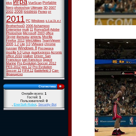
игра
Portable
plus
VueScan
Nero
photoshop
Ultimate
3D
2007
2008
lossless
2002
Релиз
от
2011
PC
Windows
s.t.a.l.k.e.r
BrotherhooD
2006
Ashampoo
Enterprise
multi
11
RonyaSoft
Adobe
Photoshop
Microsoft
2003
office
Skype
фильмы
апрель
Mozilla
Firefox
2012
WinUtilities
TeamViewer
2005
1.2
Lite
3.0
VMware
chrome
Windows 8
russian
Росомаха
mozilla
5.0
Linux
quarkxpress
Acronis
office 2010
stalker
Driver: San
Francisco
san francisco
Space
Marine
Pro Evolution Soccer 2012
PES 2012
pes 12
Pro Evolution
Soccer 12
FIFA 12
Battlefield 3
Сан-
Франциско
Статистика
Онлайн всего:
1
Гостей:
1
Пользователей:
0
,
EnerSoft-Robot
,
Security-Bot