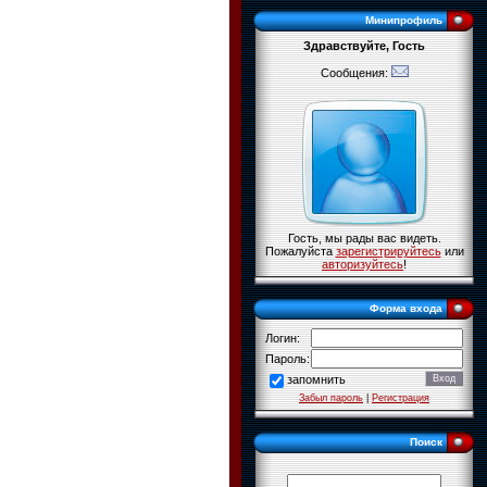
Минипрофиль
Здравствуйте, Гость
Сообщения:
Гость, мы рады вас видеть.
Пожалуйста
зарегистрируйтесь
или
авторизуйтесь
!
Форма входа
Логин:
Пароль:
запомнить
Забыл пароль
|
Регистрация
Поиск