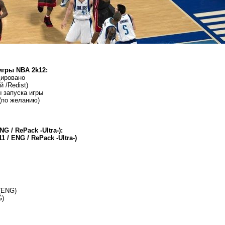
 игры NBA 2k12:
одировано
й /Redist)
 запуска игры
 (по желанию)
G / RePack -Ultra-):
 / ENG / RePack -Ultra-)
 (ENG)
G)