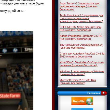
- каждая деталь в игре будет
Asus Turbo v1.3 программа для
разгона компьютера (скачать
бесплатно)
секундной зоне.
Typle Premium v2.0 программа для
голосового управления
компьютером (скачать бесплатно)
ESET NOD32 Smart Security Final
Rus (скачать бесплатно)
Adobe Photoshop Lightroom 3.5 RC
Rus (скачать бесплатно)
Брут аккаунтов Одноклассники.ру
(скачать бесплатно)
Crack для Autodesk AutoCad Civil 3d
2013 (скачать бесплатно)
Игра "DmC: Devil May Cry" русская
лицензия (скачать бесплатно)
Windows Loader активатор Windows
(скачать бесплатно)
Microsoft Office 2010 x86 Rus
(скачать бесплатно)
Партнёры