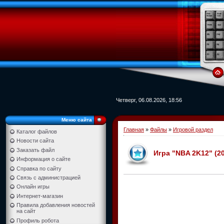
Четверг, 06.08.2026, 18:56
Меню сайта
Главная
»
Файлы
»
Игровой раздел
Каталог файлов
Новости сайта
Заказать файл
Игра "NBA 2K12" (20
Информация о сайте
Справка по сайту
Связь с администрацией
Онлайн игры
Интернет-магазин
Правила добавления новостей
на сайт
Профиль робота