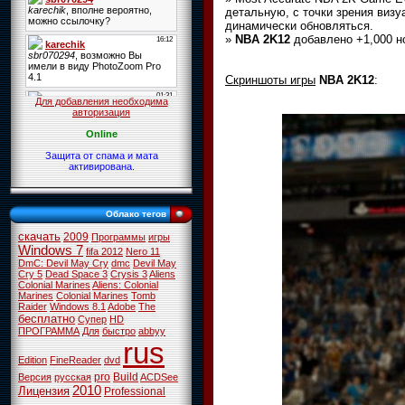
детальную, с точки зрения визу
динамически обновляться.
»
NBA 2K12
добавлено +1,000 но
Скриншоты игры
NBA 2K12
:
Для добавления необходима
авторизация
Online
Защита от спама и мата
активирована.
Облако тегов
скачать
2009
Программы
игры
Windows 7
fifa 2012
Nero 11
DmC: Devil May Cry
dmc
Devil May
Cry 5
Dead Space 3
Crysis 3
Aliens
Colonial Marines
Aliens: Colonial
Marines
Colonial Marines
Tomb
Raider
Windows 8.1
Adobe
The
бесплатно
Супер
HD
ПРОГРАММА
Для
быстро
abbyy
rus
Edition
FineReader
dvd
pro
Build
Версия
русская
ACDSee
2010
Лицензия
Professional