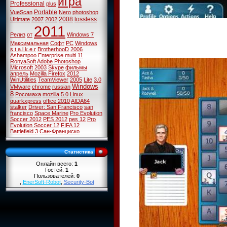
игра
Professional
plus
Portable
VueScan
Nero
photoshop
2008
lossless
Ultimate
2007
2002
2011
Релиз
от
Windows 7
Максимальная
Софт
PC
Windows
s.t.a.l.k.e.r
BrotherhooD
2006
Ashampoo
Enterprise
multi
11
RonyaSoft
Adobe Photoshop
Microsoft
2003
Skype
фильмы
апрель
Mozilla Firefox
2012
WinUtilities
TeamViewer
2005
Lite
3.0
Windows
VMware
chrome
russian
8
Росомаха
mozilla
5.0
Linux
quarkxpress
office 2010
AIDA64
stalker
Driver: San Francisco
san
francisco
Space Marine
Pro Evolution
Soccer 2012
PES 2012
pes 12
Pro
Evolution Soccer 12
FIFA 12
Battlefield 3
Сан-Франциско
Статистика
Онлайн всего:
1
Гостей:
1
Пользователей:
0
,
EnerSoft-Robot
,
Security-Bot