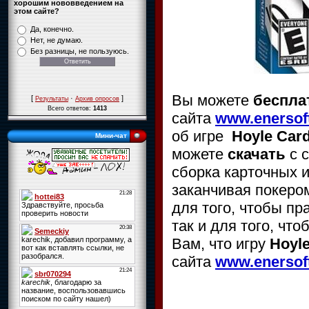
хорошим нововведением на
этом сайте?
Да, конечно.
Нет, не думаю.
Без разницы, не пользуюсь.
Вы можете
бесплат
[
·
]
Результаты
Архив опросов
Всего ответов:
1413
сайта
www.enersoft
об игре
Hoyle Card
Мини-чат
можете
скачать
с 
сборка карточных и
заканчивая покером
для того, чтобы пр
так и для того, чт
Вам, что
игру
Hoyle
сайта
www.enersof