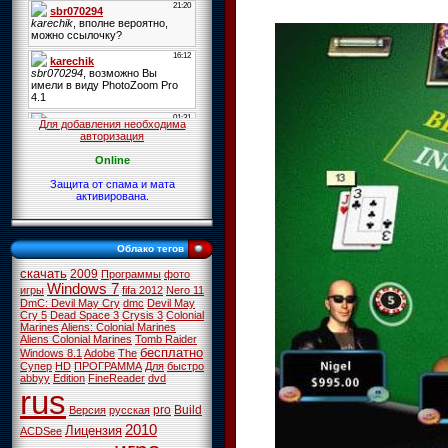
Для добавления необходима
авторизация
Online
Защита от спама и мата
активирована.
Облако тегов
скачать
2009
Программы
фото
Windows 7
игры
fifa 2012
Nero 11
DmC: Devil May Cry
dmc
Devil May
Cry 5
Dead Space 3
Crysis 3
Colonial
Marines
Aliens: Colonial Marines
Aliens Colonial Marines
Tomb Raider
бесплатно
Windows 8.1
Adobe
The
Супер
HD
ПРОГРАММА
Для
быстро
abbyy
Edition
FineReader
dvd
rus
pro
Build
Версия
русская
2010
Лицензия
ACDSee