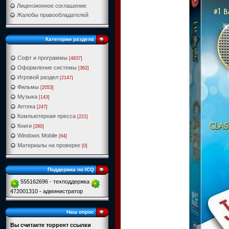
Лицензионное соглашение
Жалобы правообладателей
Категории раздела
Софт и программы
[4837]
Оформление системы
[362]
Игровой раздел
[2147]
Фильмы
[2053]
Музыка
[143]
Аптека
[247]
Компьютерная пресса
[221]
Книги
[260]
Windows Mobile
[64]
Материалы на проверке
[0]
Поддержка по ICQ
555162696 - техподдержка
472001310 - администратор
Наш опрос
Вы считаете торрент ссылки