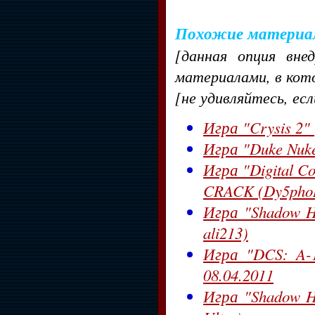
Похожие материа
[данная опция вне
материалами, в кот
[не удивляйтесь, ес
Игра "Crysis 2"
Игра "Duke Nuke
Игра "Digital C
CRACK (Dy5pho
Игра "Shadow Ha
ali213)
Игра "DCS: A-1
08.04.2011
Игра "Shadow Ha