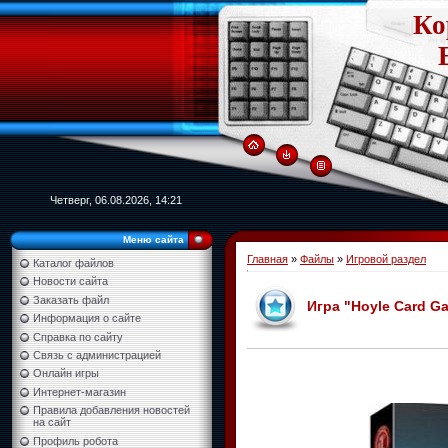
Ко
Четверг, 06.08.2026, 14:21
Меню сайта
Главная
»
Файлы
»
Игровой раздел
Каталог файлов
Новости сайта
Заказать файл
Игра "Hoyle Card Ga
Информация о сайте
Справка по сайту
Связь с администрацией
Онлайн игры
Интернет-магазин
Правила добавления новостей
на сайт
Профиль робота