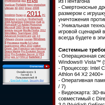
из Пентагона
Professional
plus
Portable
VueScan
Nero
photoshop
- Смертоносные др
2008
Ultimate
3D
2007
Driver
2011
размером с игрушк
lossless
Релиз
от
PC
уничтожения проти
Windows
s.t.a.l.k.e.r
BrotherhooD
2006
Ashampoo
Enterprise
multi
11
- Уникальная техно
RonyaSoft
CD
Adobe Photoshop
Microsoft
2003
Skype
фильмы
игровой сценарий в
апрель
россия
Mozilla Firefox
2012
WinUtilities
TeamViewer
2005
Advanced SystemCare
Lite
3.0
всегда будете в эп
Windows
VMware
chrome
russian
8
Росомаха
mozilla
5.0
Linux
quarkxpress
office 2010
stalker
Системные требо
Driver: San Francisco
san francisco
Space Marine
Pro Evolution Soccer
2012
Pro Evolution Soccer 12
PES
- Операционная си
2012
pes 12
FIFA 12
Battlefield 3
Windows® Vista™ (
- Процессор: Intel
Статистика
Онлайн всего:
1
Athlon 64 X2 2400+
Гостей:
1
Пользователей:
0
- Оперативная памя
,
EnerSoft-Robot
,
Security-Bot
/ 7)
- Видеокарта: 3D-
совместимый с Dir
3.0 (Nvidia® GeFor