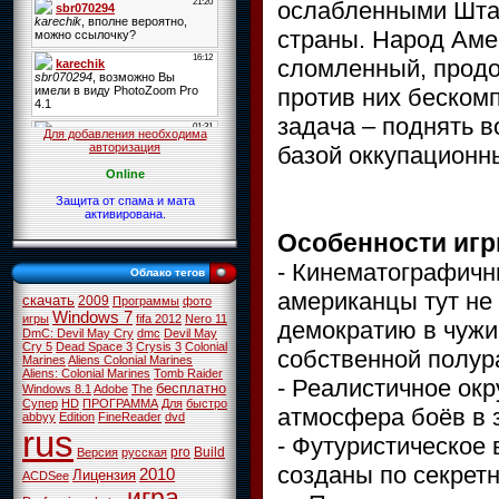
ослабленными Штат
страны. Народ Аме
сломленный, продо
против них беском
задача – поднять в
Для добавления необходима
авторизация
базой оккупационны
Online
Защита от спама и мата
активирована.
Особенности игр
- Кинематографичн
Облако тегов
американцы тут не
скачать
2009
Программы
фото
Windows 7
игры
fifa 2012
Nero 11
демократию в чужи
DmC: Devil May Cry
dmc
Devil May
Cry 5
Dead Space 3
Crysis 3
Colonial
собственной полур
Marines
Aliens Colonial Marines
Aliens: Colonial Marines
Tomb Raider
- Реалистичное ок
бесплатно
Windows 8.1
Adobe
The
Супер
HD
ПРОГРАММА
Для
быстро
атмосфера боёв в 
abbyy
Edition
FineReader
dvd
rus
- Футуристическое 
pro
Build
Версия
русская
созданы по секрет
2010
Лицензия
ACDSee
игра