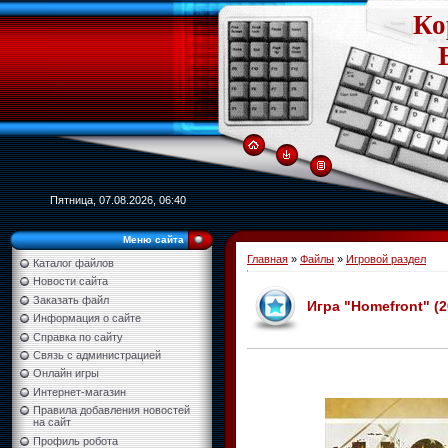
Ко
Пятница, 07.08.2026, 06:40
Меню сайта
Главная
»
Файлы
»
Игровой раздел
Каталог файлов
Новости сайта
Заказать файл
Игра "Homefront" (20
Информация о сайте
Справка по сайту
Связь с администрацией
Онлайн игры
Интернет-магазин
Правила добавления новостей
на сайт
Профиль робота