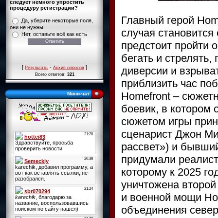
следует немного упростить
процедуру регистрации?
Главный герой Hom
Да, уберите некоторые поля,
они не нужны
случая становится 
Нет, оставьте всё как есть
предстоит пройти о
бегать и стрелять,
[
·
]
диверсии и взрыва
Результаты
Архив опросов
Всего ответов:
321
приблизить час по
Homefront – сюжет
Мини-чат
боевик, в котором 
сюжетом игры прин
сценарист Джон Ми
рассвет») и бывши
придумали реалист
которому к 2025 г
уничтожена второй
и военной мощи Но
объединения север