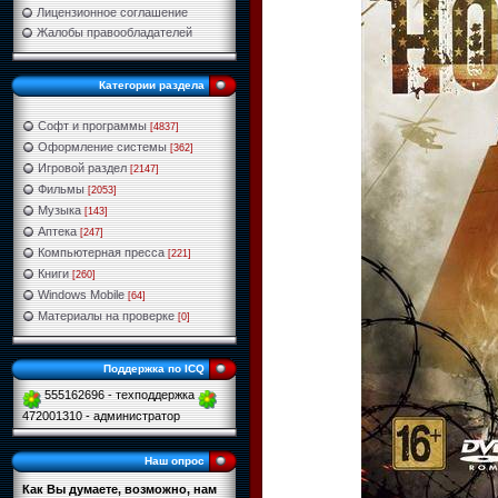
Лицензионное соглашение
Жалобы правообладателей
Категории раздела
Софт и программы
[4837]
Оформление системы
[362]
Игровой раздел
[2147]
Фильмы
[2053]
Музыка
[143]
Аптека
[247]
Компьютерная пресса
[221]
Книги
[260]
Windows Mobile
[64]
Материалы на проверке
[0]
Поддержка по ICQ
555162696 - техподдержка
472001310 - администратор
Наш опрос
Как Вы думаете, возможно, нам