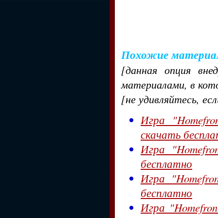
Похожие материа
[данная опция вне
материалами, в кот
[не удивляйтесь, ес
Игра "Homefron
скачать беспл
Игра "Homefron
бесплатно
Игра "Homefron
бесплатно
Игра "Homefront