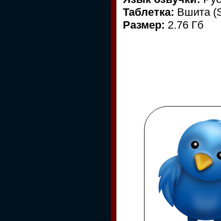
Таблетка:
Вшита (
Размер:
2.76 Гб