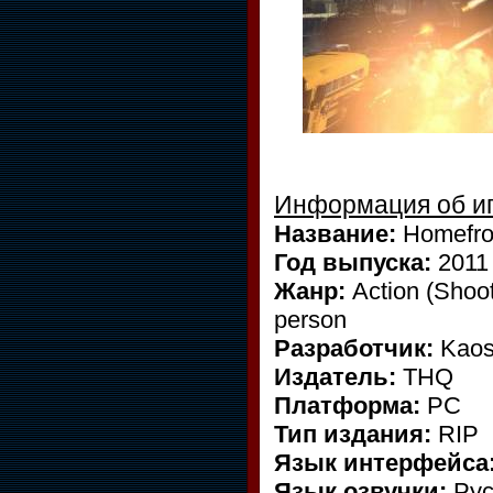
Информация об иг
Название:
Homefro
Год выпуска:
2011
Жанр:
Action (Shoote
person
Разработчик:
Kaos 
Издатель:
THQ
Платформа:
PC
Тип издания:
RIP
Язык интерфейса
Язык озвучки:
Рус