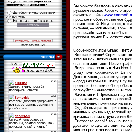
следует немного упростить
процедуру регистрации?
Вы можете
бесплатно скачать
русском языке
. Коротко о игре
Да, уберите некоторые поля,
скачать
с сайта
www.enersoft.r
они не нужны
прошлое и обрести светлое буд
Нет, оставьте всё как есть
возможностей. Но для тех, кто 
сильнее, — мошенники, воры, и
приспособиться или погибнуть.
русском языке
Вы можете
ска
[
·
]
Результаты
Архив опросов
Всего ответов:
321
Особенности игры
Grand Theft A
-Все как в жизни! Серия заметн
Мини-чат
автомобиль, нужно сначала раз
опасным занятием. Новые граф
-Добро пожаловать в Нью-Йорк! 
угоду политкорректности. Вы по
Дюкс и Бохан, а так же увидит
-Город без границ! Liberty City
времени! Десятки небоскребов в
пользуйтесь общественным тран
-Жизнь кипит! Прохожие на ули
со знакомыми, нищие попрошайн
моментально примчатся на вызо
-Судьба эмигранта! Приезжему 
машину и крышу над головой вр
криминальными структурами Либ
-Пистолета мало! Чтобы выполни
достаточно сделать один телефо
можно просто записаться к ним 