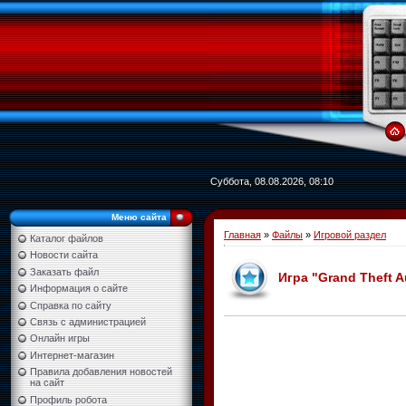
Суббота, 08.08.2026, 08:10
Меню сайта
Главная
»
Файлы
»
Игровой раздел
Каталог файлов
Новости сайта
Заказать файл
Игра "Grand Theft Au
Информация о сайте
Справка по сайту
Связь с администрацией
Онлайн игры
Интернет-магазин
Правила добавления новостей
на сайт
Профиль робота