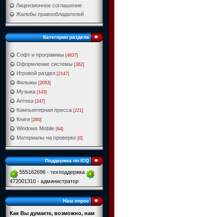
Лицензионное соглашение
Жалобы правообладателей
Категории раздела
Софт и программы
[4837]
Оформление системы
[362]
Игровой раздел
[2147]
Фильмы
[2053]
Музыка
[143]
Аптека
[247]
Компьютерная пресса
[221]
Книги
[260]
Windows Mobile
[64]
Материалы на проверке
[0]
Поддержка по ICQ
555162696 - техподдержка
472001310 - администратор
Наш опрос
Как Вы думаете, возможно, нам