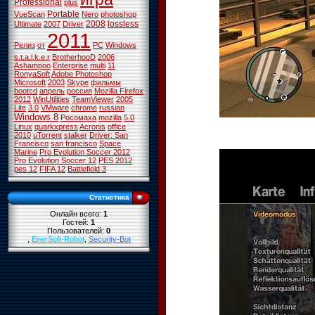
Professional
plus
Portable
VueScan
Nero
photoshop
2008
lossless
Ultimate
2007
Driver
2011
Релиз
от
PC
Windows
s.t.a.l.k.e.r
BrotherhooD
2006
Ashampoo
Enterprise
multi
11
RonyaSoft
Adobe Photoshop
Microsoft
2003
Skype
фильмы
bootcd
апрель
россия
Mozilla Firefox
2012
WinUtilities
TeamViewer
2005
Lite
3.0
VMware
chrome
russian
Windows 8
Росомаха
mozilla
5.0
Linux
quarkxpress
Acronis
office
2010
uTorrent
stalker
Driver: San
Francisco
san francisco
Space
Marine
Pro Evolution Soccer 2012
Pro Evolution Soccer 12
PES 2012
pes 12
FIFA 12
Battlefield 3
Статистика
Онлайн всего:
1
Гостей:
1
Пользователей:
0
,
EnerSoft-Robot
,
Security-Bot