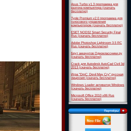
Asus Turbo v1.3 программа для
разгона компьютера (скачать
бесплатно)
Typle Premium v2.0 программа для
голосового управления
компьютером (скачать бесплатно)
ESET NOD32 Smart Security Final
Rus (скачать бесплатно)
Adobe Photoshop Lightroom 3.5 RC
Rus (скачать бесплатно)
Брут аккаунтов Одноклассники.ру
(скачать бесплатно)
Crack для Autodesk AutoCad Civil 3d
2013 (скачать бесплатно)
Игра "DmC: Devil May Cry" русская
лицензия (скачать бесплатно)
Windows Loader активатор Windows
(скачать бесплатно)
Microsoft Office 2010 x86 Rus
(скачать бесплатно)
Партнёры