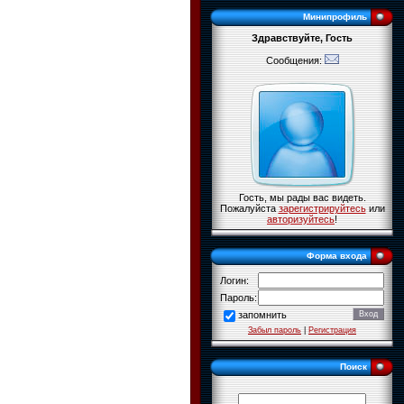
Минипрофиль
Здравствуйте, Гость
Сообщения:
Гость, мы рады вас видеть.
Пожалуйста
зарегистрируйтесь
или
авторизуйтесь
!
Форма входа
Логин:
Пароль:
запомнить
Забыл пароль
|
Регистрация
Поиск