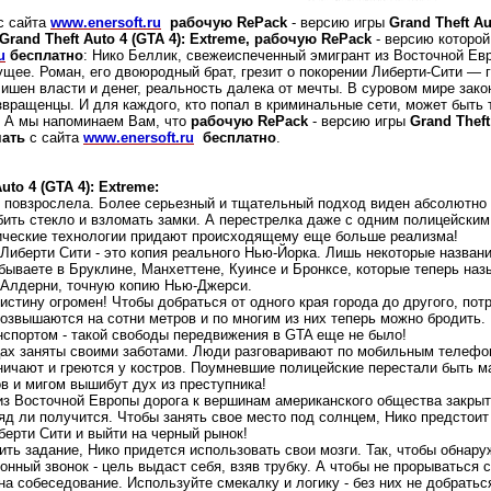
с сайта
www.enersoft.ru
рабочую RePack
- версию игры
Grand Theft Au
Grand Theft Auto 4 (GTA 4): Extreme, рабочую RePack
- версию которо
u
бесплатно
: Нико Беллик, свежеиспеченный эмигрант из Восточной Ев
ущее. Роман, его двоюродный брат, грезит о покорении Либерти-Сити — 
лишен власти и денег, реальность далека от мечты. В суровом мире зако
звращенцы. И для каждого, кто попал в криминальные сети, может быть 
.. А мы напоминаем Вам, что
рабочую RePack
- версию игры
Grand Theft
чать
с сайта
www.enersoft.ru
бесплатно
.
uto 4 (GTA 4): Extreme:
о повзрослела. Более серьезный и тщательный подход виден абсолютно в
бить стекло и взломать замки. А перестрелка даже с одним полицейски
ические технологии придают происходящему еще больше реализма!
Либерти Сити - это копия реального Нью-Йорка. Лишь некоторые назван
бываете в Бруклине, Манхеттене, Куинсе и Бронксе, которые теперь наз
е Алдерни, точную копию Нью-Джерси.
 воистину огромен! Чтобы добраться от одного края города до другого, по
озвышаются на сотни метров и по многим из них теперь можно бродить. 
спортом - такой свободы передвижения в GTA еще не было!
цах заняты своими заботами. Люди разговаривают по мобильным телефо
ичают и греются у костров. Поумневшие полицейские перестали быть ма
в и мигом вышибут дух из преступника!
из Восточной Европы дорога к вершинам американского общества закрыт
яд ли получится. Чтобы занять свое место под солнцем, Нико предстоит
ерти Сити и выйти на черный рынок!
ть задание, Нико придется использовать свои мозги. Так, чтобы обнару
нный звонок - цель выдаст себя, взяв трубку. А чтобы не прорываться с
на собеседование. Используйте смекалку и логику - без них не добратьс