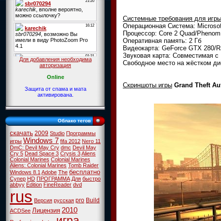
Системные требования для игр
Операционная Система: Microsoft
Процессор: Core 2 Quad/Phenom 
Оперативная память: 2 Гб
Видеокарта: GeForce GTX 280/R
Звуковая карта: Совместимая с 
Для добавления необходима
Свободное место на жёстком диск
авторизация
Online
Скриншоты игры
Grand Theft Au
Защита от спама и мата
активирована.
Облако тегов
скачать
2009
Studio
Программы
Windows 7
игры
fifa 2012
Nero 11
DmC: Devil May Cry
dmc
Devil May
Cry 5
Dead Space 3
Crysis 3
Aliens
Colonial Marines
Colonial Marines
Aliens: Colonial Marines
Tomb Raider
бесплатно
Windows 8.1
Adobe
The
Супер
HD
ПРОГРАММА
Для
быстро
abbyy
Edition
FineReader
dvd
rus
pro
Build
Версия
русская
2010
Лицензия
ACDSee
игра