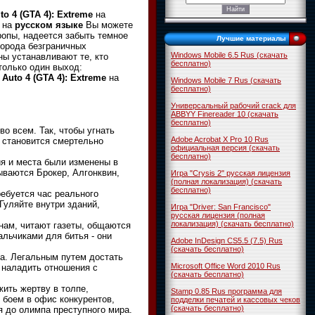
to 4 (GTA 4): Extreme
на
й на
русском языке
Вы можете
ропы, надеется забыть темное
Лучшие материалы
города безграничных
Windows Mobile 6.5 Rus (скачать
ны устанавливают те, кто
бесплатно)
только один выход:
 Auto 4 (GTA 4): Extreme
на
Windows Mobile 7 Rus (скачать
бесплатно)
Универсальный рабочий crack для
ABBYY Finereader 10 (скачать
бесплатно)
о всем. Так, чтобы угнать
Adobe Acrobat X Pro 10 Rus
м становится смертельно
официальная версия (скачать
бесплатно)
ия и места были изменены в
ываются Брокер, Алгонквин,
Игра "Crysis 2" русская лицензия
(полная локализация) (скачать
бесплатно)
требуется час реального
Гуляйте внутри зданий,
Игра "Driver: San Francisco"
русская лицензия (полная
локализация) (скачать бесплатно)
нам, читают газеты, общаются
льчиками для битья - они
Adobe InDesign CS5.5 (7.5) Rus
(скачать бесплатно)
а. Легальным путем достать
Microsoft Office Word 2010 Rus
 наладить отношения с
(скачать бесплатно)
жить жертву в толпе,
Stamp 0.85 Rus программа для
 боем в офис конкурентов,
подделки печатей и кассовых чеков
(скачать бесплатно)
я до олимпа преступного мира.