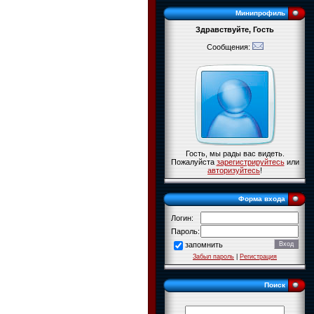
Минипрофиль
Здравствуйте, Гость
Сообщения:
Гость, мы рады вас видеть.
Пожалуйста
зарегистрируйтесь
или
авторизуйтесь
!
Форма входа
Логин:
Пароль:
запомнить
Забыл пароль
|
Регистрация
Поиск