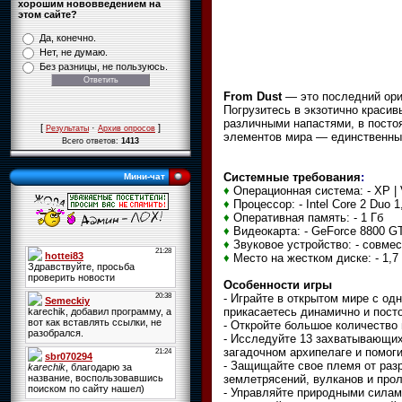
хорошим нововведением на
этом сайте?
Да, конечно.
Нет, не думаю.
Без разницы, не пользуюсь.
From Dust
— это последний ориг
Погрузитесь в экзотично краси
различными напастями, в посто
[
·
]
Результаты
Архив опросов
элементов мира — единственны
Всего ответов:
1413
Системные требования
:
Мини-чат
♦
Операционная система: - XP | V
♦
Процессор: - Intel Core 2 Duo 
♦
Оперативная память: - 1 Гб
♦
Видеокарта: - GeForce 8800 GT
♦
Звуковое устройство: - совмес
♦
Место на жестком диске: - 1,7
Особенности игры
- Играйте в открытом мире с од
прикасаетесь динамично и пост
- Откройте большое количество 
- Исследуйте 13 захватывающих
загадочном архипелаге и помог
- Защищайте свое племя от раз
землетрясений, вулканов и про
- Управляйте природными силам