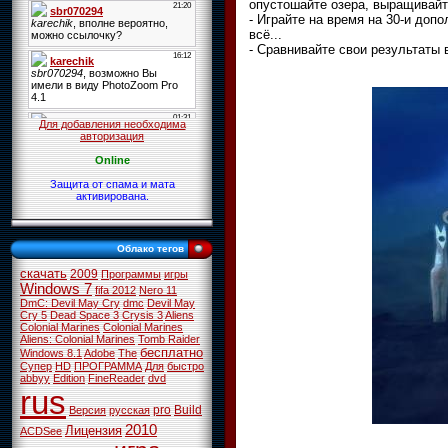
опустошайте озера, выращивайт
- Играйте на время на 30-и до
всё...
- Cравнивайте свои результаты 
Для добавления необходима
авторизация
Online
Защита от спама и мата
активирована.
Облако тегов
скачать
2009
Программы
игры
Windows 7
fifa 2012
Nero 11
DmC: Devil May Cry
dmc
Devil May
Cry 5
Dead Space 3
Crysis 3
Aliens
Colonial Marines
Colonial Marines
Aliens: Colonial Marines
Tomb Raider
бесплатно
Windows 8.1
Adobe
The
Супер
HD
ПРОГРАММА
Для
быстро
abbyy
Edition
FineReader
dvd
rus
pro
Build
Версия
русская
2010
Лицензия
ACDSee