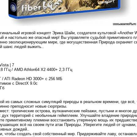
инальный игровой концепт Эрика Шайи, создателя культовой «Another Worl
вый и настолько же опасный мир! Вы управляете судьбой примитивного 
янно эволюционирующим мире, где могущественная Природа охраняет св
й шанс людей выжить..
ista | 7
1,8 ГГц / AMD Athlon64 X2 4400+ 2,3 ГГц
 / ATI Radeon HD 3000+ c 256 МБ
тимое с DirectX 9.0c
 Гб
ной из самых сложных симуляций природы в реальном времени, где всё, 
оянно преподносит новые сюрпризы.
мест: тропические острова, вулканические пейзажи, пустыни и многое др
 дух территорий с необычным геймплеем. Улучшайте владение природны
ите примитивному племени восстановить утерянную мощь их предшестве
рушающих всё на своем пути атак Природы. Уберегите людей от цунами,
ливных дождей..
и, чтобы создать свой собственный мир. Придерживайте лаву, останав