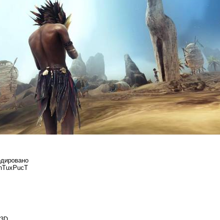
кодировано
AnTuxPucT
 3D