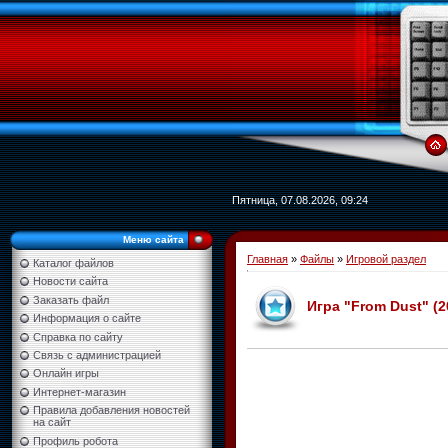
Пятница, 07.08.2026, 09:24
Меню сайта
Главная
»
Файлы
»
Игровой раздел
Каталог файлов
Новости сайта
Заказать файл
Игра "From Dust" (
Информация о сайте
Справка по сайту
Связь с администрацией
Онлайн игры
Интернет-магазин
Правила добавления новостей
на сайт
Профиль робота