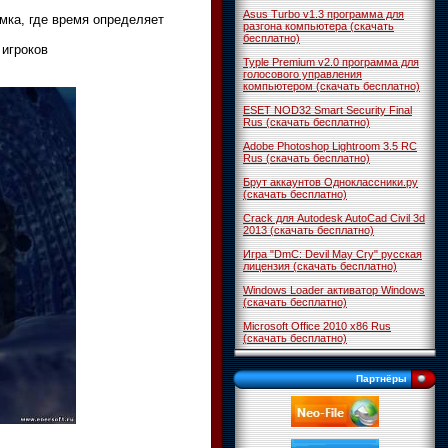
Asus Turbo v1.3 программа для
мка, где время определяет
разгона компьютера (скачать
бесплатно)
 игроков
Typle Premium v2.0 программа для
голосового управления
компьютером (скачать бесплатно)
ESET NOD32 Smart Security Final
Rus (скачать бесплатно)
Adobe Photoshop Lightroom 3.5 RC
Rus (скачать бесплатно)
Брут аккаунтов Одноклассники.ру
(скачать бесплатно)
Crack для Autodesk AutoCad Civil 3d
2013 (скачать бесплатно)
Игра "DmC: Devil May Cry" русская
лицензия (скачать бесплатно)
Windows Loader активатор Windows
(скачать бесплатно)
Microsoft Office 2010 x86 Rus
(скачать бесплатно)
Партнёры