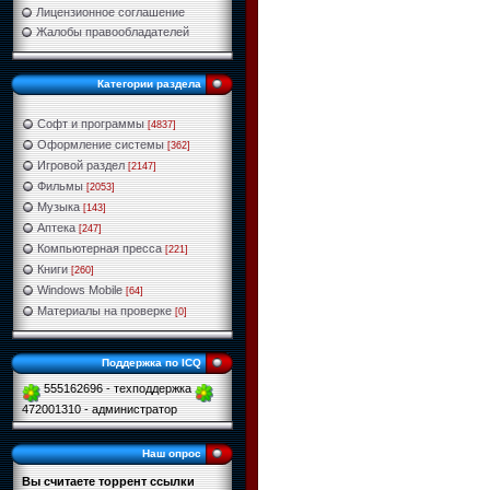
Лицензионное соглашение
Жалобы правообладателей
Категории раздела
Софт и программы
[4837]
Оформление системы
[362]
Игровой раздел
[2147]
Фильмы
[2053]
Музыка
[143]
Аптека
[247]
Компьютерная пресса
[221]
Книги
[260]
Windows Mobile
[64]
Материалы на проверке
[0]
Поддержка по ICQ
555162696 - техподдержка
472001310 - администратор
Наш опрос
Вы считаете торрент ссылки