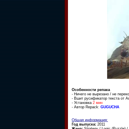
Особенности репака
- Ничего не вырезано / не пере
- Вшит русификатор текста от 
- Установка
2 мин
- Автор Repack:
GUGUCHA
Общая информация:
Год выпуска:
2011
Жанр:
Strategy / Logic (Puzzle) /