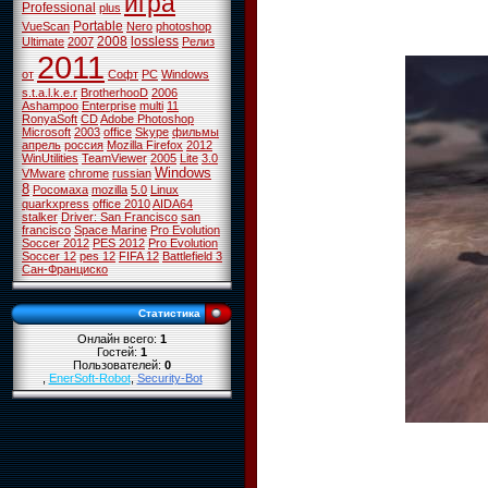
игра
Professional
plus
Portable
VueScan
Nero
photoshop
2008
lossless
Ultimate
2007
Релиз
2011
от
Софт
PC
Windows
s.t.a.l.k.e.r
BrotherhooD
2006
Ashampoo
Enterprise
multi
11
RonyaSoft
CD
Adobe Photoshop
Microsoft
2003
office
Skype
фильмы
апрель
россия
Mozilla Firefox
2012
WinUtilities
TeamViewer
2005
Lite
3.0
Windows
VMware
chrome
russian
8
Росомаха
mozilla
5.0
Linux
quarkxpress
office 2010
AIDA64
stalker
Driver: San Francisco
san
francisco
Space Marine
Pro Evolution
Soccer 2012
PES 2012
Pro Evolution
Soccer 12
pes 12
FIFA 12
Battlefield 3
Сан-Франциско
Статистика
Онлайн всего:
1
Гостей:
1
Пользователей:
0
,
EnerSoft-Robot
,
Security-Bot