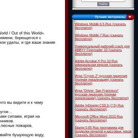
Лучшие материалы
Windows Mobile 6.5 Rus (скачать
бесплатно)
d / Out of this World».
Windows Mobile 7 Rus (скачать
племени, борющегося с
бесплатно)
ои уделы, и где ваше знание
Универсальный рабочий crack для
ABBYY Finereader 10 (скачать
бесплатно)
Adobe Acrobat X Pro 10 Rus
официальная версия (скачать
бесплатно)
Игра "Crysis 2" русская лицензия
(полная локализация) (скачать
бесплатно)
Игра "Driver: San Francisco"
русская лицензия (полная
локализация) (скачать бесплатно)
что вы видите и к чему
Adobe InDesign CS5.5 (7.5) Rus
(скачать бесплатно)
угое...
ми силами, играя на
Microsoft Office Word 2010 Rus
(скачать бесплатно)
нников.
 лесных пожаров,
Stamp 0.85 Rus программа для
подделки печатей и кассовых чеков
ливайте бушующую воду,
(скачать бесплатно)