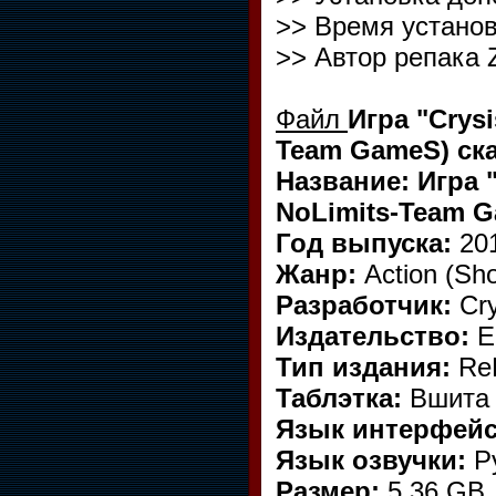
>> Время установ
>> Автор репака 
Файл
Игра "Crysi
Team GameS) ска
Название: Игра "
NoLimits-Team G
Год выпуска:
20
Жанр:
Action (Sho
Разработчик:
Cr
Издательство:
El
Тип издания:
Re
Таблэтка:
Вшита
Язык интерфей
Язык озвучки:
Р
Размер:
5.36 GB