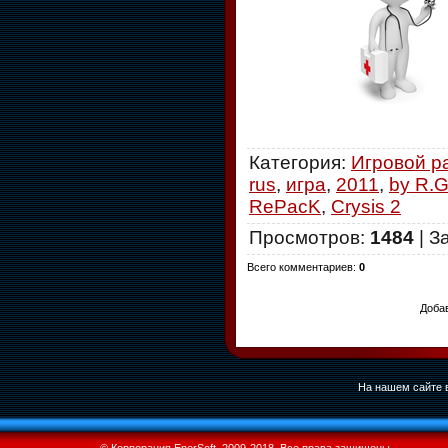
Категория
:
Игровой р
rus
,
игра
,
2011
,
by R.
RePacK
,
Crysis 2
Просмотров
:
1484
|
З
Всего комментариев
:
0
Добав
На нашем сайте в