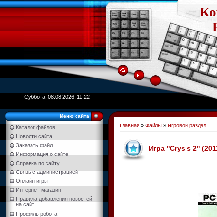
Ко
Суббота, 08.08.2026, 11:22
Меню сайта
Главная
»
Файлы
»
Игровой раздел
Каталог файлов
Новости сайта
Заказать файл
Игра "Crysis 2" (20
Информация о сайте
Справка по сайту
Связь с администрацией
Онлайн игры
Интернет-магазин
Правила добавления новостей
на сайт
Профиль робота