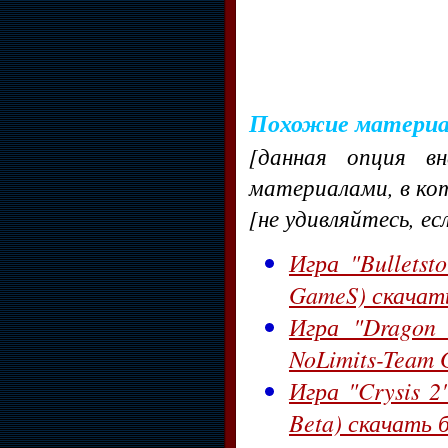
Похожие матери
[данная опция в
материалами, в ко
[не удивляйтесь, ес
Игра "Bulletst
GameS) скачат
Игра "Dragon 
NoLimits-Team
Игра "Crysis 2
Beta) скачать 