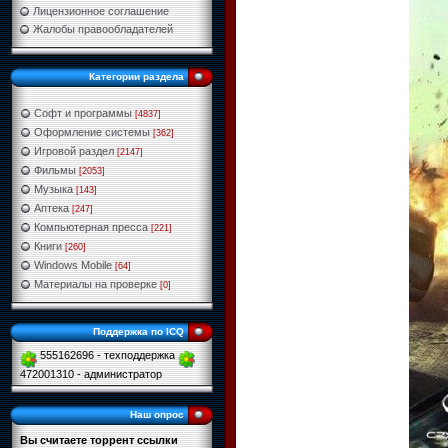
Лицензионное соглашение
Жалобы правообладателей
Категории раздела
Софт и программы
[4837]
Оформление системы
[362]
Игровой раздел
[2147]
Фильмы
[2053]
Музыка
[143]
Аптека
[247]
Компьютерная пресса
[221]
Книги
[260]
Windows Mobile
[64]
Материалы на проверке
[0]
Поддержка по ICQ
555162696 - техподдержка
472001310 - администратор
Наш опрос
Вы считаете торрент ссылки