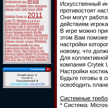
игра
Professional
plus
Искусственный ин
Portable
VueScan
Nero
photoshop
противостоят на
2008
Ultimate
2007
2002
Driver
2011
Они могут работа
lossless
Релиз
от
Софт
PC
Windows
s.t.a.l.k.e.r
действиям игрока
BrotherhooD
2006
Ashampoo
Enterprise
multi
11
RonyaSoft
CD
В игре можно при
Adobe Photoshop
Microsoft
2003
Skype
фильмы
апрель
Mozilla
Firefox
2012
WinUtilities
TeamViewer
этом Вам поможе
2005
Advanced SystemCare
Lite
3.0
Windows
VMware
chrome
russian
настройки которо
8
Росомаха
mozilla
5.0
Linux
quarkxpress
Acronis
office 2010
новому, что долж
stalker
Driver: San Francisco
san
francisco
Space Marine
Pro Evolution
Для коллективной
Soccer 2012
Pro Evolution Soccer 12
PES 2012
pes 12
FIFA 12
Battlefield 3
компания Crytek 
Настройки костюм
Статистика
Онлайн всего:
1
Будьте готовы в 
Гостей:
1
Пользователей:
0
освободить плане
,
EnerSoft-Robot
,
Security-Bot
Системные требо
* Система: Micros