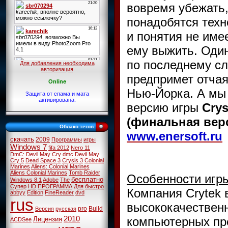
вовремя убежать,
понадобятся техн
и понятия не име
ему выжить. Один
по последнему сл
Для добавления необходима
авторизация
предпримет отчая
Online
Нью-Йорка. А мы
Защита от спама и мата
активирована.
версию игры
Crys
(финальная вер
Облако тегов
www.enersoft.ru
скачать
2009
Программы
игры
Windows 7
fifa 2012
Nero 11
DmC: Devil May Cry
dmc
Devil May
Cry 5
Dead Space 3
Crysis 3
Colonial
Marines
Aliens: Colonial Marines
Aliens Colonial Marines
Tomb Raider
Особенности игр
бесплатно
Windows 8.1
Adobe
The
Супер
HD
ПРОГРАММА
Для
быстро
Компания Crytek 
abbyy
Edition
FineReader
dvd
rus
высококачествен
pro
Build
Версия
русская
компьютерных пр
2010
Лицензия
ACDSee