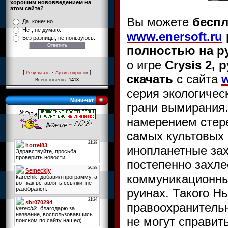
хорошим нововведением на
этом сайте?
Вы можете
беспл
Да, конечно.
Нет, не думаю.
www.enersoft.ru
Без разницы, не пользуюсь.
полностью на р
о игре
Crysis 2,
[
·
]
Результаты
Архив опросов
скачать
с сайта
w
Всего ответов:
1413
серия экологичес
Мини-чат
грани вымирания
намерением стере
самых культовых
инопланетные за
постепенно захле
коммуникационны
руинах. Такого Н
правоохранитель
не могут справить