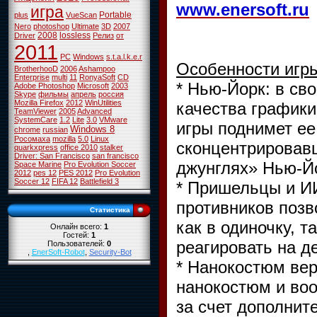
www.enersoft.ru
игра
Portable
plus
VueScan
Nero
photoshop
Ultimate
3D
2007
2008
lossless
Driver
Релиз
от
2011
PC
Windows
s.t.a.l.k.e.r
Особенности игр
BrotherhooD
2006
Ashampoo
Enterprise
multi
11
RonyaSoft
CD
* Нью-Йорк: в св
Adobe Photoshop
Microsoft
2003
Skype
фильмы
апрель
россия
Mozilla Firefox
2012
WinUtilities
качества графики
TeamViewer
2005
Advanced
SystemCare
1.2
Lite
3.0
VMware
игры поднимет ее 
Windows 8
chrome
russian
Росомаха
mozilla
5.0
Linux
сконцентрировав
quarkxpress
office 2010
stalker
Driver: San Francisco
san francisco
джунглях» Нью-Й
Space Marine
Pro Evolution Soccer
2012
pes 12
PES 2012
Pro Evolution
Soccer 12
FIFA 12
Battlefield 3
* Пришельцы и ИИ
противников позв
Статистика
как в одиночку, т
Онлайн всего:
1
Гостей:
1
реагировать на д
Пользователей:
0
,
EnerSoft-Robot
,
Security-Bot
* Нанокостюм вер
нанокостюм и воо
за счет дополнит