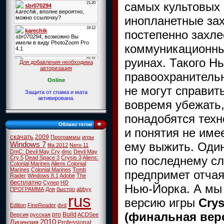
самых культовых
инопланетные за
постепенно захле
коммуникационны
руинах. Такого Н
Для добавления необходима
авторизация
правоохранитель
Online
не могут справить
Защита от спама и мата
активирована.
вовремя убежать,
понадобятся техн
Облако тегов
и понятия не име
скачать
2009
Программы
игры
ему выжить. Один
Windows 7
fifa 2012
Nero 11
DmC: Devil May Cry
dmc
Devil May
по последнему сл
Cry 5
Dead Space 3
Crysis 3
Aliens:
Colonial Marines
Aliens Colonial
Marines
Colonial Marines
Tomb
предпримет отчая
Raider
Windows 8.1
Adobe
The
бесплатно
Супер
HD
Нью-Йорка. А мы
ПРОГРАММА
Для
быстро
abbyy
rus
версию игры
Cry
Edition
FineReader
dvd
(финальная вер
pro
Build
Версия
русская
ACDSee
2010
Лицензия
Professional