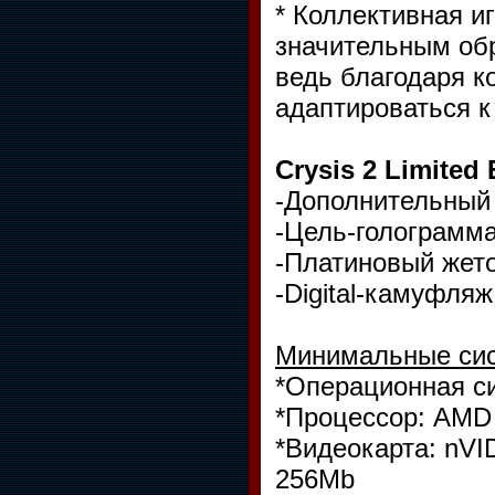
* Коллективная и
значительным обр
ведь благодаря к
адаптироваться к
Crysis 2 Limited
-Дополнительный 
-Цель-голограмма
-Платиновый жето
-Digital-камуфля
Минимальные сис
*Операционная си
*Процессор: AMD A
*Видеокарта: nVI
256Mb