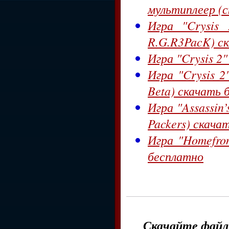
мультиплеер (
Игра "Crysis 
R.G.R3PacK) с
Игра "Crysis 2"
Игра "Crysis 2
Beta) скачать 
Игра "Assassin’
Packers) скача
Игра "Homefron
бесплатно
Скачайте файл 