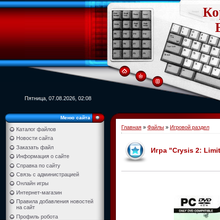
Ко
Пятница, 07.08.2026, 02:08
Меню сайта
Главная
»
Файлы
»
Игровой раздел
Каталог файлов
Новости сайта
Заказать файл
Игра "Crysis 2: Limi
Информация о сайте
Справка по сайту
Связь с администрацией
Онлайн игры
Интернет-магазин
Правила добавления новостей
на сайт
Профиль робота