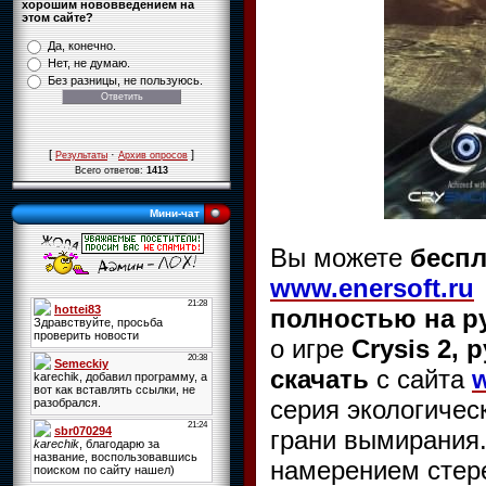
хорошим нововведением на
этом сайте?
Да, конечно.
Нет, не думаю.
Без разницы, не пользуюсь.
[
·
]
Результаты
Архив опросов
Всего ответов:
1413
Мини-чат
Вы можете
беспл
www.enersoft.ru
полностью на р
о игре
Crysis 2, 
скачать
с сайта
w
серия экологичес
грани вымирания
намерением стере