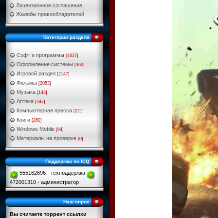
Лицензионное соглашение
Жалобы правообладателей
Категории раздела
Софт и программы
[4837]
Оформление системы
[362]
Игровой раздел
[2147]
Фильмы
[2053]
Музыка
[143]
Аптека
[247]
Компьютерная пресса
[221]
Книги
[260]
Windows Mobile
[64]
Материалы на проверке
[0]
Поддержка по ICQ
555162696 - техподдержка
472001310 - администратор
Наш опрос
Вы считаете торрент ссылки