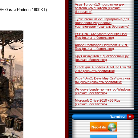
Asus Turbo v1.3 программа для
разгона компьютера (скачать
 6600 или Radeon 1600XT)
бесплатно)
Typle Premium v2.0 программа для
голосового управления
компьютером (скачать бесплатно)
ESET NOD32 Smart Security Final
Rus (скачать бесплатно)
Adobe Photoshop Lightroom 3.5 RC
Rus (скачать бесплатно)
Брут аккаунтов Одноклассники.ру
(скачать бесплатно)
Crack для Autodesk AutoCad Civil 3d
2013 (скачать бесплатно)
Игра "DmC: Devil May Cry" русская
лицензия (скачать бесплатно)
Windows Loader активатор Windows
(скачать бесплатно)
Microsoft Office 2010 x86 Rus
(скачать бесплатно)
Партнёры