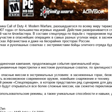
ка Call of Duty 4: Modern Warfare, разошедшегося по всему миру тираж
07 года» от большинства игровых изданий. Действие разворачивается с
й части блокбастера. В составе спецотряда по борьбе с терроризмом по
участие в опаснейших операциях в самых разных уголках мира: в заснеж
сках Афганистана и даже на бескрайних просторах России.
ках и рукопашных схватках с экстремистами бойцы элитного отряда бу
одиночная кампания, продолжающая события оригинальной игры.
инамичные перестрелки и жестокие рукопашные схватки, по зрелищнос
я опасные миссии в экстремальных условиях: в заснеженных горах, без
ать всевозможное современное оружие, новейшее снаряжение и технику.
ый режим «Спецоперации», в котором представлен ряд сценариев для дву
м будут открываться все более сложные миссии, как сюжетно переклика
огопользовательские режимы, а также уникальные способности и навыки,
e7en