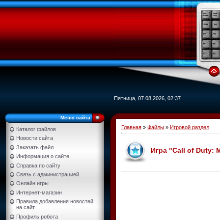
Пятница, 07.08.2026, 02:37
Меню сайта
Главная
»
Файлы
»
Игровой раздел
Каталог файлов
Новости сайта
Заказать файл
Игра "Call of Duty: 
Информация о сайте
Справка по сайту
Связь с администрацией
Онлайн игры
Интернет-магазин
Правила добавления новостей
на сайт
Профиль робота