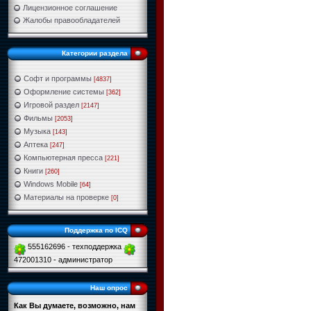
Лицензионное соглашение
Жалобы правообладателей
Категории раздела
Софт и программы
[4837]
Оформление системы
[362]
Игровой раздел
[2147]
Фильмы
[2053]
Музыка
[143]
Аптека
[247]
Компьютерная пресса
[221]
Книги
[260]
Windows Mobile
[64]
Материалы на проверке
[0]
Поддержка по ICQ
555162696 - техподдержка
472001310 - администратор
Наш опрос
Как Вы думаете, возможно, нам