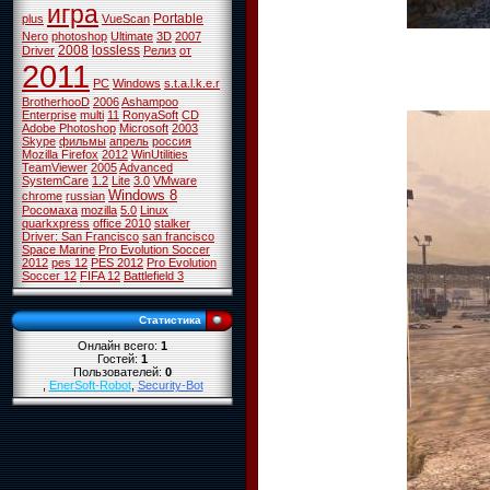
игра
Portable
plus
VueScan
Nero
photoshop
Ultimate
3D
2007
2008
lossless
Driver
Релиз
от
2011
PC
Windows
s.t.a.l.k.e.r
BrotherhooD
2006
Ashampoo
Enterprise
multi
11
RonyaSoft
CD
Adobe Photoshop
Microsoft
2003
Skype
фильмы
апрель
россия
Mozilla Firefox
2012
WinUtilities
TeamViewer
2005
Advanced
SystemCare
1.2
Lite
3.0
VMware
Windows 8
chrome
russian
Росомаха
mozilla
5.0
Linux
quarkxpress
office 2010
stalker
Driver: San Francisco
san francisco
Space Marine
Pro Evolution Soccer
2012
pes 12
PES 2012
Pro Evolution
Soccer 12
FIFA 12
Battlefield 3
Статистика
Онлайн всего:
1
Гостей:
1
Пользователей:
0
,
EnerSoft-Robot
,
Security-Bot