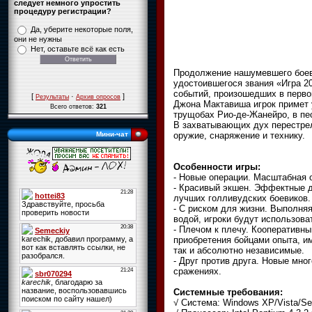
следует немного упростить
процедуру регистрации?
Да, уберите некоторые поля,
они не нужны
Нет, оставьте всё как есть
Продолжение нашумевшего боеви
удостоившегося звания «Игра 20
событий, произошедших в перво
[
·
]
Результаты
Архив опросов
Джона Мактавиша игрок примет 
Всего ответов:
321
трущобах Рио-де-Жанейро, в пе
В захватывающих дух перестрел
оружие, снаряжение и технику.
Мини-чат
Особенности игры:
- Новые операции. Масштабная 
- Красивый экшен. Эффектные д
лучших голливудских боевиков.
- С риском для жизни. Выполня
водой, игроки будут использов
- Плечом к плечу. Кооперативн
приобретения бойцами опыта, и
так и абсолютно независимые.
- Друг против друга. Новые мн
сражениях.
Системные требования:
√ Система: Windows XP/Vista/S