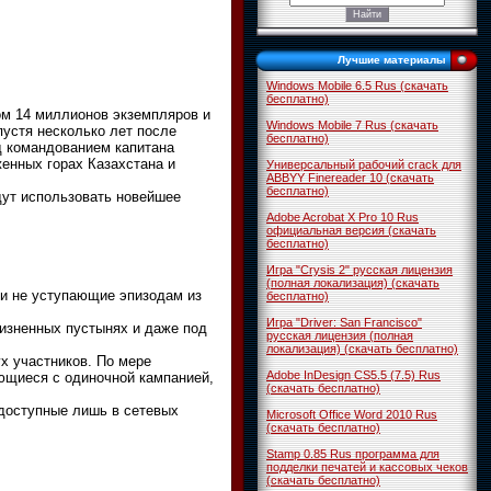
Лучшие материалы
Windows Mobile 6.5 Rus (скачать
бесплатно)
ом 14 миллионов экземпляров и
Windows Mobile 7 Rus (скачать
пустя несколько лет после
бесплатно)
д командованием капитана
енных горах Казахстана и
Универсальный рабочий crack для
ABBYY Finereader 10 (скачать
бесплатно)
дут использовать новейшее
Adobe Acrobat X Pro 10 Rus
официальная версия (скачать
бесплатно)
Игра "Crysis 2" русская лицензия
(полная локализация) (скачать
ти не уступающие эпизодам из
бесплатно)
Игра "Driver: San Francisco"
жизненных пустынях и даже под
русская лицензия (полная
локализация) (скачать бесплатно)
х участников. По мере
Adobe InDesign CS5.5 (7.5) Rus
ющиеся с одиночной кампанией,
(скачать бесплатно)
 доступные лишь в сетевых
Microsoft Office Word 2010 Rus
(скачать бесплатно)
Stamp 0.85 Rus программа для
подделки печатей и кассовых чеков
(скачать бесплатно)