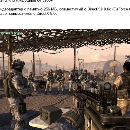
2 GHz или AMD Athlon 64 3200+
видеоадаптер с памятью 256 МБ, совместимый с DirectX® 9.0c (GeForce
тво, совместимое с DirectX 9.0с