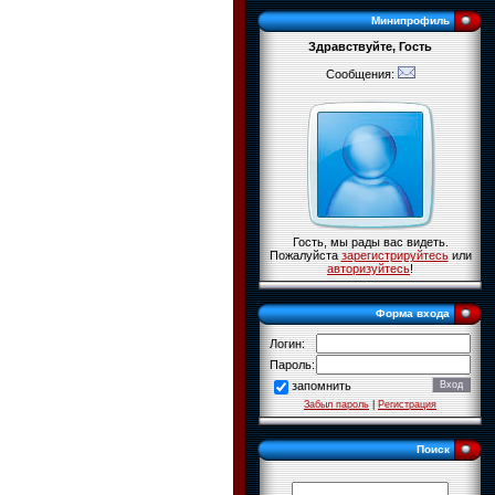
Минипрофиль
Здравствуйте, Гость
Сообщения:
Гость, мы рады вас видеть.
Пожалуйста
зарегистрируйтесь
или
авторизуйтесь
!
Форма входа
Логин:
Пароль:
запомнить
Забыл пароль
|
Регистрация
Поиск