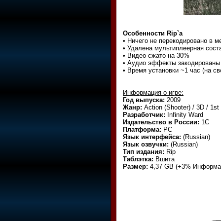
Особенности Rip`a
• Ничего не перекодировано в м
• Удалена мультиплеерная сос
• Видео сжато на 30%
• Аудио эффекты закодированы в
• Время установки ~1 час (на с
Информация о игре:
Год выпуска:
2009
Жанр:
Action (Shooter) / 3D / 1st
Разработчик:
Infinity Ward
Издательство в России:
1C
Платформа:
PC
Язык интерфейса:
(Russian)
Язык озвучки:
(Russian)
Тип издания:
Rip
Таблэтка:
Вшита
Размер:
4,37 GB (+3% Информац