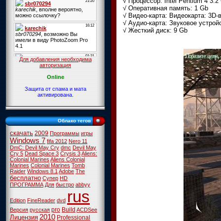
√ Процессор: Intel Pentium 4 3.
√ Оперативная память: 1 Gb
√ Видео-карта: Видеокарта: 3D-
√ Аудио-карта: Звуковое устройс
√ Жесткий диск: 9 Gb
Для добавления необходима
авторизация
Online
Защита от спама и мата
активирована.
Облако тегов
скачать
2009
Программы
игры
Windows 7
fifa 2012
Nero 11
DmC: Devil May Cry
dmc
Devil May
Cry 5
Dead Space 3
Crysis 3
Aliens:
Colonial Marines
Aliens Colonial
Marines
Colonial Marines
Tomb
Raider
Windows 8.1
Adobe
The
бесплатно
Супер
HD
ПРОГРАММА
Для
быстро
abbyy
rus
Edition
FineReader
dvd
pro
Build
Версия
русская
ACDSee
2010
Лицензия
Professional