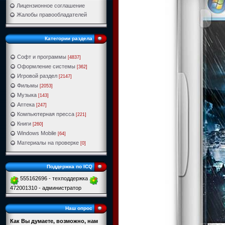
Лицензионное соглашение
Жалобы правообладателей
Категории раздела
Софт и программы
[4837]
Оформление системы
[362]
Игровой раздел
[2147]
Фильмы
[2053]
Музыка
[143]
Аптека
[247]
Компьютерная пресса
[221]
Книги
[260]
Windows Mobile
[64]
Материалы на проверке
[0]
Поддержка по ICQ
555162696 - техподдержка
472001310 - администратор
Наш опрос
Как Вы думаете, возможно, нам