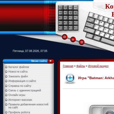
Ко
Пятница, 07.08.2026, 07:05
Меню сайта
Главная
»
Файлы
»
Игровой раздел
Каталог файлов
Новости сайта
Заказать файл
Игра "Batman: Arkha
Информация о сайте
Справка по сайту
Связь с администрацией
Онлайн игры
Интернет-магазин
Правила добавления новостей
на сайт
Профиль робота