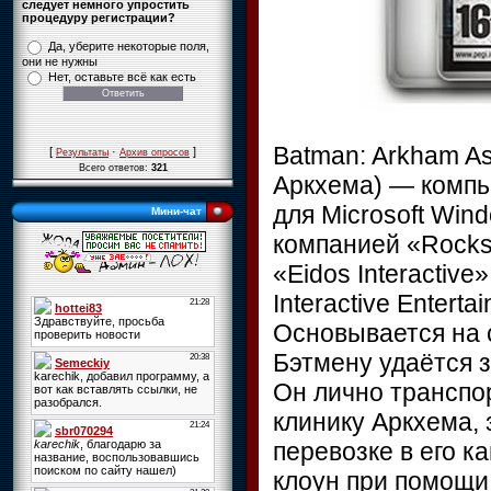
следует немного упростить
процедуру регистрации?
Да, уберите некоторые поля,
они не нужны
Нет, оставьте всё как есть
Batman: Arkham As
[
·
]
Результаты
Архив опросов
Всего ответов:
321
Аркхема) — компью
для Microsoft Wind
Мини-чат
компанией «Rocks
«Eidos Interactive
Interactive Entert
Основывается на 
Бэтмену удаётся з
Он лично транспо
клинику Аркхема, 
перевозке в его к
клоун при помощи 