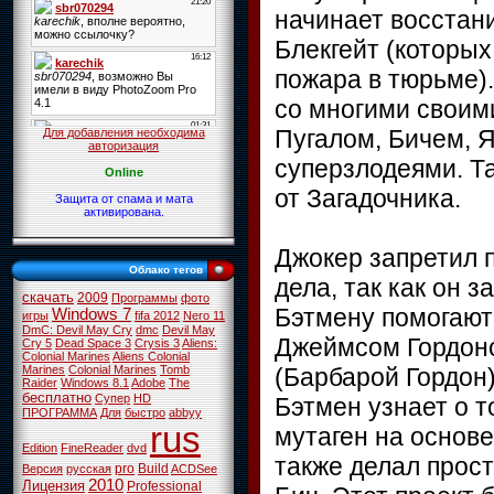
начинает восстан
Блекгейт (которых
пожара в тюрьме).
со многими своим
Пугалом, Бичем,
Для добавления необходима
авторизация
суперзлодеями. Т
Online
от Загадочника.
Защита от спама и мата
активирована.
Джокер запретил 
Облако тегов
дела, так как он 
скачать
2009
Программы
фото
Бэтмену помогают 
Windows 7
игры
fifa 2012
Nero 11
DmC: Devil May Cry
dmc
Devil May
Джеймсом Гордон
Cry 5
Dead Space 3
Crysis 3
Aliens:
Colonial Marines
Aliens Colonial
(Барбарой Гордон)
Marines
Colonial Marines
Tomb
Raider
Windows 8.1
Adobe
The
бесплатно
Супер
HD
Бэтмен узнает о т
ПРОГРАММА
Для
быстро
abbyy
rus
мутаген на основ
Edition
FineReader
dvd
также делал прос
pro
Build
Версия
русская
ACDSee
2010
Лицензия
Professional