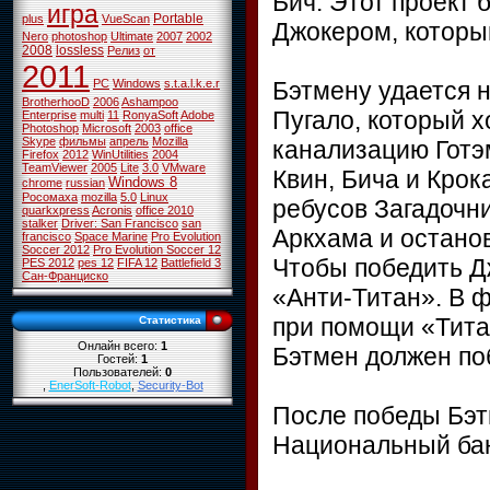
Бич. Этот проект
игра
Portable
plus
VueScan
Джокером, которы
Nero
photoshop
Ultimate
2007
2002
2008
lossless
Релиз
от
2011
Бэтмену удается 
PC
Windows
s.t.a.l.k.e.r
BrotherhooD
2006
Ashampoo
Пугало, который 
Enterprise
multi
11
RonyaSoft
Adobe
Photoshop
Microsoft
2003
office
Skype
фильмы
апрель
Mozilla
канализацию Готэ
Firefox
2012
WinUtilities
2004
TeamViewer
2005
Lite
3.0
VMware
Квин, Бича и Крок
Windows 8
chrome
russian
Росомаха
mozilla
5.0
Linux
ребусов Загадочн
quarkxpress
Acronis
office 2010
stalker
Driver: San Francisco
san
Аркхама и остано
francisco
Space Marine
Pro Evolution
Soccer 2012
Pro Evolution Soccer 12
Чтобы победить Д
PES 2012
pes 12
FIFA 12
Battlefield 3
Сан-Франциско
«Анти-Титан». В 
при помощи «Титан
Статистика
Онлайн всего:
1
Бэтмен должен по
Гостей:
1
Пользователей:
0
,
EnerSoft-Robot
,
Security-Bot
После победы Бэт
Национальный бан