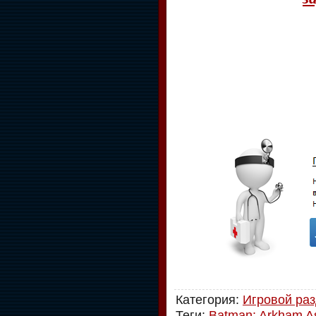
Категория
:
Игровой ра
Теги
:
Batman: Arkham A