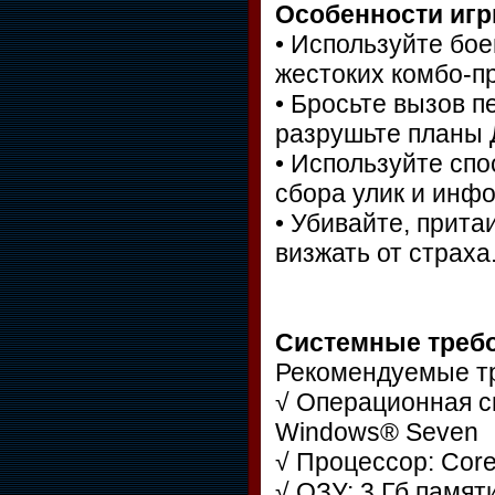
Особенности игр
• Используйте бо
жестоких комбо-п
• Бросьте вызов п
разрушьте планы 
• Используйте сп
сбора улик и инф
• Убивайте, прита
визжать от страха
Системные требо
Рекомендуемые т
√ Операционная с
Windows® Seven
√ Процессор: Core
√ ОЗУ: 3 Гб памят