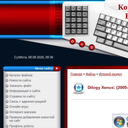
Ко
Суббота, 08.08.2026, 09:36
Меню сайта
Главная
»
Файлы
»
Игровой раздел
Каталог файлов
Новости сайта
Заказать файл
Dilogy Xenus: (2005
Информация о сайте
Справка по сайту
Связь с администрацией
Онлайн игры
Интернет-магазин
Правила добавления новостей
на сайт
Профиль робота