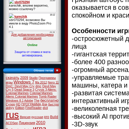
оказывается в со
спокойном и краси
Особенности игр
Для добавления необходима
-остросюжетный д
авторизация
лица
Online
Защита от спама и мата
-гигантская терри
активирована.
-более 400 разно
-огромный арсена
Облако тегов
-управляемые тран
скачать
2009
Studio
Программы
Windows 7
игры
fifa 2012
Nero 11
машины, катера и 
DmC: Devil May Cry
dmc
Devil May
Cry 5
Dead Space 3
Crysis 3
Aliens:
-развитая система
Colonial Marines
Colonial Marines
Aliens Colonial Marines
Tomb Raider
интерактивный иг
бесплатно
Windows 8.1
Adobe
The
Супер
HD
ПРОГРАММА
Для
быстро
-великолепная тр
abbyy
Edition
FineReader
dvd
rus
-высокий AI проти
pro
Build
Версия
русская
-3D-звук
2010
Лицензия
ACDSee
игра