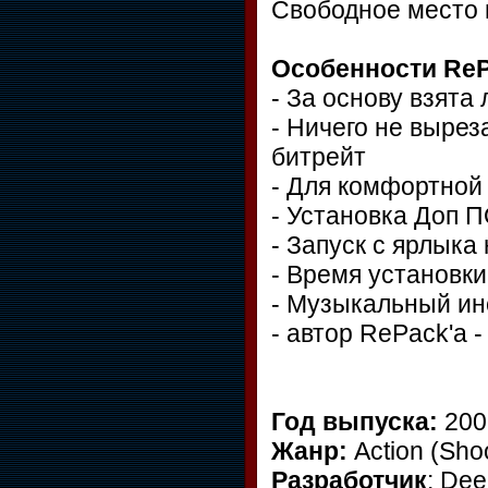
Свободное место н
Особенности ReP
- За основу взята
- Ничего не вырез
битрейт
- Для комфортной 
- Установка Доп 
- Запуск с ярлыка
- Время установки
- Музыкальный ин
- автор RePack'a -
Год выпуска:
200
Жанр:
Action (Shoo
Pазработчик
: De