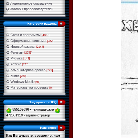
Лицензионное соглашение
Жалобы правообладателей
Категории раздела
Софт и программы
[4837]
Оформление системы
[362]
Игровой раздел
[2147]
Фильмы
[2053]
Музыка
[143]
Аптека
[247]
Компьютерная пресса
[221]
Книги
[260]
Windows Mobile
[64]
Материалы на проверке
[0]
Поддержка по ICQ
555162696 - техподдержка
472001310 - администратор
Наш опрос
Как Вы думаете, возможно, нам