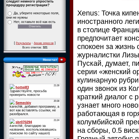
следует немного упростить
процедуру регистрации?
Xenus: Точка кипе
Да, уберите некоторые поля,
они не нужны
иностранного леги
Нет, оставьте всё как есть
в столице Франци
предпочитает кон
[
·
]
Результаты
Архив опросов
спокоен за жизнь
Всего ответов:
321
журналистки Лизы
Мини-чат
Пускай, думает, п
серии «женский о
кулинарную рубри
один звонок из Ко
краткий диалог с 
узнает много ново
работающая в горя
колумбийской пре
на сборы, 0.5 вис
Грязный автобус 