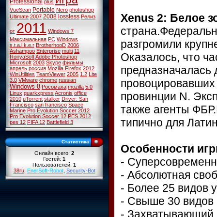
Professional
plus
Portable
VueScan
Nero
photoshop
Xenus 2: Белое з
2008
lossless
Ultimate
2007
Релиз
2011
страна.Федеральн
от
Windows 7
Максимальная
PC
Windows
разгромили крупне
s.t.a.l.k.e.r
BrotherhooD
2006
Ashampoo
Enterprise
multi
11
Оказалось, что ча
RonyaSoft
Adobe Photoshop
Microsoft
2003
Skype
фильмы
предназначалась 
апрель
россия
Mozilla Firefox
2012
WinUtilities
TeamViewer
2005
1.2
Lite
провоцировавших 
3.0
VMware
chrome
russian
Windows 8
Росомаха
mozilla
5.0
провинции N. Экс
Linux
quarkxpress
Acronis
office
2010
uTorrent
stalker
Driver: San
Francisco
san francisco
Space
также агенты ФБР
Marine
Pro Evolution Soccer 2012
Pro Evolution Soccer 12
PES 2012
типично для Лати
pes 12
FIFA 12
Battlefield 3
Статистика
Особенности игр
Онлайн всего:
2
- Суперсовременн
Гостей:
1
Пользователей:
1
38ru
,
EnerSoft-Robot
,
Security-Bot
- Абсолютная своб
- Более 25 видов 
- Свыше 30 видов
- Захватывающий 