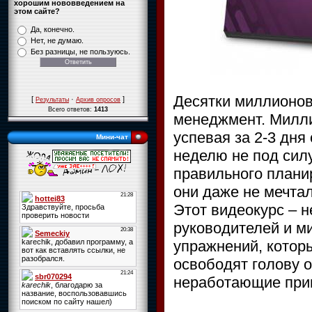
хорошим нововведением на
этом сайте?
Да, конечно.
Нет, не думаю.
Без разницы, не пользуюсь.
Десятки миллионов 
[
·
]
Результаты
Архив опросов
Всего ответов:
1413
менеджмент. Милли
успевая за 2-3 дня 
Мини-чат
неделю не под сил
правильного плани
они даже не мечта
Этот видеокурс – н
руководителей и м
упражнений, которы
освободят голову о
неработающие прив