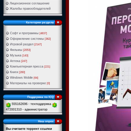
Лицензионное соглашение
Жалобы правообладателей
Категории раздела
Софт и программы
[4837]
Оформление системы
[362]
Игровой раздел
[2147]
Фильмы
[2053]
Музыка
[143]
Аптека
[247]
Компьютерная пресса
[221]
Книги
[260]
Windows Mobile
[64]
Материалы на проверке
[0]
Поддержка по ICQ
555162696 - техподдержка
472001310 - администратор
Наш опрос
Вы считаете торрент ссылки