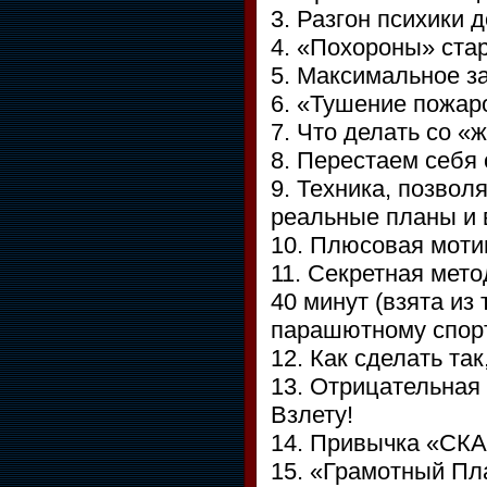
3. Разгон психики 
4. «Похороны» ста
5. Максимальное з
6. «Тушение пожар
7. Что делать со 
8. Перестаем себя
9. Техника, позво
реальные планы и 
10. Плюсовая моти
11. Секретная мето
40 минут (взята из
парашютному спорт
12. Как сделать та
13. Отрицательная
Взлету!
14. Привычка «СК
15. «Грамотный Пл