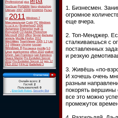
игра
Professional
plus
1. Бизнесмен. Зани
Portable
VueScan
Nero
photoshop
2008
lossless
Ultimate
2007
Релиз
огромное количест
2011
от
Windows 7
еще вчера.
Максимальная
Софт
PC
Windows
s.t.a.l.k.e.r
BrotherhooD
2006
Ashampoo
Enterprise
multi
11
RonyaSoft
CD
Adobe Photoshop
2. Топ-Менджер. Е
Microsoft
2003
office
Skype
фильмы
апрель
Mozilla Firefox
2012
сталкиваешься с о
WinUtilities
TeamViewer
2005
1.2
Lite
3.0
VMware
chrome
russian
поставленных задач
Windows 8
Росомаха
mozilla
5.0
Linux
quarkxpress
office 2010
stalker
и резкую демотива
Driver: San Francisco
san francisco
Space Marine
Pro Evolution Soccer
2012
Pro Evolution Soccer 12
pes 12
PES 2012
FIFA 12
Battlefield 3
3. Живёшь «по-взр
И хочешь очень мно
Статистика
Онлайн всего:
2
разным направлени
Гостей:
2
Пользователей:
0
покорять вершины 
,
EnerSoft-Robot
,
Security-Bot
все это можно успе
промежуток времен
4. Разгильдяй. Да-