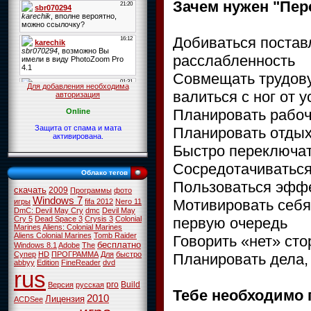
Зачем нужен "Пе
Добиваться постав
расслабленность
Совмещать трудову
Для добавления необходима
валиться с ног от 
авторизация
Планировать рабоч
Online
Защита от спама и мата
Планировать отдых
активирована.
Быстро переключат
Сосредотачиваться
Облако тегов
Пользоваться эфф
скачать
2009
Программы
фото
Windows 7
Мотивировать себя
игры
fifa 2012
Nero 11
DmC: Devil May Cry
dmc
Devil May
первую очередь
Cry 5
Dead Space 3
Crysis 3
Colonial
Marines
Aliens: Colonial Marines
Aliens Colonial Marines
Tomb Raider
Говорить «нет» ст
бесплатно
Windows 8.1
Adobe
The
Супер
HD
ПРОГРАММА
Для
быстро
Планировать дела, 
abbyy
Edition
FineReader
dvd
rus
pro
Build
Версия
русская
Тебе необходимо 
2010
Лицензия
ACDSee