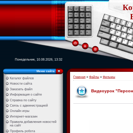
Ко
Понедельник, 10.08.2026, 13:32
Меню сайта
Главная
»
Файлы
»
Фильмы
Каталог файлов
Новости сайта
Заказать файл
Видеоурок "Персон
Информация о сайте
Справка по сайту
Связь с администрацией
Онлайн игры
Интернет-магазин
Правила добавления новостей
на сайт
Профиль робота