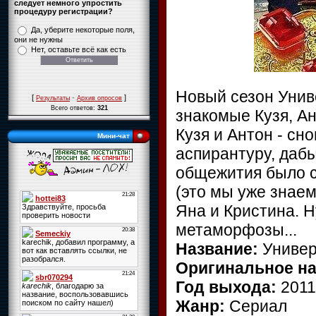
следует немного упростить
процедуру регистрации?
Да, уберите некоторые поля,
они не нужны
Нет, оставьте всё как есть
Новый сезон Униве
[
·
]
Результаты
Архив опросов
Всего ответов:
321
знакомые Кузя, Ан
Кузя и Антон - сно
Мини-чат
аспирантуру, дабы
общежития было сн
(это мы уже знаем
Яна и Кристина. Н
метаморфозы...
Название:
Универ
Оригинальное на
Год выхода:
2011
Жанр:
Сериал