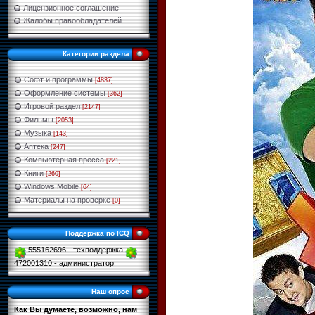
Лицензионное соглашение
Жалобы правообладателей
Категории раздела
Софт и программы
[4837]
Оформление системы
[362]
Игровой раздел
[2147]
Фильмы
[2053]
Музыка
[143]
Аптека
[247]
Компьютерная пресса
[221]
Книги
[260]
Windows Mobile
[64]
Материалы на проверке
[0]
Поддержка по ICQ
555162696 - техподдержка
472001310 - администратор
Наш опрос
Как Вы думаете, возможно, нам