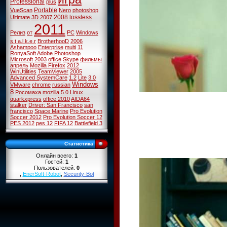
Professional
plus
Portable
VueScan
Nero
photoshop
2008
lossless
Ultimate
3D
2007
2011
Релиз
от
PC
Windows
s.t.a.l.k.e.r
BrotherhooD
2006
Ashampoo
Enterprise
multi
11
RonyaSoft
Adobe Photoshop
Microsoft
2003
office
Skype
фильмы
апрель
Mozilla Firefox
2012
WinUtilities
TeamViewer
2005
Advanced SystemCare
1.2
Lite
3.0
Windows
VMware
chrome
russian
8
Росомаха
mozilla
5.0
Linux
quarkxpress
office 2010
AIDA64
stalker
Driver: San Francisco
san
francisco
Space Marine
Pro Evolution
Soccer 2012
Pro Evolution Soccer 12
PES 2012
pes 12
FIFA 12
Battlefield 3
Статистика
Онлайн всего:
1
Гостей:
1
Пользователей:
0
,
EnerSoft-Robot
,
Security-Bot