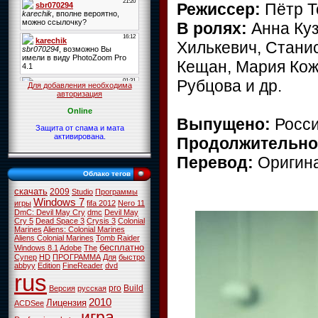
Режиссер:
Пётр Т
В ролях:
Анна Куз
Хилькевич, Стани
Кещан, Мария Кож
Рубцова и др.
Для добавления необходима
авторизация
Online
Выпущено:
Росс
Защита от спама и мата
активирована.
Продолжительно
Перевод:
Оригин
Облако тегов
скачать
2009
Studio
Программы
Windows 7
игры
fifa 2012
Nero 11
DmC: Devil May Cry
dmc
Devil May
Cry 5
Dead Space 3
Crysis 3
Colonial
Marines
Aliens: Colonial Marines
Aliens Colonial Marines
Tomb Raider
бесплатно
Windows 8.1
Adobe
The
Супер
HD
ПРОГРАММА
Для
быстро
abbyy
Edition
FineReader
dvd
rus
pro
Build
Версия
русская
2010
Лицензия
ACDSee
игра