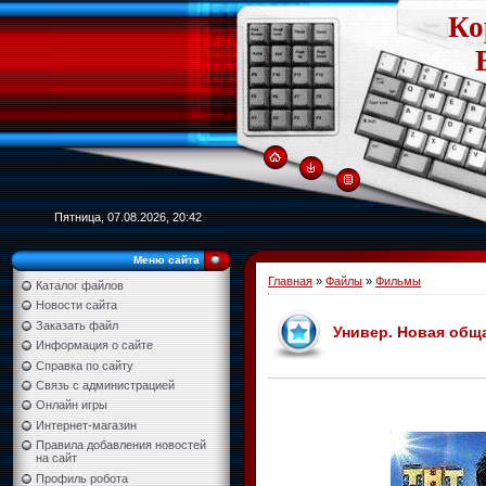
Ко
Пятница, 07.08.2026, 20:42
Меню сайта
Главная
»
Файлы
»
Фильмы
Каталог файлов
Новости сайта
Заказать файл
Универ. Новая обща
Информация о сайте
Справка по сайту
Связь с администрацией
Онлайн игры
Интернет-магазин
Правила добавления новостей
на сайт
Профиль робота