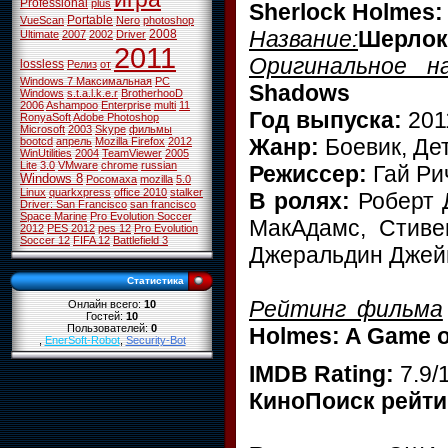
Professional
plus
Sherlock Holmes:
Portable
VueScan
Nero
photoshop
Название:
Шерлок 
2008
Ultimate
2007
2002
Driver
2011
Оригинальное на
lossless
Релиз
от
Windows 7 Максимальная
PC
Shadows
Windows
s.t.a.l.k.e.r
BrotherhooD
2006
Ashampoo
Enterprise
multi
11
Год выпуска:
201
RonyaSoft
Adobe Photoshop
Microsoft
2003
Skype
фильмы
Жанр:
Боевик, Де
bootcd
апрель
Mozilla Firefox
2012
WinUtilities
2004
TeamViewer
2005
Lite
3.0
VMware
chrome
russian
Режиссер:
Гай Ри
Windows 8
Росомаха
mozilla
5.0
Linux
quarkxpress
office 2010
stalker
В ролях:
Роберт Д
Driver: San Francisco
san francisco
Space Marine
Pro Evolution Soccer
МакАдамс, Стиве
2012
PES 2012
pes 12
Pro Evolution
Soccer 12
FIFA 12
Battlefield 3
Джеральдин Джей
Статистика
Рейтинг фильма
Онлайн всего:
10
Гостей:
10
Пользователей:
0
Holmes: A Game 
,
EnerSoft-Robot
,
Security-Bot
IMDB Rating:
7.9/
КиноПоиск рейти