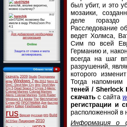
был убит, и это 
мозаики, созда
деле гораздо
Расследование о
ведет Холмса, Ва
Для добавления необходима
авторизация
Сим по всей Ев
Online
Германию и, нако
Защита от спама и мата
активирована.
всегда на шаг в
разрушений, явля
Облако тегов
которого изменит
скачать
2009
Studio
Программы
Тогда напомним 
Windows 7
игры
fifa 2012
Nero 11
DmC: Devil May Cry
dmc
Devil May
теней / Sherloc
Cry 5
Dead Space 3
Crysis 3
Aliens:
Colonial Marines
Colonial Marines
скачать
с сайта
w
Aliens Colonial Marines
Tomb Raider
бесплатно
Windows 8.1
Adobe
The
регистрации и с
Супер
HD
ПРОГРАММА
Для
быстро
abbyy
Edition
FineReader
dvd
rus
расположенной в 
pro
Build
Версия
русская
2010
Лицензия
Информация о 
ACDSee
игра