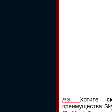
Хотите
с
P.S.
преимущества S