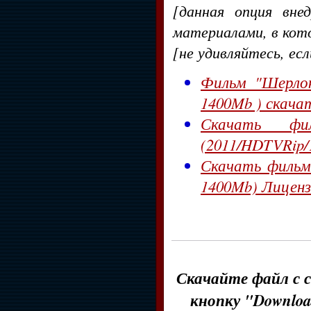
[данная опция вне
материалами, в кот
[не удивляйтесь, ес
Фильм "Шерлок
1400Mb ) скача
Скачать ф
(2011/HDTVRip/
Скачать фильм 
1400Mb) Лиценз
Скачайте файл с с
кнопку "Downloa