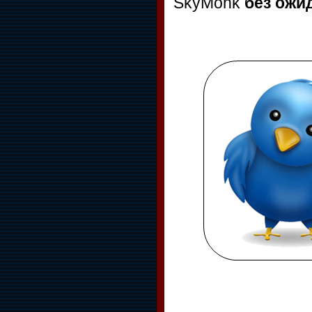
SkyMonk
без ожи