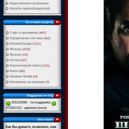
Лицензионное соглашение
Жалобы правообладателей
Категории раздела
Софт и программы
[4837]
Оформление системы
[362]
Игровой раздел
[2147]
Фильмы
[2053]
Музыка
[143]
Аптека
[247]
Компьютерная пресса
[221]
Книги
[260]
Windows Mobile
[64]
Материалы на проверке
[0]
Поддержка по ICQ
555162696 - техподдержка
472001310 - администратор
Наш опрос
Как Вы думаете, возможно, нам