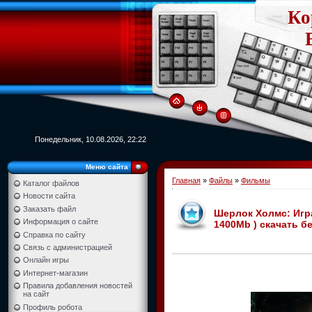
Ко
Понедельник, 10.08.2026, 22:22
Меню сайта
Главная
»
Файлы
»
Фильмы
Каталог файлов
Новости сайта
Заказать файл
Шерлок Холмс: Игра 
Информация о сайте
1400Mb ) скачать б
Справка по сайту
Связь с администрацией
Онлайн игры
Интернет-магазин
Правила добавления новостей
на сайт
Профиль робота