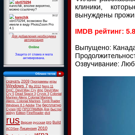
клиники, кото
вынуждены прожива
IMDB рейтинг: 5.8
Для добавления необходима
авторизация
Выпущено: Канад
Online
Продолжительност
Защита от спама и мата
активирована.
Озвучивание: Люб
Облако тегов
скачать
2009
Программы
игры
Windows 7
fifa 2012
Nero 11
DmC: Devil May Cry
dmc
Devil May
Cry 5
Dead Space 3
Crysis 3
Colonial
Marines
Aliens Colonial Marines
Aliens: Colonial Marines
Tomb Raider
бесплатно
Windows 8.1
Adobe
The
Супер
HD
ПРОГРАММА
Для
быстро
abbyy
Edition
FineReader
dvd
rus
pro
Build
Версия
русская
2010
Лицензия
ACDSee
игра