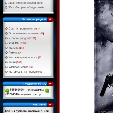
Лицензионное соглашение
Жалобы правообладателей
Категории раздела
Софт и программы
[4837]
Оформление системы
[362]
Игровой раздел
[2147]
Фильмы
[2053]
Музыка
[143]
Аптека
[247]
Компьютерная пресса
[221]
Книги
[260]
Windows Mobile
[64]
Материалы на проверке
[0]
Поддержка по ICQ
555162696 - техподдержка
472001310 - администратор
Наш опрос
Как Вы думаете, возможно, нам