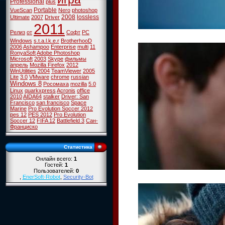
Professional
plus
Portable
VueScan
Nero
photoshop
2008
lossless
Ultimate
2007
Driver
2011
Релиз
от
Софт
PC
Windows
s.t.a.l.k.e.r
BrotherhooD
2006
Ashampoo
Enterprise
multi
11
RonyaSoft
Adobe Photoshop
Microsoft
2003
Skype
фильмы
апрель
Mozilla Firefox
2012
WinUtilities
2004
TeamViewer
2005
Lite
3.0
VMware
chrome
russian
Windows 8
Росомаха
mozilla
5.0
Linux
quarkxpress
Acronis
office
2010
AIDA64
stalker
Driver: San
Francisco
san francisco
Space
Marine
Pro Evolution Soccer 2012
pes 12
PES 2012
Pro Evolution
Soccer 12
FIFA 12
Battlefield 3
Сан-
Франциско
Статистика
Онлайн всего:
1
Гостей:
1
Пользователей:
0
,
EnerSoft-Robot
,
Security-Bot