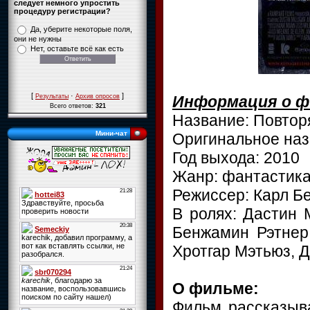
следует немного упростить
процедуру регистрации?
Да, уберите некоторые поля,
они не нужны
Нет, оставьте всё как есть
[
·
]
Информация о ф
Результаты
Архив опросов
Всего ответов:
321
Название: Повто
Мини-чат
Оригинальное наз
Год выхода: 2010
Жанр: фантастика
Режиссер: Карл Б
В ролях: Дастин 
Бенжамин Рэтнер,
Хротгар Мэтьюз, 
О фильме:
Фильм рассказыв