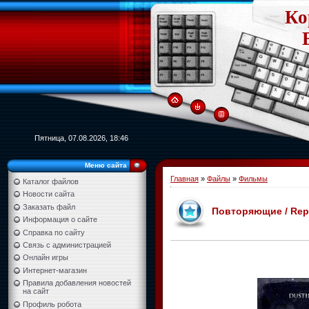
Ко
Пятница, 07.08.2026, 18:46
Меню сайта
Главная
»
Файлы
»
Фильмы
Каталог файлов
Новости сайта
Заказать файл
Повторяющие / Repe
Информация о сайте
Справка по сайту
Связь с администрацией
Онлайн игры
Интернет-магазин
Правила добавления новостей
на сайт
Профиль робота