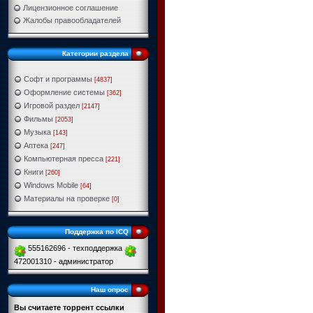
Лицензионное соглашение
Жалобы правообладателей
Категории раздела
Софт и программы
[4837]
Оформление системы
[362]
Игровой раздел
[2147]
Фильмы
[2053]
Музыка
[143]
Аптека
[247]
Компьютерная пресса
[221]
Книги
[260]
Windows Mobile
[64]
Материалы на проверке
[0]
Поддержка по ICQ
555162696 - техподдержка
472001310 - администратор
Наш опрос
Вы считаете торрент ссылки