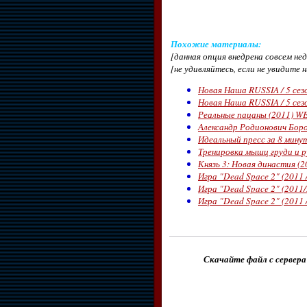
Похожие материалы
:
[данная опция внедрена совсем н
[не удивляйтесь, если не увидите 
Новая Наша RUSSIA / 5 сезо
Новая Наша RUSSIA / 5 сезо
Реальные пацаны (2011) WEB
Александр Родионович Бород
Идеальный пресс за 8 мину
Тренировка мышц груди и р
Князь 3: Новая династия (2
Игра "Dead Space 2" (2011 
Игра "Dead Space 2" (2011
Игра "Dead Space 2" (2011 
Скачайте файл с сервера