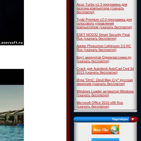
Asus Turbo v1.3 программа для
разгона компьютера (скачать
бесплатно)
Typle Premium v2.0 программа для
голосового управления
компьютером (скачать бесплатно)
ESET NOD32 Smart Security Final
Rus (скачать бесплатно)
Adobe Photoshop Lightroom 3.5 RC
Rus (скачать бесплатно)
Брут аккаунтов Одноклассники.ру
(скачать бесплатно)
Crack для Autodesk AutoCad Civil 3d
2013 (скачать бесплатно)
Игра "DmC: Devil May Cry" русская
лицензия (скачать бесплатно)
Windows Loader активатор Windows
(скачать бесплатно)
Microsoft Office 2010 x86 Rus
(скачать бесплатно)
Партнёры