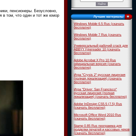
вники, пенсионеры. Безусловно,
 в том, что один и тот же юмор
Лучшие материалы
Windows Mobile 6.5 Rus (скачать
бесплатно)
Windows Mobile 7 Rus (скачать
бесплатно)
Универсальный рабочий crack для
ABBYY Finereader 10 (скачать
бесплатно)
Adobe Acrobat X Pro 10 Rus
официальная версия (скачать
бесплатно)
Игра "Crysis 2" русская лицензия
(полная локализация) (скачать
бесплатно)
Игра "Driver: San Francisco"
русская лицензия (полная
локализация) (скачать бесплатно)
Adobe InDesign CS5.5 (7.5) Rus
(скачать бесплатно)
Microsoft Office Word 2010 Rus
(скачать бесплатно)
Stamp 0.85 Rus программа для
подделки печатей и кассовых чеков
(скачать бесплатно)