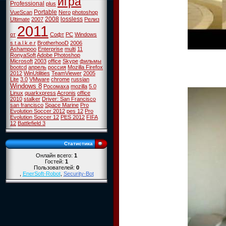
игра
Professional
plus
Portable
VueScan
Nero
photoshop
2008
lossless
Ultimate
2007
Релиз
2011
от
Софт
PC
Windows
s.t.a.l.k.e.r
BrotherhooD
2006
Ashampoo
Enterprise
multi
11
RonyaSoft
Adobe Photoshop
Microsoft
2003
office
Skype
фильмы
bootcd
апрель
россия
Mozilla Firefox
2012
WinUtilities
TeamViewer
2005
Lite
3.0
VMware
chrome
russian
Windows 8
Росомаха
mozilla
5.0
Linux
quarkxpress
Acronis
office
2010
stalker
Driver: San Francisco
san francisco
Space Marine
Pro
Evolution Soccer 2012
pes 12
Pro
Evolution Soccer 12
PES 2012
FIFA
12
Battlefield 3
Статистика
Онлайн всего:
1
Гостей:
1
Пользователей:
0
,
EnerSoft-Robot
,
Security-Bot