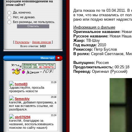
хорошим нововведением на
этом сайте?
Дата показа по тв 03.04.2011. 
Да, конечно.
в том, что мы отказались от по
Нет, не думаю.
рано или поздно может надоест
Без разницы, не пользуюсь.
Информация о фильме
Оригинальное название:
Новая
Русское название:
Новая Наша 
Жанр:
ТВ-Шоу
[
·
]
Результаты
Архив опросов
Год выхода:
2010
Всего ответов:
1413
Режиссер:
Петр Буслов
В ролях:
Сергей Светлаков, Мих
Мини-чат
Выпущено:
Россия
Продолжительность:
00:25:18
Перевод:
Оригинал (Русский)