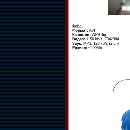
Файл:
Формат:
AVI
Качество:
WEBRip
Видео:
1150 kb/s, 704x384
Звук:
MP3, 128 kb/s (2 ch)
Размер:
~200Mb