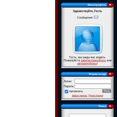
Минипрофиль
Здравствуйте, Гость
Сообщения:
Гость, мы рады вас видеть.
Пожалуйста
зарегистрируйтесь
или
авторизуйтесь
!
Форма входа
Логин:
Пароль:
запомнить
Забыл пароль
|
Регистрация
Поиск