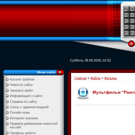
Суббота, 08.08.2026, 01:52
Меню сайта
Главная
»
Файлы
»
Фильмы
Каталог файлов
Новости сайта
Заказать файл
Мультфильм "Ранго" 
Информация о сайте
Справка по сайту
Связь с администрацией
Онлайн игры
Интернет-магазин
Правила добавления новостей
на сайт
Профиль робота