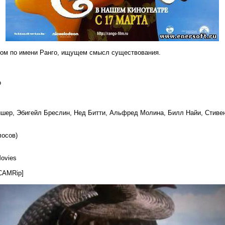
ом по имени Ранго, ищущем смысл существования.
o
шер, Эбигейл Бреслин, Нед Битти, Альфред Молина, Билл Найи, Стивен 
лосов)
ovies
CAMRip]