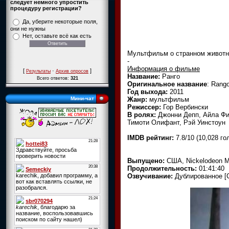
следует немного упростить
процедуру регистрации?
Да, уберите некоторые поля,
они не нужны
Нет, оставьте всё как есть
Мультфильм о странном животн
-
Информация о фильме
[
·
]
Результаты
Архив опросов
Название:
Ранго
Всего ответов:
321
Оригинальное название
: Rang
Год выхода:
2011
Жанр:
мультфильм
Мини-чат
Режиссер:
Гор Вербински
В ролях:
Джонни Депп, Айла Фи
Тимоти Олифант, Рэй Уинстоун
IMDB рейтинг:
7.8/10 (10,028 го
Выпущено:
США, Nickelodeon M
Продолжительность:
01:41:40
Озвучивание:
Дублированное [