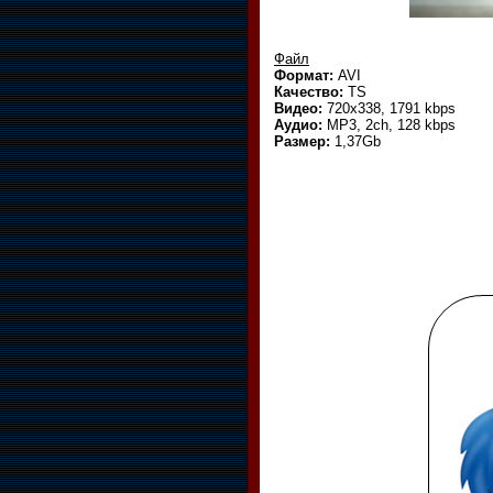
Файл
Формат:
AVI
Качество:
TS
Видео:
720x338, 1791 kbps
Аудио:
МР3, 2ch, 128 kbps
Размер:
1,37Gb