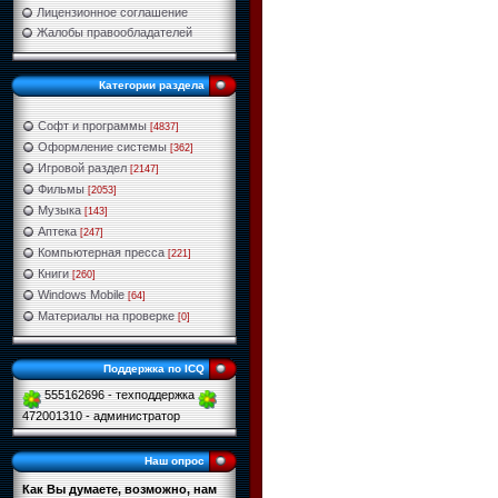
Лицензионное соглашение
Жалобы правообладателей
Категории раздела
Софт и программы
[4837]
Оформление системы
[362]
Игровой раздел
[2147]
Фильмы
[2053]
Музыка
[143]
Аптека
[247]
Компьютерная пресса
[221]
Книги
[260]
Windows Mobile
[64]
Материалы на проверке
[0]
Поддержка по ICQ
555162696 - техподдержка
472001310 - администратор
Наш опрос
Как Вы думаете, возможно, нам