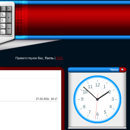
Приветствуем Вас,
Гость
|
RSS
Часы
27.03.2011, 18:17