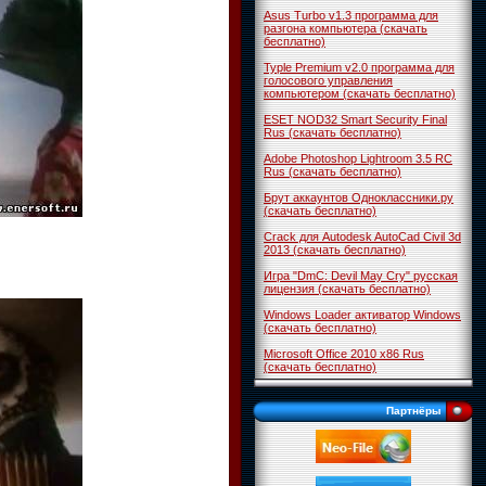
Asus Turbo v1.3 программа для
разгона компьютера (скачать
бесплатно)
Typle Premium v2.0 программа для
голосового управления
компьютером (скачать бесплатно)
ESET NOD32 Smart Security Final
Rus (скачать бесплатно)
Adobe Photoshop Lightroom 3.5 RC
Rus (скачать бесплатно)
Брут аккаунтов Одноклассники.ру
(скачать бесплатно)
Crack для Autodesk AutoCad Civil 3d
2013 (скачать бесплатно)
Игра "DmC: Devil May Cry" русская
лицензия (скачать бесплатно)
Windows Loader активатор Windows
(скачать бесплатно)
Microsoft Office 2010 x86 Rus
(скачать бесплатно)
Партнёры