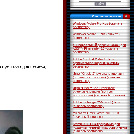
Лучшие материалы
Windows Mobile 6.5 Rus (скачать
бесплатно)
Windows Mobile 7 Rus (скачать
бесплатно)
Универсальный рабочий crack для
ABBYY Finereader 10 (скачать
бесплатно)
Adobe Acrobat X Pro 10 Rus
официальная версия (скачать
бесплатно)
Рут, Гарри Дин Стэнтон,
Игра "Crysis 2" русская лицензия
(полная локализация) (скачать
бесплатно)
Игра "Driver: San Francisco"
русская лицензия (полная
локализация) (скачать бесплатно)
Adobe InDesign CS5.5 (7.5) Rus
(скачать бесплатно)
Microsoft Office Word 2010 Rus
(скачать бесплатно)
Stamp 0.85 Rus программа для
подделки печатей и кассовых чеков
(скачать бесплатно)