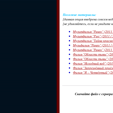
Похожие материалы
:
[данная опция внедрена совсем н
[не удивляйтесь, если не увидите 
Мультфильм "Ранго" (2011 
Мультфильм "Рио" (2011 / 
Мультфильм "Тайна красной
Мульфильм "Ранго" (2011 /
Мультфильм "Ранго" (2011 
Фильм "Области тьмы" (201
Фильм "Области тьмы" (201
Фильм "Исходный код" (201
Фильм "Запрещённый приём"
Фильм "Я – Четвёртый" (20
Скачайте файл с сервера