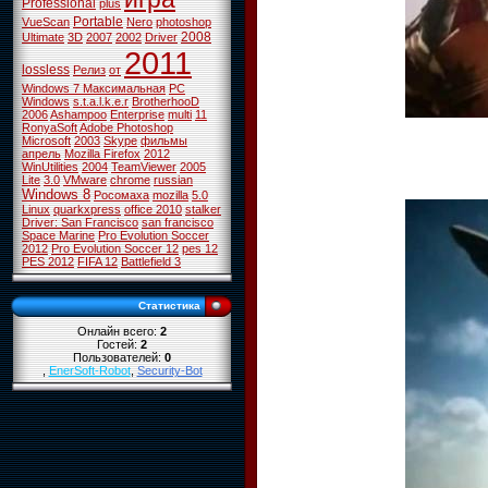
Professional
plus
Portable
VueScan
Nero
photoshop
2008
Ultimate
3D
2007
2002
Driver
2011
lossless
Релиз
от
Windows 7 Максимальная
PC
Windows
s.t.a.l.k.e.r
BrotherhooD
2006
Ashampoo
Enterprise
multi
11
RonyaSoft
Adobe Photoshop
Microsoft
2003
Skype
фильмы
апрель
Mozilla Firefox
2012
WinUtilities
2004
TeamViewer
2005
Lite
3.0
VMware
chrome
russian
Windows 8
Росомаха
mozilla
5.0
Linux
quarkxpress
office 2010
stalker
Driver: San Francisco
san francisco
Space Marine
Pro Evolution Soccer
2012
Pro Evolution Soccer 12
pes 12
PES 2012
FIFA 12
Battlefield 3
Статистика
Онлайн всего:
2
Гостей:
2
Пользователей:
0
,
EnerSoft-Robot
,
Security-Bot