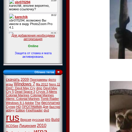
Для добавления необходима
авторизация
Online
Защита от спама и мата
активирована.
Облако тегов
скачать
2009
Программы
фото
Windows 7
игры
fifa 2012
Nero 11
DmC: Devil May Cry
dmc
Devil May
Cry 5
Dead Space 3
Crysis 3
Aliens
Colonial Marines
Colonial Marines
Aliens: Colonial Marines
Tomb Raider
бесплатно
Windows 8.1
Adobe
The
Супер
HD
ПРОГРАММА
Для
быстро
abbyy
Edition
FineReader
dvd
rus
pro
Build
Версия
русская
2010
Лицензия
ACDSee
игра