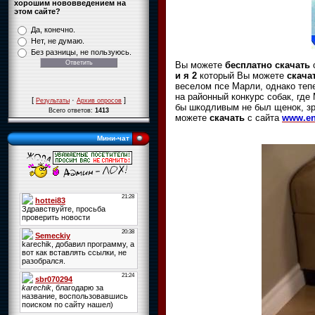
хорошим нововведением на
этом сайте?
Да, конечно.
Нет, не думаю.
Без разницы, не пользуюсь.
Вы можете
бесплатно скачать
и я 2
который Вы можете
скача
веселом псе Марли, однако теп
на районный конкурс собак, где
[
·
]
Результаты
Архив опросов
бы шкодливым не был щенок, зр
Всего ответов:
1413
можете
скачать
с сайта
www.en
Мини-чат