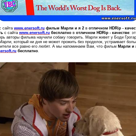
с сайта
www.enersoft.ru
фильм Марли и я 2
в
отличном НDRip - качес
ть
с сайта
www.enersoft.ru
бесплатно
в
отличном НDRip - качестве
: э
ерь авторы фильма научили собаку говорить. Марли живет у Боди Грога
 Марли, который ни дня не может прожить без проделок, устраивает бол
ители все равно его любят.
А мы напоминаем Вам, что
фильм
Марли и 
ersoft.ru
бесплатно
.