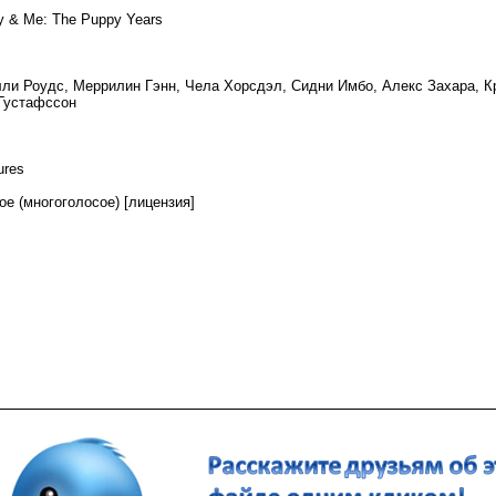
y & Me: The Puppy Years
ли Роудс, Меррилин Гэнн, Чела Хорсдэл, Сидни Имбо, Алекс Захара, К
 Густафссон
ures
 (многоголосое) [лицензия]