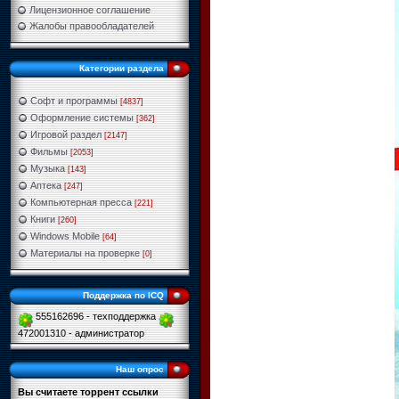
Лицензионное соглашение
Жалобы правообладателей
Категории раздела
Софт и программы
[4837]
Оформление системы
[362]
Игровой раздел
[2147]
Фильмы
[2053]
Музыка
[143]
Аптека
[247]
Компьютерная пресса
[221]
Книги
[260]
Windows Mobile
[64]
Материалы на проверке
[0]
Поддержка по ICQ
555162696 - техподдержка
472001310 - администратор
Наш опрос
Вы считаете торрент ссылки