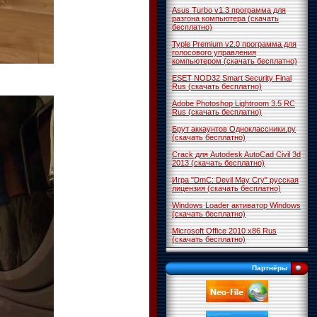
Asus Turbo v1.3 программа для
разгона компьютера (скачать
бесплатно)
Typle Premium v2.0 программа для
голосового управления
компьютером (скачать бесплатно)
ESET NOD32 Smart Security Final
Rus (скачать бесплатно)
Adobe Photoshop Lightroom 3.5 RC
Rus (скачать бесплатно)
Брут аккаунтов Одноклассники.ру
(скачать бесплатно)
Crack для Autodesk AutoCad Civil 3d
2013 (скачать бесплатно)
Игра "DmC: Devil May Cry" русская
лицензия (скачать бесплатно)
Windows Loader активатор Windows
(скачать бесплатно)
Microsoft Office 2010 x86 Rus
(скачать бесплатно)
Партнёры