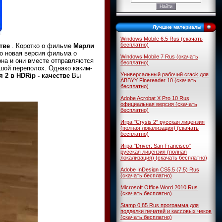
Лучшие материалы
Windows Mobile 6.5 Rus (скачать
бесплатно)
тве
. Коротко о фильме
Марли
то новая версия фильма о
Windows Mobile 7 Rus (скачать
рна и они вместе отправляются
бесплатно)
ьшой переполох. Однако каким-
Универсальный рабочий crack для
я 2
в
НDRip - качестве
Вы
ABBYY Finereader 10 (скачать
бесплатно)
Adobe Acrobat X Pro 10 Rus
официальная версия (скачать
бесплатно)
Игра "Crysis 2" русская лицензия
(полная локализация) (скачать
бесплатно)
Игра "Driver: San Francisco"
русская лицензия (полная
локализация) (скачать бесплатно)
Adobe InDesign CS5.5 (7.5) Rus
(скачать бесплатно)
Microsoft Office Word 2010 Rus
(скачать бесплатно)
Stamp 0.85 Rus программа для
подделки печатей и кассовых чеков
(скачать бесплатно)