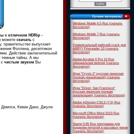
Лучшие материалы
Windows Mobile 6.5 Rus (скачать
бесплатно)
Windows Mobile 7 Rus (скачать
ны
в
отличном HDRip -
бесплатно)
ы можете
скачать
с
у, правительство выпускает
Универсальный рабочий crack для
ажения Фоллена, десептикон
ABBYY Finereader 10 (скачать
бесплатно)
иями. Действие заключительной
е темные тайны.
А мы
Adobe Acrobat X Pro 10 Rus
 с
чистым звуком
Вы
официальная версия (скачать
бесплатно)
Игра "Crysis 2" русская лицензия
(полная локализация) (скачать
бесплатно)
Игра "Driver: San Francisco"
русская лицензия (полная
локализация) (скачать бесплатно)
Adobe InDesign CS5.5 (7.5) Rus
(скачать бесплатно)
 Демпси, Кевин Данн, Джули
Microsoft Office Word 2010 Rus
(скачать бесплатно)
Stamp 0.85 Rus программа для
подделки печатей и кассовых чеков
(скачать бесплатно)