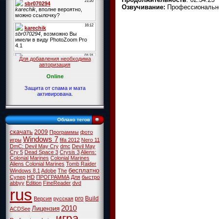
Озвучивание:
Профессионально
Для добавления необходима
авторизация
Online
Защита от спама и мата
активирована.
Облако тегов
скачать
2009
Программы
фото
Windows 7
игры
fifa 2012
Nero 11
DmC: Devil May Cry
dmc
Devil May
Cry 5
Dead Space 3
Crysis 3
Aliens:
Colonial Marines
Colonial Marines
Aliens Colonial Marines
Tomb Raider
бесплатно
Windows 8.1
Adobe
The
Супер
HD
ПРОГРАММА
Для
быстро
abbyy
Edition
FineReader
dvd
rus
pro
Build
Версия
русская
2010
Лицензия
ACDSee
игра