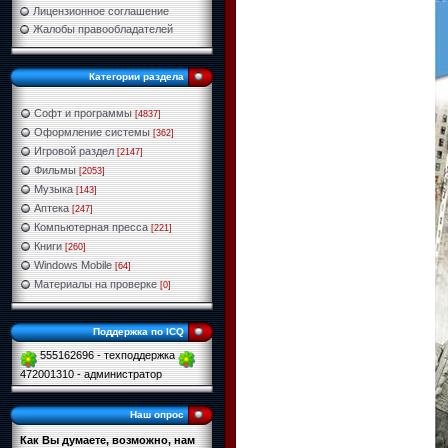
Лицензионное соглашение
Жалобы правообладателей
Категории раздела
Софт и программы
[4837]
Оформление системы
[362]
Игровой раздел
[2147]
Фильмы
[2053]
Музыка
[143]
Аптека
[247]
Компьютерная пресса
[221]
Книги
[260]
Windows Mobile
[64]
Материалы на проверке
[0]
Поддержка по ICQ
555162696 - техподдержка
472001310 - администратор
Наш опрос
Как Вы думаете, возможно, нам