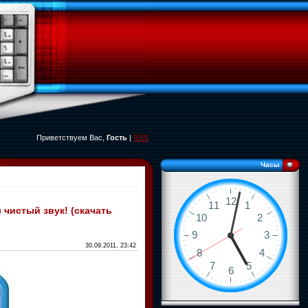
Приветствуем Вас,
Гость
|
RSS
Часы
 чистый звук! (скачать
30.09.2011, 23:42