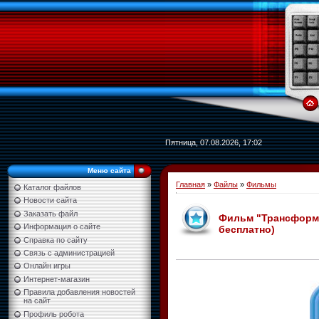
Пятница, 07.08.2026, 17:02
Меню сайта
Главная
»
Файлы
»
Фильмы
Каталог файлов
Новости сайта
Заказать файл
Фильм "Трансформер
Информация о сайте
бесплатно)
Справка по сайту
Связь с администрацией
Онлайн игры
Интернет-магазин
Правила добавления новостей
на сайт
Профиль робота