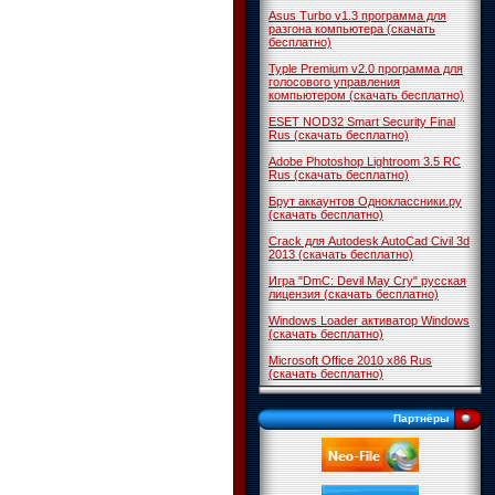
Asus Turbo v1.3 программа для
разгона компьютера (скачать
бесплатно)
Typle Premium v2.0 программа для
голосового управления
компьютером (скачать бесплатно)
ESET NOD32 Smart Security Final
Rus (скачать бесплатно)
Adobe Photoshop Lightroom 3.5 RC
Rus (скачать бесплатно)
Брут аккаунтов Одноклассники.ру
(скачать бесплатно)
Crack для Autodesk AutoCad Civil 3d
2013 (скачать бесплатно)
Игра "DmC: Devil May Cry" русская
лицензия (скачать бесплатно)
Windows Loader активатор Windows
(скачать бесплатно)
Microsoft Office 2010 x86 Rus
(скачать бесплатно)
Партнёры