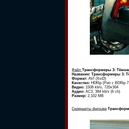
Файл
Трансформеры 3: Тёмная 
Название:
Трансформеры 3: Тё
Формат:
AVI (XviD)
Качество:
HDRip [Рип с BDRip 7
Видео:
1508 kb/s, 720x304
Аудио:
AC3, 384 kb/s (6 ch)
Размер:
2,102 MB
Скриншоты фильма
Трансформе