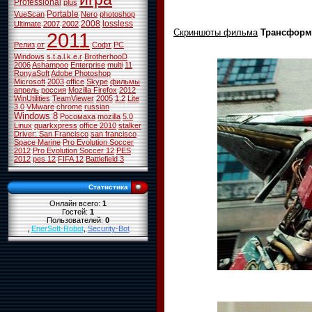
Professional
plus
Portable
VueScan
Nero
photoshop
2008
lossless
Ultimate
2007
2002
Скриншоты фильма
Трансформе
2011
Релиз
от
Софт
PC
Windows
s.t.a.l.k.e.r
BrotherhooD
2006
Ashampoo
Enterprise
multi
11
RonyaSoft
Adobe Photoshop
Microsoft
2003
office
Skype
фильмы
апрель
россия
Mozilla Firefox
2012
WinUtilities
TeamViewer
2005
1.2
Lite
3.0
VMware
chrome
russian
Windows 8
Росомаха
mozilla
5.0
Linux
quarkxpress
office 2010
stalker
Driver: San Francisco
san francisco
Space Marine
Pro Evolution Soccer
2012
Pro Evolution Soccer 12
PES
2012
pes 12
FIFA 12
Battlefield 3
Статистика
Онлайн всего:
1
Гостей:
1
Пользователей:
0
,
EnerSoft-Robot
,
Security-Bot