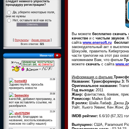
следует немного упростить
процедуру регистрации?
Да, уберите некоторые поля,
они не нужны
Нет, оставьте всё как есть
Вы можете
бесплатно скачать
качестве
и с
чистым звуком
. 
[
·
]
Результаты
Архив опросов
сайта
www.enersoft.ru
бесплат
Всего ответов:
321
законодательный акт о выселен
Шокуэйв, правитель Кибертрона
части трилогии на этот раз охв
Мини-чат
напоминаем Вам, что фильм
Тр
можете
скачать
с сайта
www.en
Информация о фильме
Трансфо
Название:
Трансформеры 3: Т
Оригинальное название:
Transf
Год выхода:
2011
Жанр:
фантастика, боевик, при
Режиссер:
Майкл Бэй
В ролях:
Шайа Лабаф, Джош Дюам
Уайт, Хьюго Уивинг, Кен Жонг, 
IMDB рейтинг:
6.6/10 (67,321 го
Выпущено:
США, Paramount Pic
Продолжительность
: 02:34:23