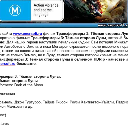
с сайта
www.enersoft.ru
фильм
Трансформеры 3: Тёмная сторона Лу
Коротко о фильме
Трансформеры 3: Тёмная сторона Луны
, который В
но
:
Для наших героев наступили печальные будни: Сэм потерял Микаэл
ии Автоботов с Земли, а пока Мегатрон скрывается после позорного пор
, готовится нанести визит нашей планете с совсем не добрыми намерен
атит не только Землю, но и Луну, темная сторона которой хранит не мене
ансформеры 3: Тёмная сторона Луны
в
отличном HDRip - качестве
и
ersoft.ru
бесплатно
.
рмеры 3: Тёмная сторона Луны:
ёмная сторона Луны
ormers: Dark of the Moon
ключения
ель, Джон Туртурро, Тайриз Гибсон, Роузи Хантингтон-Уайтли, Патрик
Джон Малкович и др.
лос)
tures