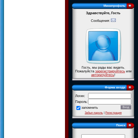
Минипрофиль
Здравствуйте, Гость
Сообщения:
Гость, мы рады вас видеть.
Пожалуйста
зарегистрируйтесь
или
авторизуйтесь
!
Форма входа
Логин:
Пароль:
запомнить
Забыл пароль
|
Регистрация
Поиск