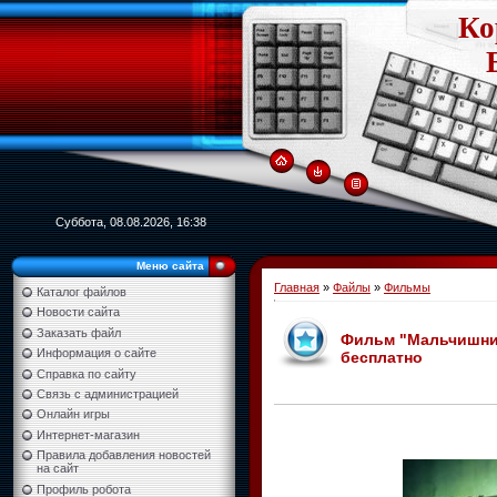
Ко
Суббота, 08.08.2026, 16:38
Меню сайта
Главная
»
Файлы
»
Фильмы
Каталог файлов
Новости сайта
Заказать файл
Фильм "Мальчишник 2
Информация о сайте
бесплатно
Справка по сайту
Связь с администрацией
Онлайн игры
Интернет-магазин
Правила добавления новостей
на сайт
Профиль робота