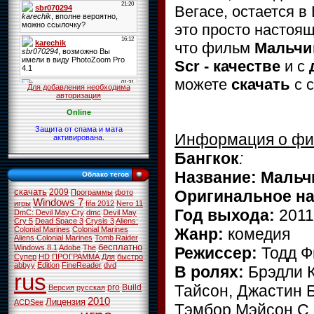
Вегасе, остается в
это просто настоя
что
фильм
Мальчиш
Scr - качестве
и с
можете
скачать
с 
Для добавления необходима
авторизация
Online
Защита от спама и мата
Информация о ф
активирована.
Бангкок
:
Название: Мальчи
Облако тегов
скачать
Оригинальное н
2009
Программы
фото
Windows 7
игры
fifa 2012
Nero 11
Год выхода:
2011
DmC: Devil May Cry
dmc
Devil May
Cry 5
Dead Space 3
Crysis 3
Aliens:
Жанр:
комедия
Colonial Marines
Colonial Marines
Aliens Colonial Marines
Tomb Raider
бесплатно
Windows 8.1
Adobe
The
Режиссер:
Тодд Ф
Супер
HD
ПРОГРАММА
Для
быстро
abbyy
Edition
FineReader
dvd
В ролях:
Брэдли К
rus
Тайсон, Джастин 
pro
Build
Версия
русская
2010
Лицензия
ACDSee
Тэмбор Мэйсон С. 