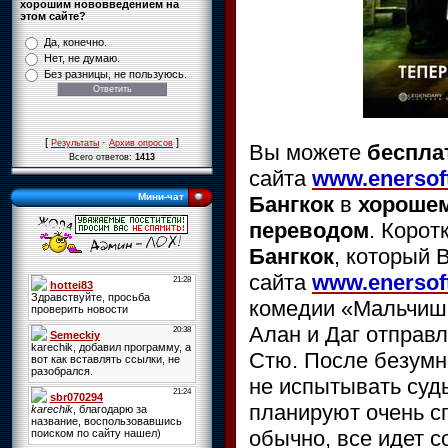
хорошим нововведением на
этом сайте?
Да, конечно.
Нет, не думаю.
Без разницы, не пользуюсь.
[
·
]
Результаты
Архив опросов
Вы можете
беспла
Всего ответов:
1413
сайта
www.enersoft
Мини-чат
Бангкок
в
хорошем
переводом
. Коро
Бангкок
, который
сайта
www.enersoft
комедии «Мальчишн
Алан и Даг отправл
Стю. После безумн
не испытывать судь
планируют очень сп
обычно, все идет 