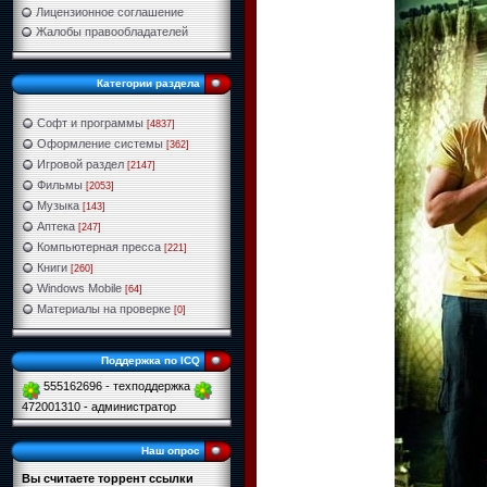
Лицензионное соглашение
Жалобы правообладателей
Категории раздела
Софт и программы
[4837]
Оформление системы
[362]
Игровой раздел
[2147]
Фильмы
[2053]
Музыка
[143]
Аптека
[247]
Компьютерная пресса
[221]
Книги
[260]
Windows Mobile
[64]
Материалы на проверке
[0]
Поддержка по ICQ
555162696 - техподдержка
472001310 - администратор
Наш опрос
Вы считаете торрент ссылки