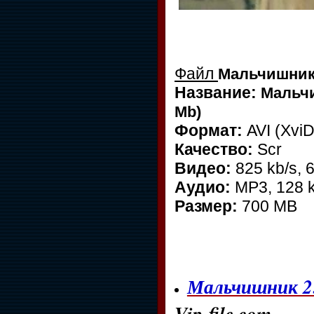
Файл
Мальчишник 2
Название:
Мальчи
Mb)
Формат:
AVI (XviD
Качество:
Scr
Видео:
825 kb/s, 
Аудио:
MP3, 128 k
Размер:
700 MB
Мальчишник 2: 
Vip-file.com