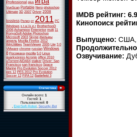
игра
Professional
plus
Portable
VueScan
Nero
photoshop
2008
Ultimate
3D
2007
Driver
IMDB рейтинг: 6.9
2011
lossless
Кинопоиск рейтин
Релиз
от
PC
Windows
s.t.a.l.k.e.r
BrotherhooD
2006
Ashampoo
Enterprise
multi
11
RonyaSoft
Adobe Photoshop
Microsoft
2003
Skype
фильмы
Выпущено:
США, 
апрель
Mozilla Firefox
2012
WinUtilities
TeamViewer
2005
Lite
3.0
Продолжительно
Windows
VMware
chrome
russian
8
Росомаха
mozilla
5.0
Linux
Озвучивание:
Дуб
quarkxpress
Acronis
office 2010
uTorrent
AIDA64
stalker
Driver: San
Francisco
san francisco
Space
Marine
Pro Evolution Soccer 2012
pes 12
PES 2012
Pro Evolution
Soccer 12
FIFA 12
Battlefield 3
Статистика
Онлайн всего:
1
Гостей:
1
Пользователей:
0
,
EnerSoft-Robot
,
Security-Bot