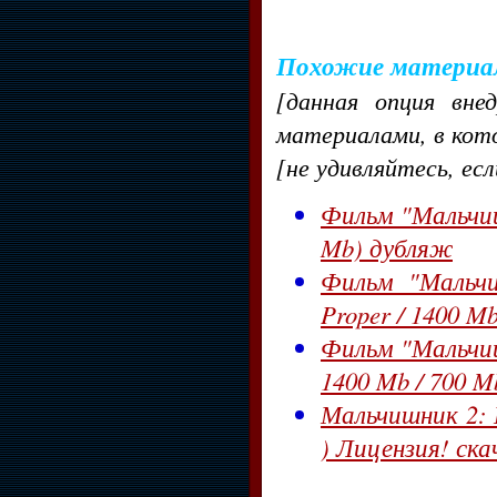
Похожие материа
[данная опция вне
материалами, в кот
[не удивляйтесь, ес
Фильм "Мальчишн
Mb) дубляж
Фильм "Мальчи
Proper / 1400 M
Фильм "Мальчишн
1400 Mb / 700 
Мальчишник 2: И
) Лицензия! ск