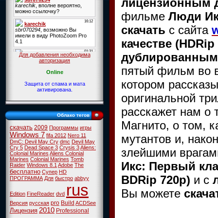
лицензионным 
фильме
Люди Ик
скачать
с сайта
w
качестве (HDRip
дублированным 
Для добавления необходима
авторизация
пятый фильм во 
Online
котором рассказы
Защита от спама и мата
активирована.
оригинальной тр
расскажет нам о 
Облако тегов
Магнито, о том, 
скачать
2009
Программы
игры
Windows 7
мутантов и, након
fifa 2012
Nero 11
DmC: Devil May Cry
dmc
Devil May
Cry 5
Dead Space 3
Crysis 3
Aliens:
злейшими врагам
Colonial Marines
Aliens Colonial
Marines
Colonial Marines
Tomb
Икс: Первый кл
Raider
Windows 8.1
Adobe
The
бесплатно
Супер
HD
BDRip 720p)
и с
ПРОГРАММА
Для
быстро
abbyy
rus
Вы можете
скача
Edition
FineReader
dvd
pro
Build
Версия
русская
ACDSee
2010
Лицензия
Professional