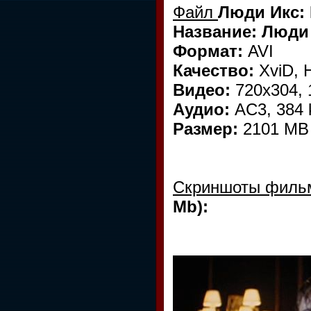
Файл
Люди Икс: 
Название: Люди 
Формат:
AVI
Качество:
XviD, 
Видео:
720x304, 
Аудио:
AC3, 384 k
Размер:
2101 MB
Скриншоты фил
Mb):