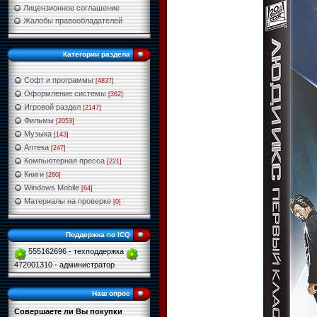
Лицензионное соглашение
Жалобы правообладателей
Категории раздела
Софт и программы
[4837]
Оформление системы
[362]
Игровой раздел
[2147]
Фильмы
[2053]
Музыка
[143]
Аптека
[247]
Компьютерная пресса
[221]
Книги
[260]
Windows Mobile
[64]
Материалы на проверке
[0]
Поддержка по ICQ
555162696 - техподдержка
472001310 - администратор
Наш опрос
Совершаете ли Вы покупки