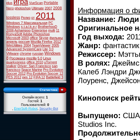
игра
Portable
plus
VueScan
2008
Информация о ф
Nero
photoshop
Ultimate
2007
2011
Название: Люди
lossless
Релиз
от
Windows 7 Максимальная
PC
Оригинальное н
Windows
s.t.a.l.k.e.r
BrotherhooD
2006
Ashampoo
Enterprise
multi
11
RonyaSoft
Adobe Photoshop
Год выхода:
201
Microsoft
2003
office
Skype
фильмы
апрель
россия
Mozilla Firefox
2012
Жанр:
фантастик
WinUtilities
2004
TeamViewer
2005
Advanced SystemCare
Lite
3.0
Режиссер:
Мэтть
Windows
VMware
chrome
russian
8
Росомаха
mozilla
5.0
Linux
В ролях:
Джеймс 
quarkxpress
office 2010
uTorrent
stalker
Driver: San Francisco
san
Калеб Лэндри Джо
francisco
Space Marine
Pro Evolution
Soccer 2012
Pro Evolution Soccer 12
PES 2012
pes 12
FIFA 12
Battlefield 3
Лоуренс, Джейсо
Статистика
Кинопоиск рейт
Онлайн всего:
1
Гостей:
1
Пользователей:
0
,
EnerSoft-Robot
,
Security-Bot
Выпущено:
США,
Studios Inc.
Продолжительн