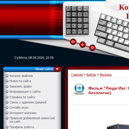
Ко
Суббота, 08.08.2026, 22:06
Меню сайта
Главная
»
Файлы
»
Фильмы
Каталог файлов
Новости сайта
Заказать файл
Фильм "Люди Икс: П
Информация о сайте
бесплатно)
Справка по сайту
Связь с администрацией
Онлайн игры
Интернет-магазин
Правила добавления новостей
на сайт
Профиль робота