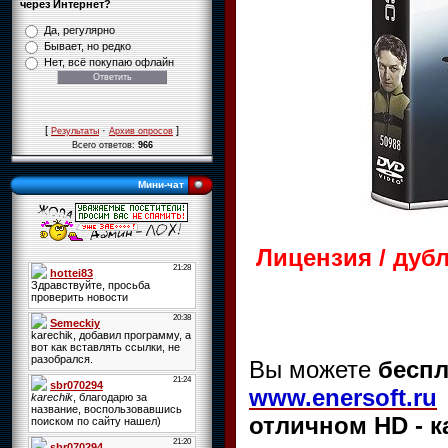
через Интернет?
Да, регулярно
Бывает, но редко
Нет, всё покупаю офлайн
[
·
]
Результаты
Архив опросов
Всего ответов:
966
Мини-чат
Лицензия / дуб
Вы можете
беспл
www.enersoft.ru
отличном HD - к