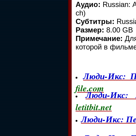
Аудио:
Russian: A
ch)
Субтитры:
Russi
Размер:
8.00 GB
Примечание:
Для
которой в фильме
Люди-Икс: П
file.com
Люди-Икс: 
letitbit.net
Люди-Икс: Пе