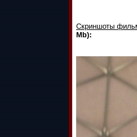
Скриншоты фил
Mb):