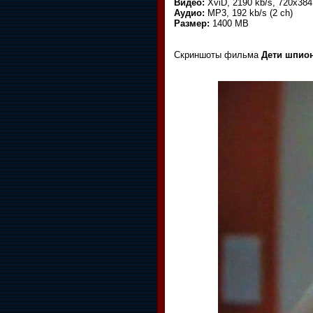
Видео:
XviD, 2190 kb/s, 720x384
Аудио:
MP3, 192 kb/s (2 ch)
Размер:
1400 MB
Скриншоты фильма
Дети шпионо