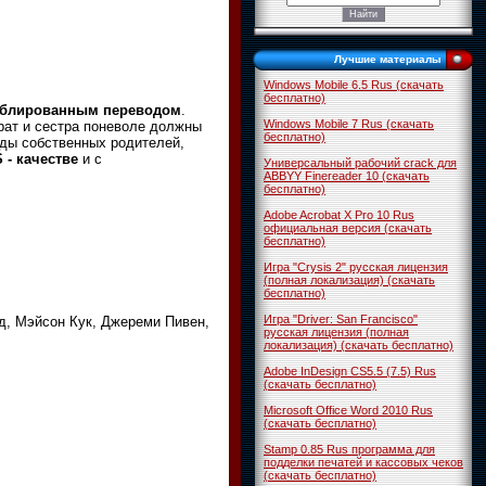
Лучшие материалы
Windows Mobile 6.5 Rus (скачать
бесплатно)
блированным переводом
.
Windows Mobile 7 Rus (скачать
рат и сестра поневоле должны
бесплатно)
ды собственных родителей,
 - качестве
и с
Универсальный рабочий crack для
ABBYY Finereader 10 (скачать
бесплатно)
Adobe Acrobat X Pro 10 Rus
официальная версия (скачать
бесплатно)
Игра "Crysis 2" русская лицензия
(полная локализация) (скачать
бесплатно)
Игра "Driver: San Francisco"
д, Мэйсон Кук, Джереми Пивен,
русская лицензия (полная
локализация) (скачать бесплатно)
Adobe InDesign CS5.5 (7.5) Rus
(скачать бесплатно)
Microsoft Office Word 2010 Rus
(скачать бесплатно)
Stamp 0.85 Rus программа для
подделки печатей и кассовых чеков
(скачать бесплатно)