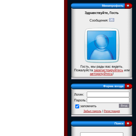
Минипрофиль
Здравствуйте, Гость
Сообщения:
Гость, мы рады вас видеть.
Пожалуйста
зарегистрируйтесь
или
авторизуйтесь
!
Форма входа
Логин:
Пароль:
запомнить
Забыл пароль
|
Регистрация
Поиск