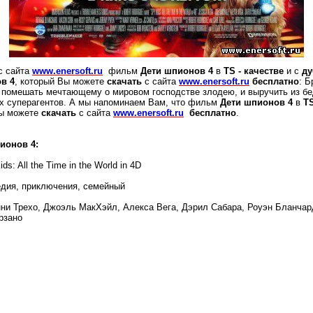
с сайта
www.enersoft.ru
фильм
Дети шпионов 4
в
TS - качестве
и с
ду
в 4
, который Вы можете
скачать
с сайта
www.enersoft.ru
бесплатно
: Б
 помешать мечтающему о мировом господстве злодею, и выручить из бе
х суперагентов. А мы напоминаем Вам, что фильм
Дети шпионов 4
в
TS
ы можете
скачать
с сайта
www.enersoft.ru
бесплатно
.
ионов 4:
ds: All the Time in the World in 4D
едия, приключения, семейный
ни Трехо, Джоэль МакХэйл, Алекса Вега, Дэрил Сабара, Роуэн Бланчар
рзано