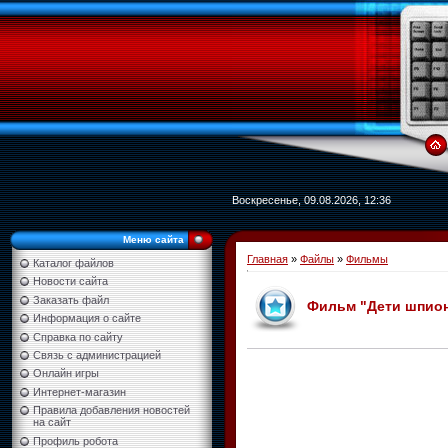
Воскресенье, 09.08.2026, 12:36
Меню сайта
Главная
»
Файлы
»
Фильмы
Каталог файлов
Новости сайта
Заказать файл
Фильм "Дети шпионов
Информация о сайте
Справка по сайту
Связь с администрацией
Онлайн игры
Интернет-магазин
Правила добавления новостей
на сайт
Профиль робота