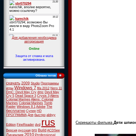
Для добавления необходима
авторизация
Online
Защита от спама и мата
активирована.
Облако тегов
скачать
2009
Studio
Программы
Windows 7
игры
fifa 2012
Nero 11
DmC: Devil May Cry
dmc
Devil May
Cry 5
Dead Space 3
Crysis 3
Aliens
Colonial Marines
Aliens: Colonial
Marines
Colonial Marines
Tomb
Raider
Windows 8.1
Adobe
The
бесплатно
Супер
HD
ПРОГРАММА
Для
быстро
abbyy
rus
Скриншоты фильма
Дети шпионо
Edition
FineReader
dvd
pro
Build
Версия
русская
ACDSee
2010
Лицензия
Professional