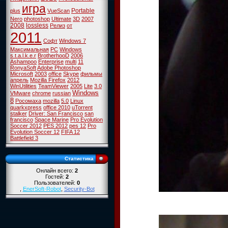
игра
Portable
plus
VueScan
Nero
photoshop
Ultimate
3D
2007
2008
lossless
Релиз
от
2011
Софт
Windows 7
Максимальная
PC
Windows
s.t.a.l.k.e.r
BrotherhooD
2006
Ashampoo
Enterprise
multi
11
RonyaSoft
Adobe Photoshop
Microsoft
2003
office
Skype
фильмы
апрель
Mozilla Firefox
2012
WinUtilities
TeamViewer
2005
Lite
3.0
Windows
VMware
chrome
russian
8
Росомаха
mozilla
5.0
Linux
quarkxpress
office 2010
uTorrent
stalker
Driver: San Francisco
san
francisco
Space Marine
Pro Evolution
Soccer 2012
PES 2012
pes 12
Pro
Evolution Soccer 12
FIFA 12
Battlefield 3
Статистика
Онлайн всего:
2
Гостей:
2
Пользователей:
0
,
EnerSoft-Robot
,
Security-Bot