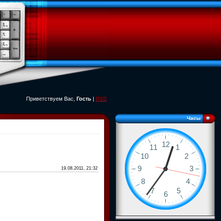
Приветствуем Вас,
Гость
|
RSS
Часы
19.08.2011, 21:32