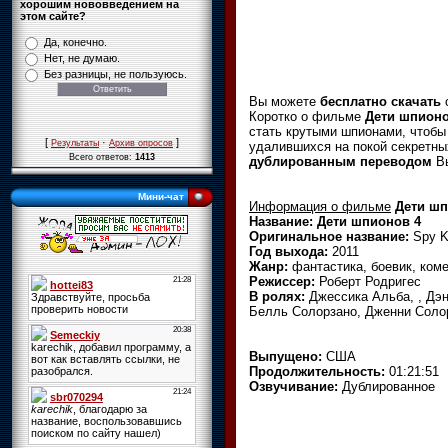
хорошим нововведением на
этом сайте?
Да, конечно.
Нет, не думаю.
Без разницы, не пользуюсь.
Вы можете
бесплатно скачать
Коротко о фильме
Дети шпионо
стать крутыми шпионами, чтобы
[
·
]
Результаты
Архив опросов
удалившихся на покой секретны
Всего ответов:
1413
дублированным переводом
В
Мини-чат
Информация о фильме
Дети шп
Название: Дети шпионов 4
Оригинальное название:
Spy Ki
Год выхода:
2011
Жанр:
фантастика, боевик, ком
Режиссер:
Роберт Родригес
В ролях:
Джессика Альба, , Дэн
Белль Солорзано, Дженни Соло
Выпущено:
США
Продолжительность:
01:21:51
Озвучивание:
Дублированное