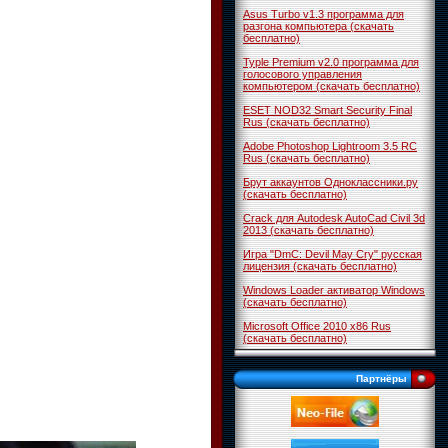
Asus Turbo v1.3 программа для
разгона компьютера (скачать
бесплатно)
Typle Premium v2.0 программа для
голосового управления
компьютером (скачать бесплатно)
ESET NOD32 Smart Security Final
Rus (скачать бесплатно)
Adobe Photoshop Lightroom 3.5 RC
Rus (скачать бесплатно)
Брут аккаунтов Одноклассники.ру
(скачать бесплатно)
Crack для Autodesk AutoCad Civil 3d
2013 (скачать бесплатно)
Игра "DmC: Devil May Cry" русская
лицензия (скачать бесплатно)
Windows Loader активатор Windows
(скачать бесплатно)
Microsoft Office 2010 x86 Rus
(скачать бесплатно)
Партнёры