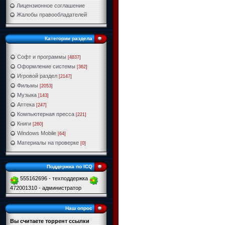
Лицензионное соглашение
Жалобы правообладателей
Категории раздела
Софт и программы
[4837]
Оформление системы
[362]
Игровой раздел
[2147]
Фильмы
[2053]
Музыка
[143]
Аптека
[247]
Компьютерная пресса
[221]
Книги
[260]
Windows Mobile
[64]
Материалы на проверке
[0]
Поддержка по ICQ
555162696 - техподдержка
472001310 - администратор
Наш опрос
Вы считаете торрент ссылки