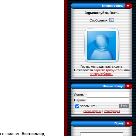
Минипрофиль
Здравствуйте, Гость
Сообщения:
Гость, мы рады вас видеть.
Пожалуйста
зарегистрируйтесь
или
авторизуйтесь
!
Форма входа
Логин:
Пароль:
запомнить
Забыл пароль
|
Регистрация
Поиск
ко о фильме
Бестселлер
,