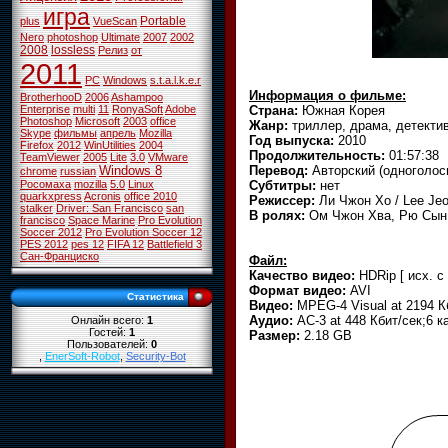
игра
Portable
plus
VueScan
Nero
photoshop
Ultimate
2007
2002
2008
lossless
Релиз
от
2011
PC
Windows
s.t.a.l.k.e.r
Информация о фильме:
BrotherhooD
2006
Ashampoo
Страна:
Южная Корея
Enterprise
multi
11
RonyaSoft
Adobe
Photoshop
Microsoft
2003
office
Жанр:
триллер, драма, детекти
Skype
фильмы
апрель
Mozilla
Год выпуска:
2010
Firefox
2012
WinUtilities
2004
Продолжительность:
01:57:38
TeamViewer
2005
Lite
3.0
VMware
Перевод:
Авторский (одноголос
Windows 8
chrome
russian
Cубтитры:
нет
Росомаха
mozilla
5.0
Linux
quarkxpress
Acronis
office 2010
Режиссер:
Ли Чжон Хо / Lee Je
stalker
Driver: San Francisco
san
В ролях:
Ом Чжон Хва, Рю Сын 
francisco
Space Marine
Pro Evolution
Soccer 2012
Pro Evolution Soccer 12
PES 2012
pes 12
FIFA 12
Battlefield 3
Сан-Франциско
Файл:
Качество видео:
HDRip [ исх. c
Формат видео:
AVI
Статистика
Видео:
MPEG-4 Visual at 2194 Кби
Аудио:
AC-3 at 448 Кбит/сек;6 к
Онлайн всего:
1
Гостей:
1
Размер:
2.18 GB
Пользователей:
0
,
EnerSoft-Robot
,
Security-Bot