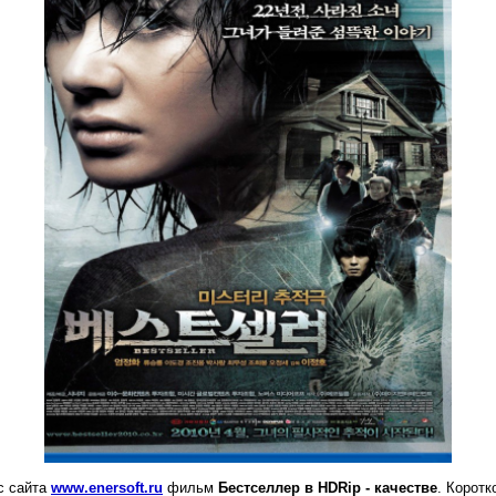
с сайта
www.enersoft.ru
фильм
Бестселлер
в
HDRip
- качестве
. Корот