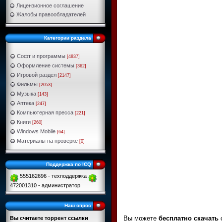
Лицензионное соглашение
Жалобы правообладателей
Категории раздела
Софт и программы
[4837]
Оформление системы
[362]
Игровой раздел
[2147]
Фильмы
[2053]
Музыка
[143]
Аптека
[247]
Компьютерная пресса
[221]
Книги
[260]
Windows Mobile
[64]
Материалы на проверке
[0]
Поддержка по ICQ
555162696 - техподдержка
472001310 - администратор
Наш опрос
Вы можете
бесплатно скачать
Вы считаете торрент ссылки