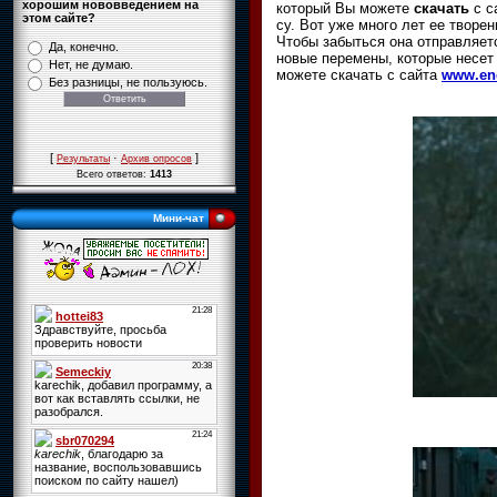
хорошим нововведением на
который Вы можете
скачать
с с
этом сайте?
су. Вот уже много лет ее творе
Чтобы забыться она отправляетс
Да, конечно.
новые перемены, которые несет 
Нет, не думаю.
можете
скачать с сайта
www.ene
Без разницы, не пользуюсь.
[
·
]
Результаты
Архив опросов
Всего ответов:
1413
Мини-чат