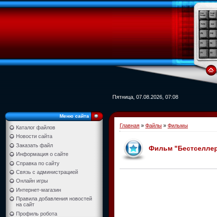
Пятница, 07.08.2026, 07:08
Меню сайта
Главная
»
Файлы
»
Фильмы
Каталог файлов
Новости сайта
Заказать файл
Фильм "Бестселлер /
Информация о сайте
Справка по сайту
Связь с администрацией
Онлайн игры
Интернет-магазин
Правила добавления новостей
на сайт
Профиль робота