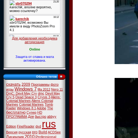
Для добавления необходима
авторизация
Online
Защита от спама и мата
активирована.
Облако тегов
скачать
2009
Программы
фото
Windows 7
игры
fifa 2012
Nero 11
DmC: Devil May Cry
dmc
Devil May
Cry 5
Dead Space 3
Crysis 3
Aliens:
Colonial Marines
Aliens Colonial
Marines
Colonial Marines
Tomb
Raider
Windows 8.1
Adobe
The
бесплатно
Супер
HD
ПРОГРАММА
Для
быстро
abbyy
rus
Edition
FineReader
dvd
pro
Build
Версия
русская
ACDSee
2010
Лицензия
Professional