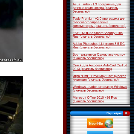
Asus Turbo v1.3 программа для
разгона компьютера (скачать
бесплатно)
Typle Premium v2.0 программа для
голосового управления
компьютером (скачать бесплатно)
ESET NOD32 Smart Security Final
Rus (скачать бесплатно)
Adobe Photoshop Lightroom 3.5 RC
Rus (скачать бесплатно)
Брут аккаунтов Одноклассники.ру
(скачать бесплатно)
Crack для Autodesk AutoCad Civil 3d
2013 (скачать бесплатно)
Игра "DmC: Devil May Cry" русская
лицензия (скачать бесплатно)
Windows Loader активатор Windows
(скачать бесплатно)
Microsoft Office 2010 x86 Rus
(скачать бесплатно)
Партнёры