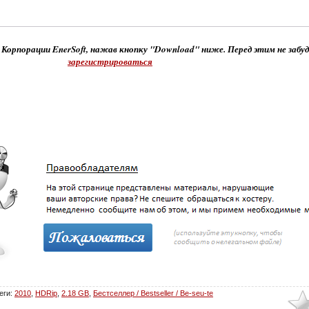
 Корпорации EnerSoft, нажав кнопку "Download" ниже. Перед этим не забу
зарегистрироваться
еги
:
2010
,
HDRip
,
2.18 GB
,
Бестселлер / Bestseller / Be-seu-te