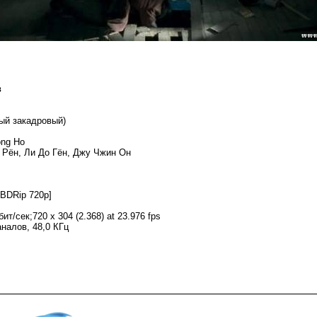
в
ый закадровый)
ong Ho
Рён, Ли До Гён, Джу Чжин Он
 BDRip 720p]
т/сек;720 x 304 (2.368) at 23.976 fps
аналов, 48,0 КГц