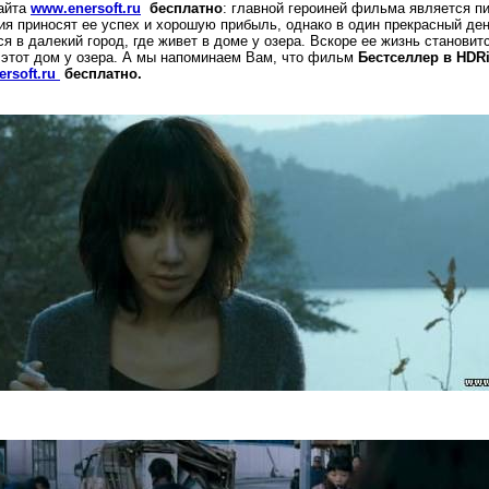
айта
www.enersoft.ru
бесплатно
: главной героиней фильма является п
ния приносят ее успех и хорошую прибыль, однако в один прекрасный ден
я в далекий город, где живет в доме у озера. Вскоре ее жизнь становит
этот дом у озера.
А мы напоминаем Вам, что фильм
Бестселлер
в
HDR
rsoft.ru
бесплатно.