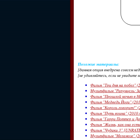
Похожие материалы
:
[данная опция внедрена совсем н
[не удивляйтесь, если не увидите 
Фильм "Три дня на побег" (
Мультфильм "Рапунцель: За
Фильм "Прошлой ночью в Нь
Фильм "Медведь Йоги" (2010
Фильм "Король говорит!" (
Фильм "Путь воина" (2010 
Фильм "Гарри Поттер и Дар
Фильм "Жизнь, как она есть
Фильм "Чудаки 3" [UNRATED
Мультфильм "Мегамозг" (20