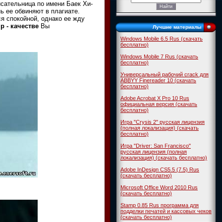
исательница по имени
Баек Хи-
ь ее обвиняют в плагиате.
ся спокойной, однако ее жду
ip
- качестве
Вы
Лучшие материалы
Windows Mobile 6.5 Rus (скачать
бесплатно)
Windows Mobile 7 Rus (скачать
бесплатно)
Универсальный рабочий crack для
ABBYY Finereader 10 (скачать
бесплатно)
Adobe Acrobat X Pro 10 Rus
официальная версия (скачать
бесплатно)
Игра "Crysis 2" русская лицензия
(полная локализация) (скачать
бесплатно)
Игра "Driver: San Francisco"
русская лицензия (полная
локализация) (скачать бесплатно)
Adobe InDesign CS5.5 (7.5) Rus
(скачать бесплатно)
Microsoft Office Word 2010 Rus
(скачать бесплатно)
Stamp 0.85 Rus программа для
подделки печатей и кассовых чеков
(скачать бесплатно)