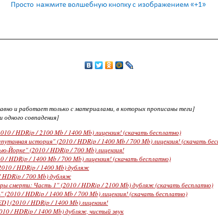
едавно и работает только с материалами, в которых прописаны теги]
ни одного совпадения]
2010 / HDRip / 2100 Mb / 1400 Mb) лицензия! (скачать бесплатно)
путанная история" (2010 / HDRip / 1400 Mb / 700 Mb) лицензия! (скачать бе
ю-Йорке" (2010 / HDRip / 700 Mb) лицензия!
 / HDRip / 1400 Mb / 700 Mb) лицензия! (скачать бесплатно)
2010 / HDRip / 1400 Mb) дубляж
/ HDRip / 700 Mb) дубляж
ы смерти: Часть 1" (2010 / HDRip / 2100 Mb) дубляж (скачать бесплатно)
" (2010 / HDRip / 1400 Mb / 700 Mb) лицензия! (скачать бесплатно)
] (2010 / HDRip / 1400 Mb) лицензия!
10 / HDRip / 1400 Mb) дубляж, чистый звук