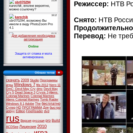
Режиссер:
НТВ Р
Снято:
НТВ Росси
Продолжительно
Перевод:
Не треб
Для добавления необходима
авторизация
Online
Защита от спама и мата
активирована.
Облако тегов
скачать
2009
Studio
Программы
Windows 7
игры
fifa 2012
Nero 11
DmC: Devil May Cry
dmc
Devil May
Cry 5
Dead Space 3
Crysis 3
Aliens:
Colonial Marines
Colonial Marines
Aliens Colonial Marines
Tomb Raider
бесплатно
Windows 8.1
Adobe
The
Супер
HD
ПРОГРАММА
Для
быстро
abbyy
Edition
FineReader
dvd
rus
pro
Build
Версия
русская
2010
Лицензия
ACDSee
игра