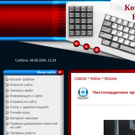
Ко
Суббота, 08.08.2026, 12:24
Меню сайта
Главная
»
Файлы
»
Фильмы
Каталог файлов
Новости сайта
Заказать файл
Чистосердечное при
Информация о сайте
Справка по сайту
Связь с администрацией
Онлайн игры
Интернет-магазин
Правила добавления новостей
на сайт
Профиль робота