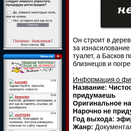
следует немного упростить
процедуру регистрации?
Да, уберите некоторые поля,
они не нужны
Нет, оставьте всё как есть
Он строит в дерев
[
·
]
Результаты
Архив опросов
Всего ответов:
321
за изнасилование 
туалет, а Басков п
Мини-чат
близнецов и погр
.
Информация о ф
Название: Чисто
придумаешь
Оригинальное на
Нарочно не при
Год выхода: эфир
Жанр:
Документа