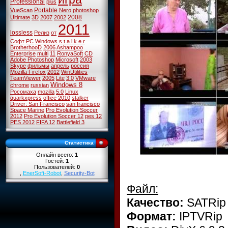
Professional
plus
Portable
VueScan
Nero
photoshop
2008
Ultimate
3D
2007
2002
2011
lossless
Релиз
от
Софт
PC
Windows
s.t.a.l.k.e.r
BrotherhooD
2006
Ashampoo
Enterprise
multi
11
RonyaSoft
CD
Adobe Photoshop
Microsoft
2003
Skype
фильмы
апрель
россия
Mozilla Firefox
2012
WinUtilities
TeamViewer
2005
Lite
3.0
VMware
Windows 8
chrome
russian
Росомаха
mozilla
5.0
Linux
quarkxpress
office 2010
stalker
Driver: San Francisco
san francisco
Space Marine
Pro Evolution Soccer
2012
Pro Evolution Soccer 12
pes 12
PES 2012
FIFA 12
Battlefield 3
Статистика
Онлайн всего:
1
Гостей:
1
Пользователей:
0
,
EnerSoft-Robot
,
Security-Bot
Файл:
Качество:
SATRip
Формат:
IPTVRip