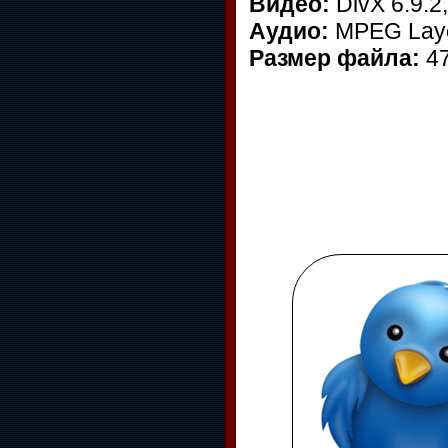
Видео:
DivX 6.9.2
Аудио:
MPEG Layer
Размер файла:
47