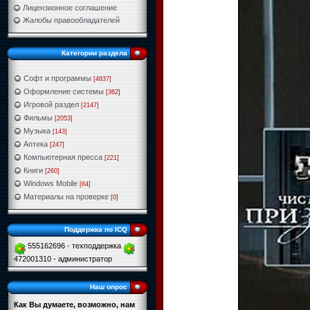
Лицензионное соглашение
Жалобы правообладателей
Категории раздела
Софт и программы
[4837]
Оформление системы
[362]
Игровой раздел
[2147]
Фильмы
[2053]
Музыка
[143]
Аптека
[247]
Компьютерная пресса
[221]
Книги
[260]
Windows Mobile
[64]
Материалы на проверке
[0]
Поддержка по ICQ
555162696 - техподдержка
472001310 - администратор
Наш опрос
Как Вы думаете, возможно, нам