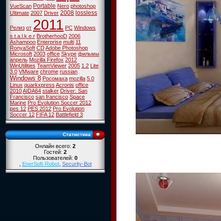
Portable
VueScan
Nero
photoshop
2008
lossless
Ultimate
2007
Driver
2011
Релиз
от
PC
Windows
s.t.a.l.k.e.r
BrotherhooD
2006
Ashampoo
Enterprise
multi
11
RonyaSoft
CD
Adobe Photoshop
Microsoft
2003
office
Skype
фильмы
апрель
Mozilla Firefox
2012
WinUtilities
TeamViewer
2005
1.2
Lite
3.0
VMware
chrome
russian
Windows 8
Росомаха
mozilla
5.0
Linux
quarkxpress
Acronis
office
2010
AIDA64
stalker
Driver: San
Francisco
san francisco
Space
Marine
Pro Evolution Soccer 2012
pes 12
PES 2012
Pro Evolution
Soccer 12
FIFA 12
Battlefield 3
Статистика
Онлайн всего:
2
Гостей:
2
Пользователей:
0
,
EnerSoft-Robot
,
Security-Bot