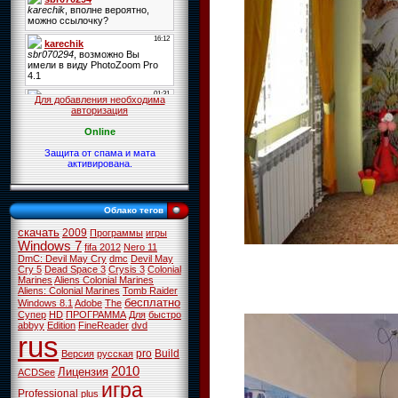
Для добавления необходима
авторизация
Online
Защита от спама и мата
активирована.
Облако тегов
скачать
2009
Программы
игры
Windows 7
fifa 2012
Nero 11
DmC: Devil May Cry
dmc
Devil May
Cry 5
Dead Space 3
Crysis 3
Colonial
Marines
Aliens Colonial Marines
Aliens: Colonial Marines
Tomb Raider
бесплатно
Windows 8.1
Adobe
The
Супер
HD
ПРОГРАММА
Для
быстро
abbyy
Edition
FineReader
dvd
rus
pro
Build
Версия
русская
2010
Лицензия
ACDSee
игра
Professional
plus