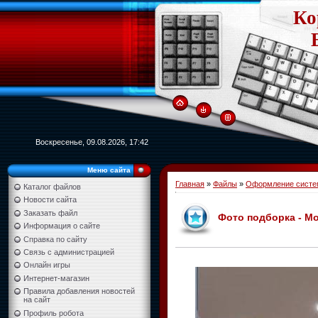
Ко
Воскресенье, 09.08.2026, 17:42
Меню сайта
Главная
»
Файлы
»
Оформление сист
Каталог файлов
Новости сайта
Заказать файл
Фото подборка - Мо
Информация о сайте
Справка по сайту
Связь с администрацией
Онлайн игры
Интернет-магазин
Правила добавления новостей
на сайт
Профиль робота