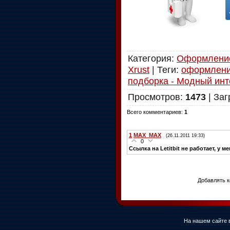
Категория
:
Оформлени
Xrust
|
Теги
:
оформлени
подборка - Модный инт
Просмотров
:
1473
|
Заг
Всего комментариев
:
1
1
MAX_MAX
(26.11.2011 19:33)
0
Ссылка на Letitbit не работает, у 
Добавлять к
На нашем сайте в