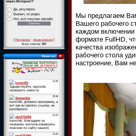
через Интернет?
Да, регулярно
Мы предлагаем Вам
Бывает, но редко
Нет, всё покупаю офлайн
Вашего рабочего ст
каждом включении 
формате FullHD, чт
[
·
]
Результаты
Архив опросов
Всего ответов:
967
качества изображен
рабочего стола уд
Мини-чат
настроение, Вам не