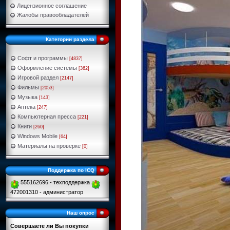
Лицензионное соглашение
Жалобы правообладателей
Категории раздела
Софт и программы
[4837]
Оформление системы
[362]
Игровой раздел
[2147]
Фильмы
[2053]
Музыка
[143]
Аптека
[247]
Компьютерная пресса
[221]
Книги
[260]
Windows Mobile
[64]
Материалы на проверке
[0]
Поддержка по ICQ
555162696 - техподдержка
472001310 - администратор
Наш опрос
Совершаете ли Вы покупки