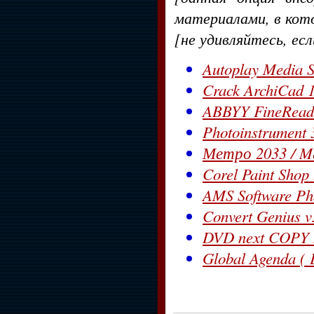
материалами, в кот
[не удивляйтесь, ес
Autoplay Media S
Crack ArchiCad 1
ABBYY FineReade
Photoinstrument
Метро 2033 / Met
Corel Paint Shop
AMS Software Pho
Convert Genius v
DVD next COPY n
Global Agenda ( E