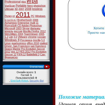
игра
Professional
plus
Portable
VueScan
Nero
photoshop
2008
lossless
Ultimate
3D
2007
2011
Релиз
от
PC
Windows
s.t.a.l.k.e.r
BrotherhooD
2006
Ashampoo
Enterprise
multi
11
RonyaSoft
CD
Adobe Photoshop
Microsoft
2003
Skype
фильмы
апрель
россия
Mozilla Firefox
2012
WinUtilities
2004
TeamViewer
2005
1.2
Lite
3.0
VMware
chrome
russian
Windows 8
Росомаха
mozilla
5.0
Linux
quarkxpress
office 2010
stalker
Driver: San Francisco
san francisco
Space Marine
Pro Evolution Soccer
2012
pes 12
PES 2012
Pro Evolution
Soccer 12
FIFA 12
Battlefield 3
Сан-
Франциско
Статистика
Онлайн всего:
1
Гостей:
1
Пользователей:
0
,
EnerSoft-Robot
,
Security-Bot
Похожие материа
[данная опция вне