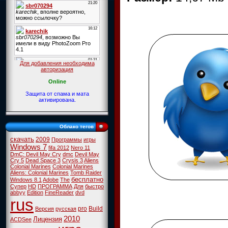
Для добавления необходима
авторизация
Online
Защита от спама и мата
активирована.
Облако тегов
скачать
2009
Программы
игры
Windows 7
fifa 2012
Nero 11
DmC: Devil May Cry
dmc
Devil May
Cry 5
Dead Space 3
Crysis 3
Aliens
Colonial Marines
Colonial Marines
Aliens: Colonial Marines
Tomb Raider
бесплатно
Windows 8.1
Adobe
The
Супер
HD
ПРОГРАММА
Для
быстро
abbyy
Edition
FineReader
dvd
rus
pro
Build
Версия
русская
2010
Лицензия
ACDSee