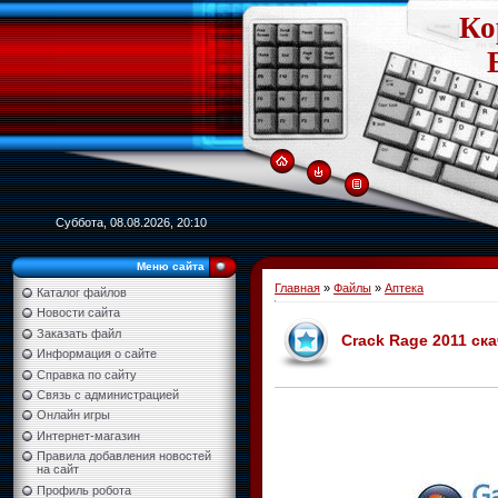
Ко
Суббота, 08.08.2026, 20:10
Меню сайта
Главная
»
Файлы
»
Аптека
Каталог файлов
Новости сайта
Заказать файл
Crack Rage 2011 ск
Информация о сайте
Справка по сайту
Связь с администрацией
Онлайн игры
Интернет-магазин
Правила добавления новостей
на сайт
Профиль робота