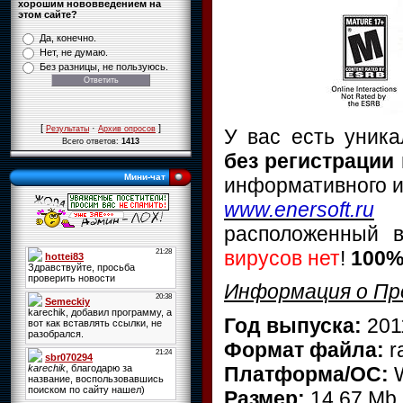
хорошим нововведением на
этом сайте?
Да, конечно.
Нет, не думаю.
Без разницы, не пользуюсь.
[
·
]
Результаты
Архив опросов
У вас есть уник
Всего ответов:
1413
без регистрации 
Мини-чат
информативного и
www.enersoft.ru
расположенный в
вирусов нет
!
100%
Информация о Пр
Год выпуска:
201
Формат файла:
r
Платформа/ОС:
W
Размер:
14,67 Mb