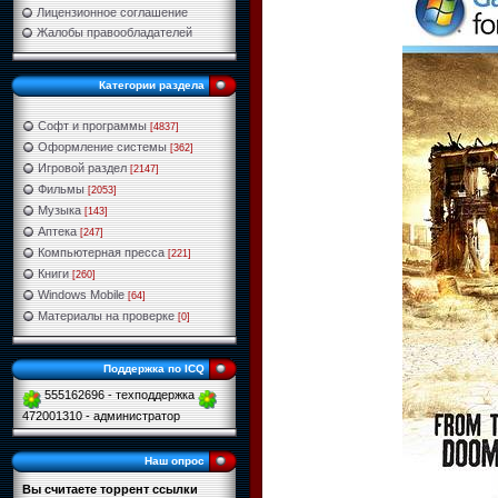
Лицензионное соглашение
Жалобы правообладателей
Категории раздела
Софт и программы
[4837]
Оформление системы
[362]
Игровой раздел
[2147]
Фильмы
[2053]
Музыка
[143]
Аптека
[247]
Компьютерная пресса
[221]
Книги
[260]
Windows Mobile
[64]
Материалы на проверке
[0]
Поддержка по ICQ
555162696 - техподдержка
472001310 - администратор
Наш опрос
Вы считаете торрент ссылки